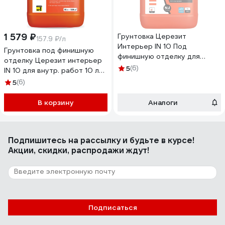
1 579 ₽
Грунтовка Церезит
157.9 ₽/л
Интерьер IN 10 Под
Грунтовка под финишную
финишную отделку для
отделку Церезит интерьер
внутренних работ 10 л Зима
5
(6)
IN 10 для внутр. работ 10 л
1/60 50619 2142163
1/60 49664 2142154
5
(6)
В корзину
Аналоги
Подпишитесь
на рассылку
и будьте в курсе!
Акции, скидки, распродажи ждут!
Подписаться