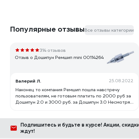
Популярные отзывы
Все отзывы категории
314 отзывов
Отзыв о Дошипун Ремшип mini 00114264
Валерий Л.
25.08.2022
Наконец то компания Ремшип пошла навстречу
пользователям, не готовым платить по 2000 руб за
Дошипун 2.0 и 3000 руб. за Дошипун 3.0 Несмотря
на суровый минимализм, вставлять шипы с помощью
этой штуки гораздо проще и быстрее, чем
отвёрткой. Модная, дорогая смазка от ВСМПавто в
Подпишитесь
и будьте в курсе! Акции, скид
комплекте, туба 5 гр. Дошипун поставляется в
ждут!
красивой коробочке. не стыдно подарить и удобно