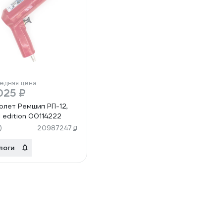
едняя цена
025 ₽
олет Ремшип РП-12,
l edition 00114222
)
20987247
логи