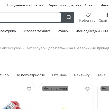
Получение и оплата
Сервис и поддержка
О нас
Инве
Избранное
лектрика
Силовая техника
Станки
Спецодежда и СИЗ
 аксессуары
Аксессуары для багажника
Аварийные прина
/
/
ь по:
По популярности
Отзывам
Рейтингу
Цене
Нет в наличии
Нет