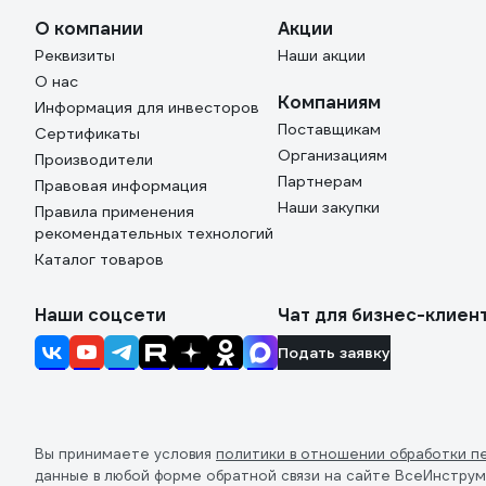
хранить, ведь смазанный шток сильно пачкается.
Процедура дошиповки несложная, рука набивается
О компании
Акции
быстро. Качество дошиповки отличное, если
Реквизиты
Наши акции
следовать моим правилам. Проблема одна, можно
О нас
неровно посадить шип, особенно по краю колеса,
Компаниям
Информация для инвесторов
где поверхность завалена. Тут нужно развивать
Поставщикам
глазомер или держать шуроповёрт по угольнику,
Сертификаты
упёртому в колесо.
Организациям
Производители
Партнерам
Правовая информация
Наши закупки
Правила применения
рекомендательных технологий
Каталог товаров
Наши соцсети
Чат для бизнес-клиен
Подать заявку
Вы принимаете условия
политики в отношении обработки п
данные в любой форме обратной связи на сайте ВсеИнструм