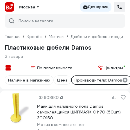
Москва
Для юрлиц
Поиск в каталоге
Главная
/
Крепёж
/
Метизы
/
Дюбели и дюбель-гвозди
/
Пластиковые дюбели Damos
2 товара
По популярности
Фильтры
Наличие в магазинах
Цена
Производители: Damos
32908602
Маяк для наливного пола Damos
самоклеящийся ШИПМАЯК_С h70 (50шт)
300150
Метиз в комплекте:
нет