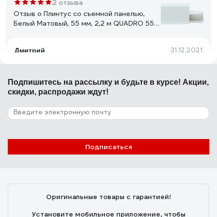
2 отзыва
Отзыв о Плинтус со съемной панелью,
Белый Матовый, 55 мм, 2,2 м QUADRO 552
Winart 05.20.552.001
31.12.2021
Дмитрий
Отличный плинтус, смотрится прекрасно, т.к. он почти
прямой, можно сэкономить на торцевых заглушках,
Подпишитесь
на рассылку
и будьте в курсе! Акции,
загнув край плинуса внутрь. Смотрится ещё лучше,
скидки, распродажи ждут!
чем с выпирающей заглушкой.
4 отзыва
Отзыв о Напольный плинтус ФОРМАТ
08014DF DESN-208014-DF-0011
Подписаться
22.05.2023
алена
хороший современный плинтус, прочный, хорошо
режется, легко красится
Оригинальные товары с гарантией!
Установите мобильное приложение, чтобы