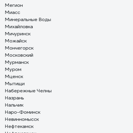
Мегион
Миасс
Минеральные Воды
Михайловка
Мичуринск
Можайск
Мончегорск
Московский
Мурманск
Муром
Мценск
Мытищи
Набережные Челны
Назрань
Нальчик
Наро-Фоминск
Невинномысск
Нефтекамск