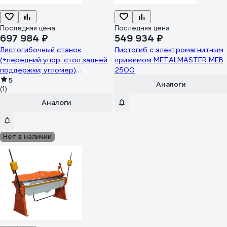
Последняя цена
Последняя цена
697 984 ₽
549 934 ₽
Листогибочный станок
Листогиб с электромагнитным
(+передний упор; стол задней
прижимом METALMASTER MEB
поддержки; угломер)
2500
METALMASTER EuroMaster
5
Аналоги
(1)
LBA-3010 00000012731
Аналоги
Нет в наличии