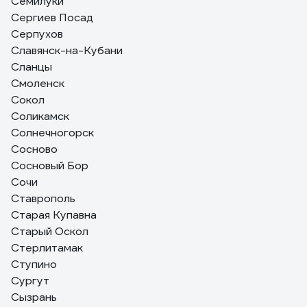
Семилуки
Сергиев Посад
Серпухов
Славянск-на-Кубани
Сланцы
Смоленск
Сокол
Соликамск
Солнечногорск
Сосново
Сосновый Бор
Сочи
Ставрополь
Старая Купавна
Старый Оскол
Стерлитамак
Ступино
Сургут
Сызрань