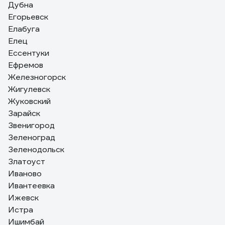
Дубна
Егорьевск
Елабуга
Елец
Ессентуки
Ефремов
Железногорск
Жигулевск
Жуковский
Зарайск
Звенигород
Зеленоград
Зеленодольск
Златоуст
Иваново
Ивантеевка
Ижевск
Истра
Ишимбай