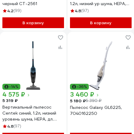
черный CT-2561
1.2л, низкий ур шума, HEPA,
дл. шнура 6 м. CT-2565 Red
4.2
(99)
4.8
(97)
В корзину
В корзину
-14%
-36%
4 575 ₽
3 460 ₽
5 319 ₽
5 180 ₽
5 390 ₽
Вертикальный пылесос
Пылесос Galaxy GL6225,
Centek синий, 1.2л, низкий
7040162250
уровень шума, HEPA, дл.
шнура 6 м. CT-2565
4.8
(97)