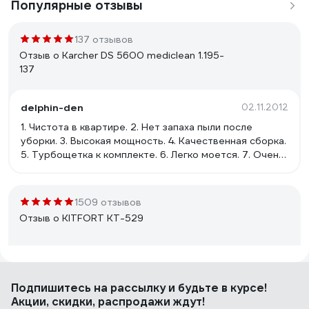
Популярные отзывы
137 отзывов
Отзыв о Karcher DS 5600 mediclean 1.195-
137
delphin-den
02.11.2012
1. Чистота в квартире. 2. Нет запаха пыли после
уборки. 3. Высокая мощность. 4. Качественная сборка.
5. Турбощетка к комплекте. 6. Легко моется. 7. Очень
удобен в эксплуатации.
1509 отзывов
Отзыв о KITFORT КТ-529
Комраков Алексей
26.08.2020
Подпишитесь
на рассылку
и будьте в курсе!
Достоинства: Очень удобен в хозяйстве, для сбора
Акции, скидки, распродажи ждут!
крошек, песка, шерсти, кошка выкопала землю из