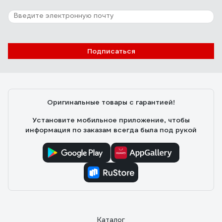
горшка, просыпали чтото, чтоб не вытаскивать
тяжелый пылесос из шкафа. Хорошее всасывание,
гораздо мощнее моего автомобильного пылесоса
airline cyclone-1, а шумит тише. Бес Недостатки: не
10 отзывов
выявлено
Подписаться
Отзыв о Xiaomi Mi Robot Vacuum Cleaner
SKV4022GL/SDJQR01RR
Родион С.
23.04.2018
Оригинальные товары с гарантией!
Ежедневная уборка теперь не зависит от силы воли.
Робот монотонно поддерживает чистоту.
Установите мобильное приложение, чтобы
информация по заказам всегда была под рукой
Каталог