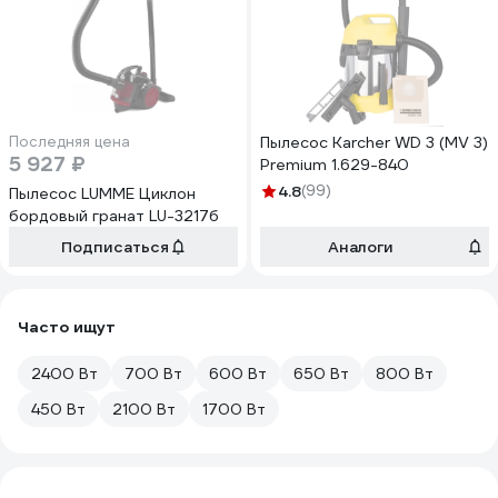
Последняя цена
Пылесос Karcher WD 3 (MV 3)
5 927 ₽
Premium 1.629-840
4.8
(99)
Пылесос LUMME Циклон
бордовый гранат LU-3217б
Подписаться
Аналоги
Часто ищут
2400 Вт
700 Вт
600 Вт
650 Вт
800 Вт
450 Вт
2100 Вт
1700 Вт