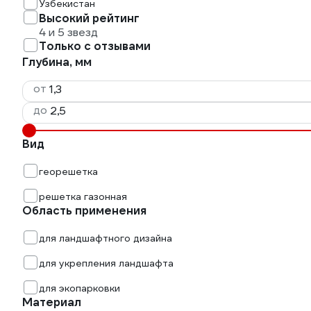
Узбекистан
Высокий рейтинг
4 и 5 звезд
Только с отзывами
Глубина, мм
от
до
Вид
георешетка
решетка газонная
Область применения
для ландшафтного дизайна
для укрепления ландшафта
для экопарковки
Материал