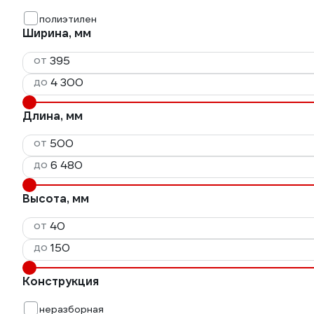
полиэтилен
Ширина, мм
от
до
Длина, мм
от
до
Высота, мм
от
до
Конструкция
неразборная