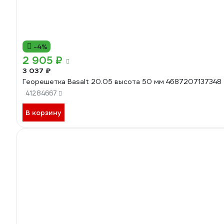
-4%
2 905 ₽
3 037 ₽
Георешетка Basalt 20.05 высота 50 мм 4687207137348
41284667
В корзину