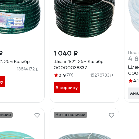
₽
1 040 ₽
Посл
4 6
", 25м Калибр
Шланг 1/2", 25м Калибр
Шлан
00000038337
13644172
000
3.4
(70)
15276733
4.1
ну
В корзину
Ана
личии
Нет в наличии