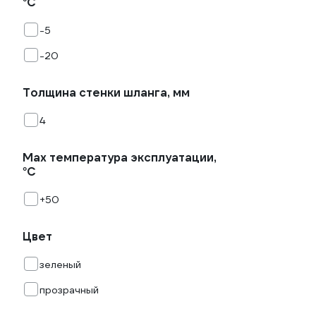
°С
-5
-20
Толщина стенки шланга, мм
4
Мах температура эксплуатации,
°С
+50
Цвет
зеленый
прозрачный