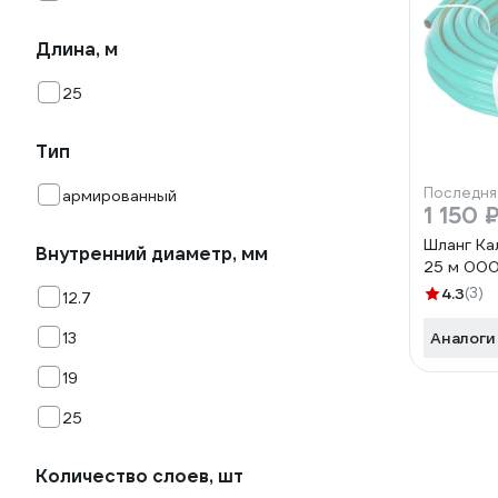
Длина, м
25
Тип
Последня
армированный
1 150 
Шланг Кал
Внутренний диаметр, мм
25 м 00
4.3
(3)
12.7
13
Аналоги
19
25
Количество слоев, шт