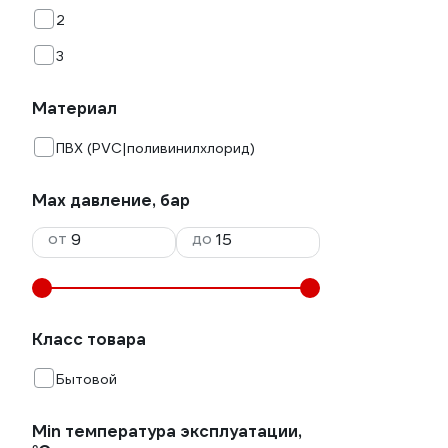
2
3
Материал
ПВХ (PVC|поливинилхлорид)
Max давление, бар
от
до
Класс товара
Бытовой
Min температура эксплуатации,