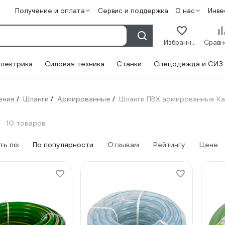
Получение и оплата
Сервис и поддержка
О нас
Инве
Избранное
лектрика
Силовая техника
Станки
Спецодежда и СИЗ
ения
Шланги
Армированные
Шланги ПВХ армированные К
/
/
/
10 товаров
ь по:
По популярности
Отзывам
Рейтингу
Цене