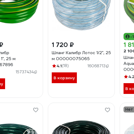
-
₽
1 720 ₽
1 8
2 10
либр
Шланг Калибр Лотос 1/2", 25
Шлан
1", 25 м
м 00000075065
Aqua 
67896
4.1
(18)
16068713
000
15737434
4.
В корзину
ну
В к
Нет