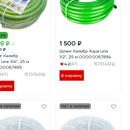
13%
19 ₽
1 500 ₽
0 ₽
Шланг Калибр Aqua Line
г Калибр
1/2", 25 м 00000067894
Line 3/4", 25 м
4.2
(47)
15737432
00067895
2
(47)
15737433
В корзину
орзину
 в наличии
Нет в наличии