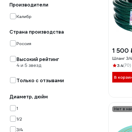
Производители
Калибр
Страна производства
Россия
1 500 
Шланг 3/4
Высокий рейтинг
4 и 5 звезд
3.4
(70)
В корзи
Только с отзывами
Диаметр, дюйм
1
Нет в на
1/2
3/4