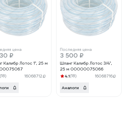
едняя цена
Последняя цена
30 ₽
3 500 ₽
г Калибр Лотос 1", 25 м
Шланг Калибр Лотос 3/4",
00075067
25 м 00000075066
(18)
4.1
(18)
16068712
16068716
логи
Аналоги