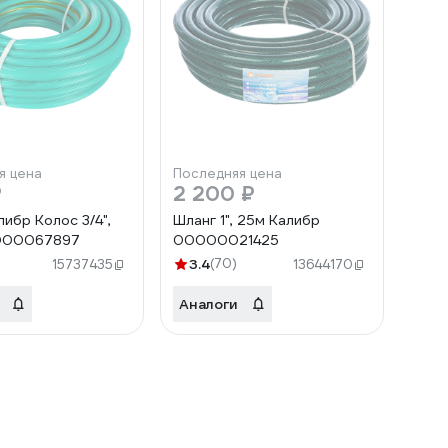
я цена
Последняя цена
₽
2 200 ₽
ибр Колос 3/4",
Шланг 1", 25м Калибр
000067897
00000021425
3.4
(70)
15737435
13644170
Аналоги