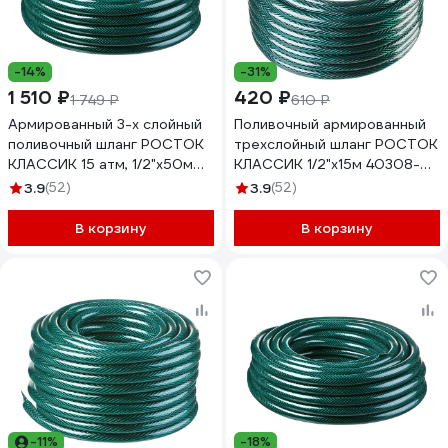
-14%
-31%
1 510 ₽
420 ₽
1 749 ₽
610 ₽
Армированный 3-х слойный
Поливочный армированный
поливочный шланг РОСТОК
трехслойный шланг РОСТОК
КЛАССИК 15 атм, 1/2"х50м
КЛАССИК 1/2"х15м 40308-
40308-1/2-50
1/2-15
3.9
(52)
3.9
(52)
В корзину
В корзину
-11%
-18%