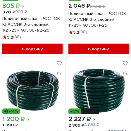
805 ₽
2 046 ₽
2 499 ₽
870 ₽
903 ₽
Поливочный шланг РОСТОК
Поливочный шланг РОСТОК
КЛАССИК 3-х слойный,
КЛАССИК 3-х слойный,
1"х25м 40308-1-25
1/2"х25м 40308-1/2-25
3.2
(88)
3.2
(88)
В корзину
В корзину
-14%
-17%
-22%
1 200 ₽
2 227 ₽
1 390 ₽
2 365 ₽
2 863 ₽