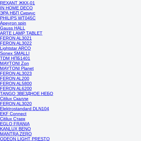
REXANT ЖКХ-01
IN HOME DECO
ЭРА НБП Сириус
PHILIPS WT045C
Apeyron spin
Gauss HALL
ARTE LAMP TABLET
FERON AL3021
FERON AL3022
Lightstar ARCO
Sonex SMALLI
TDM НПБ1401
MAYTONI Zon
MAYTONI Planet
FERON AL3023
FERON AL200
FERON AL5800
FERON AL6200
TANGO ЗВЕЗДНОЕ НЕБО
Citilux Скалли
FERON AL3020
Elektrostandard DLN104
EKF Connect
Citilux Старк
EGLO FRANIA
KANLUX BENO
MANTRA ZERO
ODEON LIGHT PRESTO