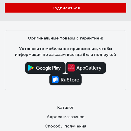
майзенберг леонид
29.11.2021
Подписаться
Аккуратно сделан, компактный. Показывает текущую
температуру с выносного датчика-удобно для
настройки. Индикация понятная и информативная в
том числе по ошибкам
Оригинальные товары с гарантией!
Установите мобильное приложение, чтобы
информация по заказам всегда была под рукой
Каталог
Адреса магазинов
Способы получения