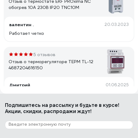
Отзыв о термостате EKF PROxima NC
обогрев 10А 230В IP20 TNC10M
валентин .
20.03.2023
Работает четко
5 отзывов
Отзыв о терморегуляторе ТЕРМ TL-12
4687204616150
Дмитрий
01.06.2025
Точность, простота
Подпишитесь
на рассылку
и будьте в курсе!
Акции, скидки, распродажи ждут!
9 отзывов
Отзыв о температурном реле Реле и
Автоматика ТР-79М A8223-34129696