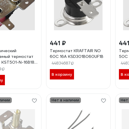
441 ₽
441
ический
Термостат KRAFTAIR NO
Терм
емый термостат
60C 16A KSD301B060UF1B
50C 
 KST501-N-16B180
44834687
448
-N-16B180 16A
9
В корзину
В к
ну
личии
Нет в наличии
Нет