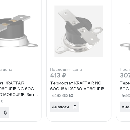
я цена
Последняя цена
Посл
413 ₽
30
ат KRAFTAIR
Термостат KRAFTAIR NC
Терм
060UF1B NC 60C
60C 16A KSD301A060UF1B
80С 
301A060UF1B-3шт
44833631
448
060UF1B-3шт
5
060UF1B-3шт
Аналоги
Ана