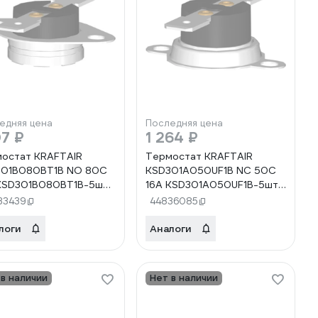
едняя цена
Последняя цена
07 ₽
1 264 ₽
остат KRAFTAIR
Термостат KRAFTAIR
301B080BT1B NO 80С
KSD301A050UF1B NC 50C
KSD301B080BT1B-5шт
16A KSD301A050UF1B-5шт
301B080BT1B-5шт
KSD301A050UF1B-5шт
33439
44836085
301B080BT1B-5шт
KSD301A050UF1B-5шт
логи
Аналоги
 в наличии
Нет в наличии