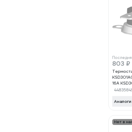
Последня
803 ₽
Термост
KSD301A
16A KSD
KSD301A
4483584
KSD301A
Аналоги
Нет в на