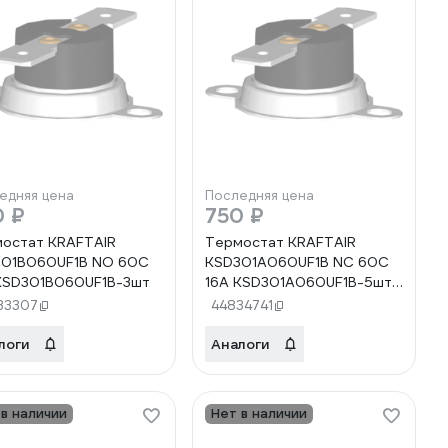
едняя цена
Последняя цена
0 ₽
750 ₽
остат KRAFTAIR
Термостат KRAFTAIR
301B060UF1B NO 60C
KSD301A060UF1B NC 60C
KSD301B060UF1B-3шт
16A KSD301A060UF1B-5шт
KSD301A060UF1B-5шт
33307
44834741
KSD301A060UF1B-5шт
логи
Аналоги
 в наличии
Нет в наличии