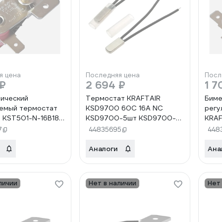
я цена
Последняя цена
Посл
 ₽
2 694 ₽
1 7
ический
Термостат KRAFTAIR
Биме
емый термостат
KSD9700 60C 16A NC
регу
 KST501-N-16B180
KSD9700-5шт KSD9700-
KRAF
-N-16B180 16A-
5шт KSD9700-5шт
3 KS
7
44835695
448
3шт
Аналоги
Ана
личии
Нет в наличии
Нет