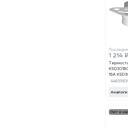
Последня
1 214 
Термост
KSD301B
16A KSD
KSD301B
4483583
KSD301B
Аналоги
Нет в на