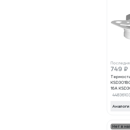
Последня
749 ₽
Термост
KSD301B
16A KSD
KSD301B
4483610
KSD301B
Аналоги
Нет в на