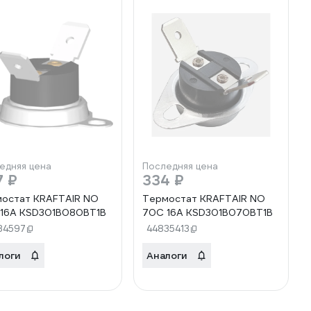
едняя цена
Последняя цена
7 ₽
334 ₽
остат KRAFTAIR NO
Термостат KRAFTAIR NO
16A KSD301B080BT1B
70C 16A KSD301B070BT1B
34597
44835413
логи
Аналоги