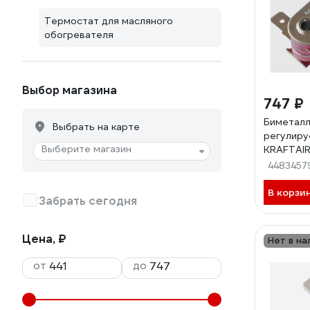
Термостат для масляного
обогревателя
Выбор магазина
747 ₽
Биметалл
Выбрать на карте
регулиру
Выберите магазин
KRAFTAIR
с KST501
4483457
В корзи
Забрать сегодня
Цена, ₽
Нет в на
от
до