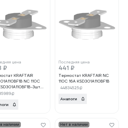
едняя цена
Последняя цена
3 ₽
441 ₽
остат KRAFTAIR
Термостат KRAFTAIR NC
01A110BF1B NC 110C
110C 16A KSD301A110BF1B
KSD301A110BF1B-3шт
44834525
01A110BF1B-3шт
35989
01A110BF1B-3шт
Аналоги
логи
 в наличии
Нет в наличии