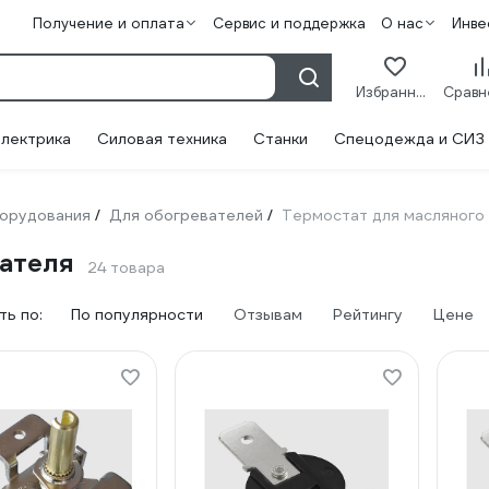
Получение и оплата
Сервис и поддержка
О нас
Инве
Избранное
лектрика
Силовая техника
Станки
Спецодежда и СИЗ
борудования
Для обогревателей
Термостат для масляного
/
/
вателя
24 товара
ь по:
По популярности
Отзывам
Рейтингу
Цене