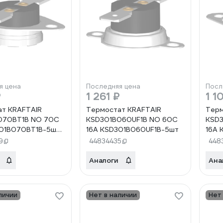
я цена
Последняя цена
Посл
₽
1 261 ₽
1 1
ат KRAFTAIR
Термостат KRAFTAIR
Терм
070BT1B NO 70C
KSD301B060UF1B NO 60C
KSD
301B070BT1B-5шт
16A KSD301B060UF1B-5шт
16A 
070BT1B-5шт
KSD
9
44834435
448
070BT1B-5шт
KSD
Аналоги
Ана
личии
Нет в наличии
Нет