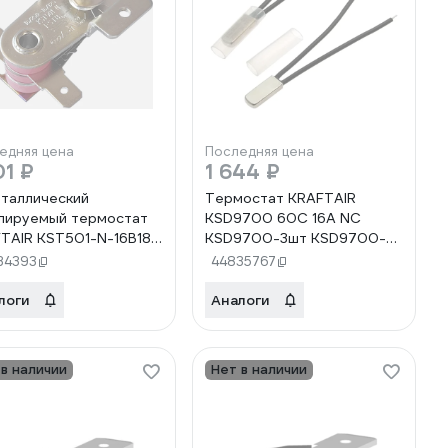
едняя цена
Последняя цена
01 ₽
1 644 ₽
таллический
Термостат KRAFTAIR
лируемый термостат
KSD9700 60C 16A NC
TAIR KST501-N-16B180
KSD9700-3шт KSD9700-
T501-N-16B180 16A-
3шт KSD9700-3шт
34393
44835767
логи
Аналоги
 в наличии
Нет в наличии