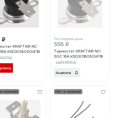
 ₽
Последняя цена
556 ₽
остат KRAFTAIR NC
Термостат KRAFTAIR NO
16A KSD301A050UF1B
50C 16A KSD301B050UF1B
34129
44833895
орзину
Аналоги
 в наличии
Нет в наличии