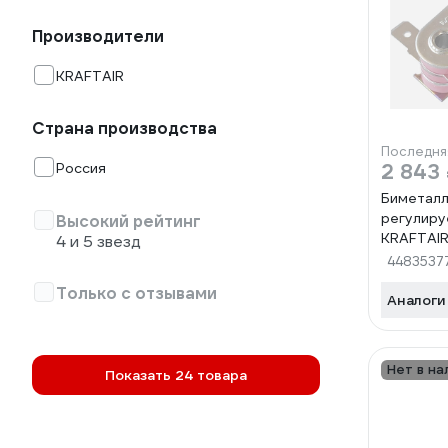
Производители
KRAFTAIR
Страна производства
Последня
Россия
2 843
Биметалл
регулиру
Высокий рейтинг
KRAFTAIR
4 и 5 звезд
5 KST501
4483537
5шт
Только с отзывами
Аналоги
Нет в на
Показать 24 товара