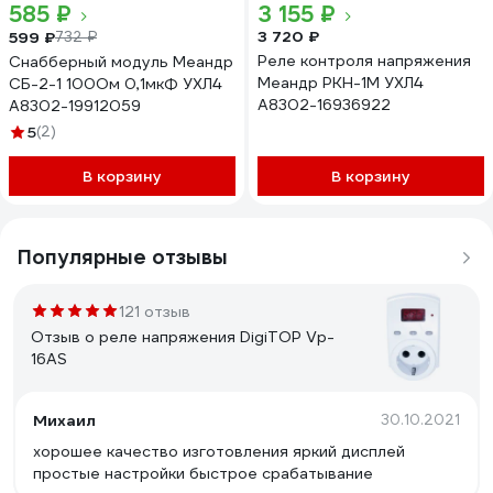
585 ₽
3 155 ₽
3 720 ₽
599 ₽
732 ₽
Реле контроля напряжения
Снабберный модуль Меандр
Меандр РКН-1М УХЛ4
СБ-2-1 100Ом 0,1мкФ УХЛ4
A8302-16936922
A8302-19912059
5
(2)
В корзину
В корзину
Популярные отзывы
121 отзыв
Отзыв о реле напряжения DigiTOP Vp-
16AS
Михаил
30.10.2021
хорошее качество изготовления яркий дисплей
простые настройки быстрое срабатывание