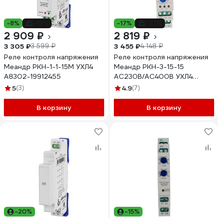
-8%
-19%
-17%
-32%
2 909 ₽
2 819 ₽
3 305 ₽
3 455 ₽
3 599 ₽
4 148 ₽
Реле контроля напряжения
Реле контроля напряжения
Меандр РКН-1-1-15М УХЛ4
Меандр РКН-3-15-15
A8302-19912455
AC230В/AC400B УХЛ4
A8302-16933945
5
(3)
4.9
(7)
В корзину
В корзину
-20%
-15%