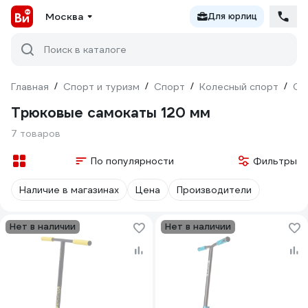
Москва
Для юрлиц
Поиск в каталоге
Главная
/
Спорт и туризм
/
Спорт
/
Колесный спорт
/
Са
Трюковые самокаты 120 мм
7 товаров
По популярности
Фильтры
Наличие в магазинах
Цена
Производители
Нет в наличии
Нет в наличии