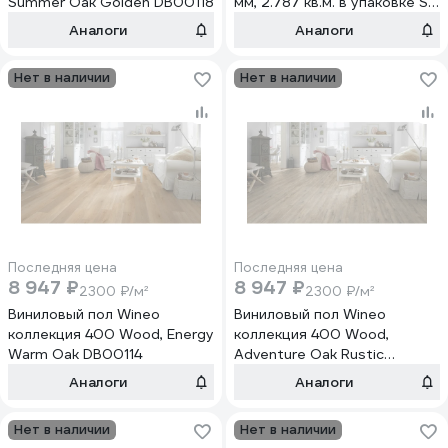
Summer Oak Golden DB00118
мм, 2.787 кв.м. в упаковке S-
24 Дуб старинный/Oak
Аналоги
Аналоги
Antique
Нет в наличии
Нет в наличии
Последняя цена
Последняя цена
8 947 ₽
8 947 ₽
2300 ₽/м²
2300 ₽/м²
Виниловый пол Wineo
Виниловый пол Wineo
коллекция 400 Wood, Energy
коллекция 400 Wood,
Warm Oak DB00114
Adventure Oak Rustic
DB00111
Аналоги
Аналоги
Нет в наличии
Нет в наличии