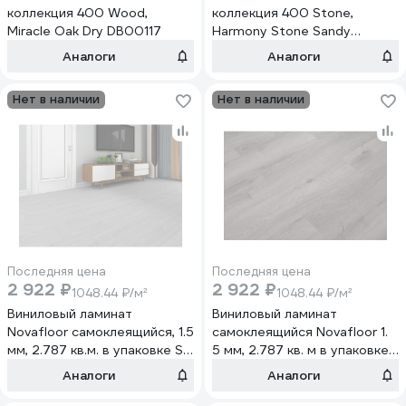
коллекция 400 Wood,
коллекция 400 Stone,
Miracle Oak Dry DB00117
Harmony Stone Sandy
DB00134
Аналоги
Аналоги
Нет в наличии
Нет в наличии
Последняя цена
Последняя цена
2 922 ₽
2 922 ₽
1048.44 ₽/м²
1048.44 ₽/м²
Виниловый ламинат
Виниловый ламинат
Novafloor самоклеящийся, 1.5
самоклеящийся Novafloor 1.
мм, 2.787 кв.м. в упаковке S-
5 мм, 2.787 кв. м в упаковке,
25 Дуб снежный/Oak Snow
S-26 Дуб серый/Oak Grey
Аналоги
Аналоги