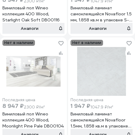
2300 ₽/м²
1047.9 ₽/м²
Виниловый пол Wineo
Виниловый ламинат
коллекция 400 Wood,
самоклеящийся Novafloor 1.5
Starlight Oak Soft DB00116
мм, 1.858 кв.м в упаковке S-
30 Бетон Лофт/Concrete
Аналоги
Аналоги
Loft
Нет в наличии
Нет в наличии
Последняя цена
Последняя цена
8 947 ₽
1 947 ₽
2300 ₽/м²
1047.9 ₽/м²
Виниловый пол Wineo
Виниловый ламинат
коллекция 400 Wood,
самоклеящийся Novafloor
Moonlight Pine Pale DB00104
1.5мм, 1.858 кв.м в упаковке
S-28 Доломит
Аналоги
Аналоги