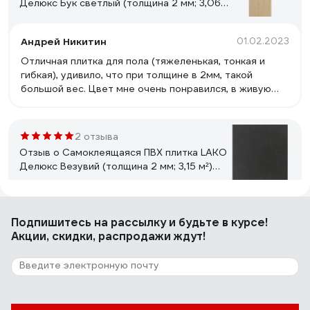
Делюкс Бук светлый (толщина 2 мм; 3,06
м²) LKD-L-W40
Андрей Никитин
01.02.2023
Отличная плитка для пола (тяжеленькая, тонкая и
гибкая), удивило, что при толщине в 2мм, такой
большой вес. Цвет мне очень понравился, в живую
выглядит лучше чем на фото, приятный матовый
оттенок. На стяжку, обработанную грунтовкой легла
отлично, из инструментов потребовались только нож
2 отзыва
и линейка. Рекомендую и удачи с ремонтом.
Отзыв о Самоклеящаяся ПВХ плитка LAKO
Делюкс Везувий (толщина 2 мм; 3,15 м²)
LKD-L-S29
Елена
05.08.2023
Подпишитесь
на рассылку
и будьте в курсе!
Посадила сразу же на клей для пвх, тк клейкой основы
Акции, скидки, распродажи ждут!
не достаточно мне показалось..
22 отзыва
Отзыв о Виниловая плитка Tarkett Lounge