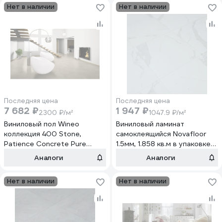
Нет в наличии
Нет в наличии
Последняя цена
Последняя цена
7 682 ₽
1 947 ₽
2300 ₽/м²
1047.9 ₽/м²
Виниловый пол Wineo
Виниловый ламинат
коллекция 400 Stone,
самоклеящийся Novafloor
Patience Concrete Pure
1.5мм, 1.858 кв.м в упаковке
DB00139
S-27 Мрамор
Аналоги
Аналоги
элегантный/Marble Elegant
Нет в наличии
Нет в наличии