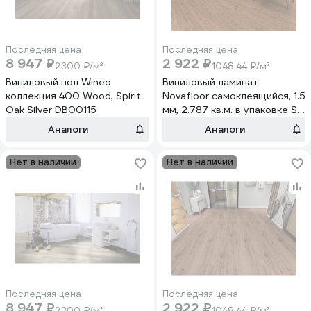
Последняя цена
Последняя цена
8 947 ₽
2 922 ₽
2300 ₽/м²
1048.44 ₽/м²
Виниловый пол Wineo
Виниловый ламинат
коллекция 400 Wood, Spirit
Novafloor самоклеящийся, 1.5
Oak Silver DB00115
мм, 2.787 кв.м. в упаковке S-
23 Дуб мокко/Oak Mocco
Аналоги
Аналоги
Нет в наличии
Нет в наличии
Последняя цена
Последняя цена
8 947 ₽
2 922 ₽
2300 ₽/м²
1048.44 ₽/м²