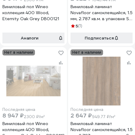
Виниловый пол Wineo
Виниловый ламинат
коллекция 400 Wood,
Novafloor самоклеящийся, 1.5
Eternity Oak Grey DB00121
мм, 2.787 кв.м. в упаковке S-
21 Дуб классический/Oak
5
(1)
Classic
Аналоги
Подписаться
Нет в наличии
Нет в наличии
Последняя цена
Последняя цена
8 947 ₽
2 647 ₽
2300 ₽/м²
949.77 ₽/м²
Виниловый пол Wineo
Виниловый ламинат
коллекция 400 Wood,
Novafloor самоклеящийся, 1.5