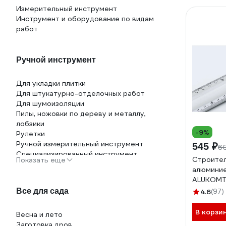
Измерительный инструмент
Инструмент и оборудование по видам
работ
Ручной инструмент
Для укладки плитки
Для штукатурно-отделочных работ
Для шумоизоляции
Пилы, ножовки по дереву и металлу,
лобзики
-9%
Рулетки
Ручной измерительный инструмент
545 ₽
6
Специализированный инструмент
Строите
Показать еще
алюминие
ALUKOMT
21151340
Все для сада
4.6
(97)
В корзи
Весна и лето
Заготовка дров