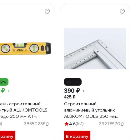
12%
-8%
 ₽
390 ₽
₽
425 ₽
ень строительный
Строительный
нитный ALUKOMTOOLS
алюминиевый угольник
едо 250 мм АТ-
ALUKOMTOOLS 250 мм
53М
211513250A
6)
4.6
(97)
38350236
29276570
орзину
В корзину