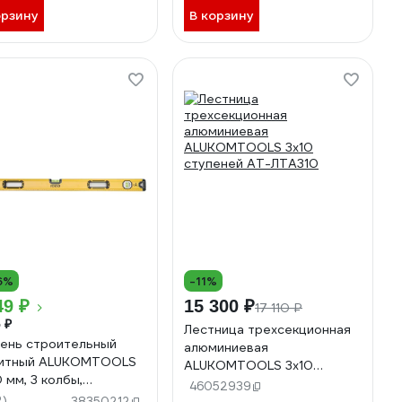
орзину
В корзину
6%
-11%
49 ₽
15 300 ₽
17 110 ₽
 ₽
Лестница трехсекционная
ень строительный
алюминиевая
нитный ALUKOMTOOLS
ALUKOMTOOLS 3х10
 мм, 3 колбы,
ступеней АТ-ЛТА310
46052939
альный глазок АТ-
2)
38350212