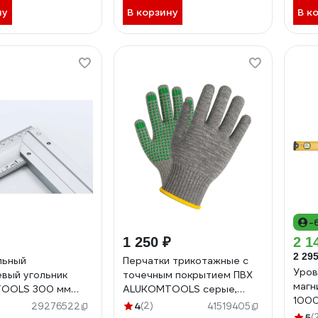
ну
В корзину
В к
-
1 250 ₽
2 1
2 295
льный
Перчатки трикотажные с
Уров
вый угольник
точечным покрытием ПВХ
маг
OOLS 300 мм
ALUKOMTOOLS серые,
1000
0A
размер L 50 пар АТ-
4
(2)
29276522
41519405
зерк
ХБ10/50
5
(