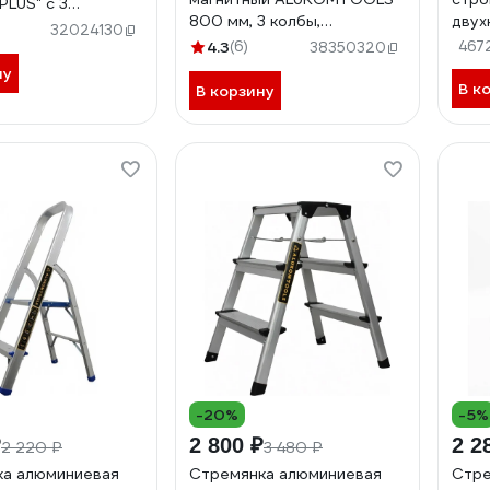
PLUS" с 3
800 мм, 3 колбы,
двух
ми индикаторами
32024130
зеркальный глазок АТ-
ALUK
50A
4.3
(6)
467
38350320
УС803М
объе
ну
В к
В корзину
-20%
-5%
₽
2 800 ₽
2 2
2 220 ₽
3 480 ₽
ка алюминиевая
Стремянка алюминиевая
Стре