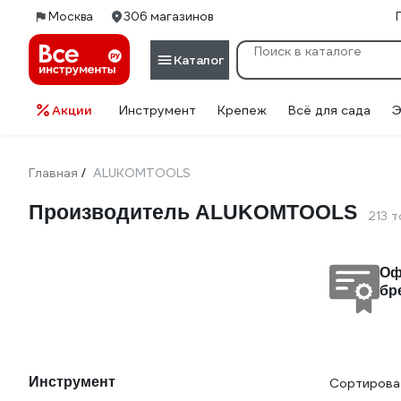
Москва
306 магазинов
Каталог
Акции
Инструмент
Крепеж
Всё для сада
Э
Главная
ALUKOMTOOLS
/
Производитель ALUKOMTOOLS
213 
Оф
бр
Инструмент
Сортироват