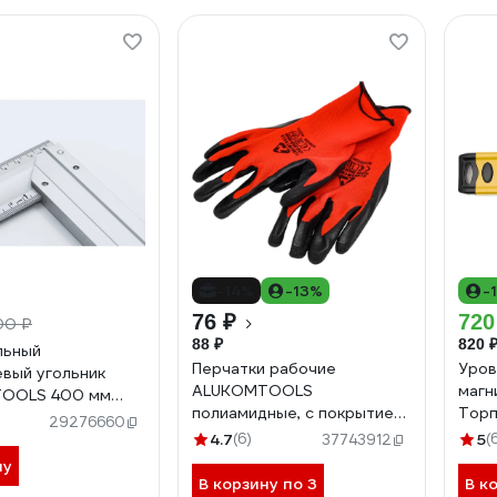
-14%
-13%
-
76 ₽
720
00 ₽
88 ₽
820 
льный
Перчатки рабочие
Уров
вый угольник
ALUKOMTOOLS
маг
OOLS 400 мм
полиамидные, с покрытием
Торп
0A
29276660
из латекса, обливные
УС2
4.7
(6)
5
(
37743912
размер 9/L 8868
ну
В корзину по 3
В к