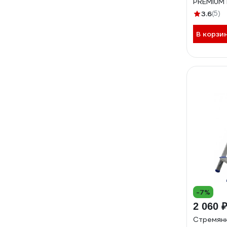
PREMIUM 
акриловы
3.6
(5)
22172811
В корзи
-7%
2 060 
Стремян