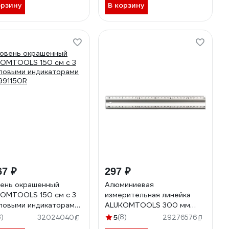
орзину
В корзину
67 ₽
297 ₽
ень окрашенный
Алюминиевая
OMTOOLS 150 см с 3
измерительная линейка
ловыми индикаторами
ALUKOMTOOLS 300 мм
991150R
211551300S
3)
5
(8)
32024040
29276576