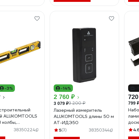
-3%
-14%
-
₽
2 760 ₽
720
3 200 ₽
799 
3 079 ₽
строительный
Набо
Лазерный измеритель
ый ALUKOMTOOLS
лами
ALUKOMTOOLS длины 50 м
3 колбы,
доск
АТ-ИДЭ50
ый глазок АТ-
01
4.
38350224
5
(3)
38350344