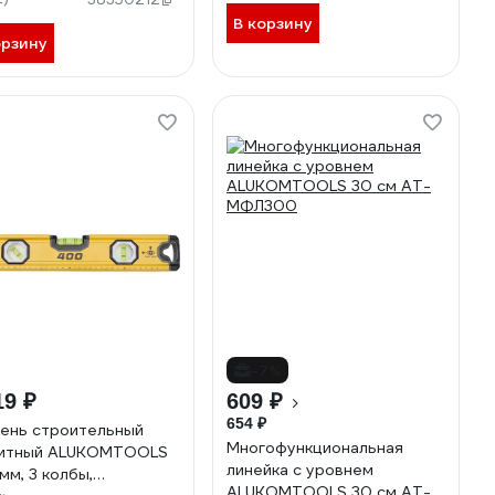
003М
В корзину
орзину
-7%
19 ₽
609 ₽
654 ₽
ень строительный
Многофункциональная
нитный ALUKOMTOOLS
линейка с уровнем
мм, 3 колбы,
ALUKOMTOOLS 30 см АТ-