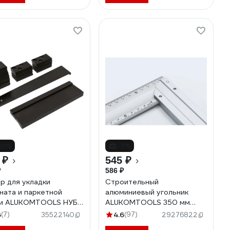
10%
-7%
 ₽
545 ₽
₽
586 ₽
р для укладки
Строительный
ната и паркетной
алюминиевый угольник
и ALUKOMTOOLS НУБ -
ALUKOMTOOLS 350 мм
211513350A
6
(7)
4.6
(97)
35522140
29276822