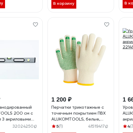
ну
В к
В корзину
₽
1 200 ₽
1 6
анодированный
Перчатки трикотажные с
Уров
OOLS 200 см с
точечным покрытием ПВХ
ALUK
и 3 акриловыми
ALUKOMTOOLS, белые,
акри
рами
размер L 50 пар АТ-ХБ/50
2214
5
(1)
4
(
32024250
41519417
200A