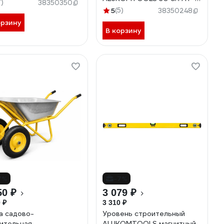
альный глазок АТ-
7)
38350350
МФЛ300
03М
5
(5)
38350248
орзину
В корзину
7%
-7%
50 ₽
3 079 ₽
 ₽
3 310 ₽
а садово-
Уровень строительный
ительная
ALUKOMTOOLS магнитный