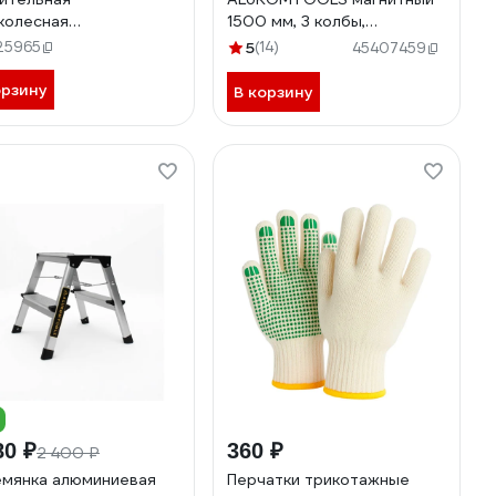
колесная
1500 мм, 3 колбы,
OMTOOLS 240 кг,
зеркальный глазок АТ-
25965
5
(14)
45407459
м 90 л АТ-ТСУ220
УС1503М
орзину
В корзину
80 ₽
360 ₽
2 400 ₽
мянка алюминиевая
Перчатки трикотажные