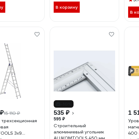
УС1
ну
В корзину
В к
-10%
 ₽
535 ₽
1 5
15 110 ₽
595 ₽
 трехсекционная
Уров
Строительный
евая
маг
алюминиевый угольник
OOLS 3х9
400 
ALUKOMTOOLS 450 мм