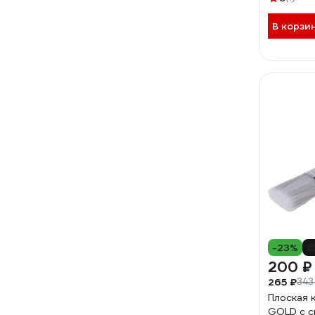
В корзи
-23%
200 ₽
265 ₽
343
Плоская 
GOLD с с