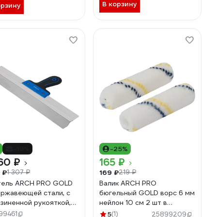
В корзину
орзину
-19%
-25%
60 ₽
165 ₽
 ₽
169 ₽
1 307 ₽
219 ₽
тель ARCH PRO GOLD
Валик ARCH PRO
ержавеющей стали, с
бюгельный GOLD ворс 6 мм
зиненной рукояткой,
нейлон 10 см 2 шт в
мм 572450
упаковке 274210
99461
5
(1)
25899209