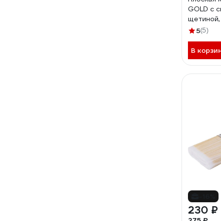
GOLD с с
щетиной,
5
(5)
В корзи
-16%
230 ₽
275 ₽