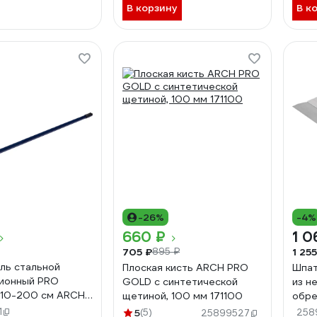
В корзину
В к
-26%
-4%
660 ₽
1 0
705 ₽
1 255
895 ₽
ль стальной
Плоская кисть ARCH PRO
Шпа
ионный PRO
GOLD с синтетической
из н
110-200 см ARCH
щетиной, 100 мм 171100
обре
450 
1
5
(5)
258
25899527