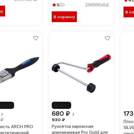
4.
5
(2)
25899545
ну
В к
В корзину
-42%
-27%
680 ₽
173
930 ₽
 ₽
Плос
Рукоятка каркасная
кисть ARCH PRO
SILV
алюминиевая Pro Gold для
интетической
синт