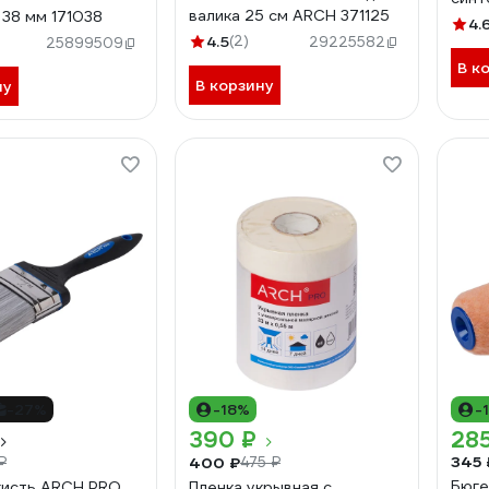
валика 25 см ARCH 371125
 38 мм 171038
мм 1
4.
4.5
(2)
29225582
25899509
В к
В корзину
ну
-27%
-18%
-
390 ₽
285
345 
400 ₽
₽
475 ₽
Бюге
кисть ARCH PRO
Пленка укрывная с