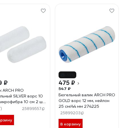
-13%
9 ₽
475 ₽
547 ₽
к ARCH PRO
Бюгельный валик ARCH PRO
льный SILVER ворс 10
GOLD ворс 12 мм, нейлон
икрофибра 10 см 2 шт.
25 см/44 мм 274225
аковке 281210
7)
25899557
25899203
орзину
В корзину