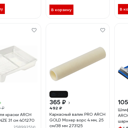
ну
В к
В корзину
-26%
365 ₽
105
492 ₽
 ₽
Шлиф
Каркасный валик PRO ARCH
ля краски ARCH
ARC
GOLD Мохер ворс 4 мм, 25
ZE 31 см 401270
шарн
см/38 мм 273125
4912
25899251