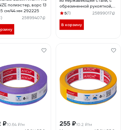
из нержавеющей стали, с
ZE полиэстер, ворс 13
обрезиненной рукояткой,
25 см/44 мм 292225
150 мм 571150
5
(1)
25899017
2)
25899407
В корзину
орзину
 ₽
255 ₽
10.64 ₽/м
10.2 ₽/м