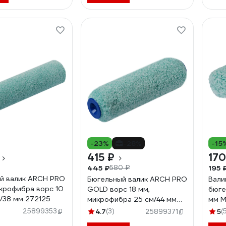
-23%
-28%
-15
415 ₽
170
445 ₽
195 
580 ₽
й валик ARCH PRO
Бюгельный валик ARCH PRO
Вали
крофибра ворс 10
GOLD ворс 18 мм,
бюге
м/38 мм 272125
микрофибра 25 см/44 мм
мм М
275225
в уп
25899353
4.7
(3)
5
(
25899371