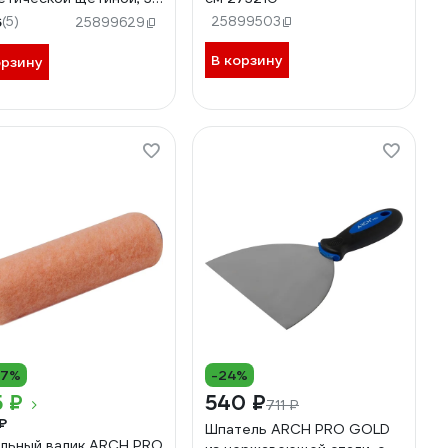
82038
6
(5)
25899503
25899629
В корзину
орзину
17%
-24%
 ₽
540 ₽
711 ₽
₽
Шпатель ARCH PRO GOLD
льный валик ARCH PRO