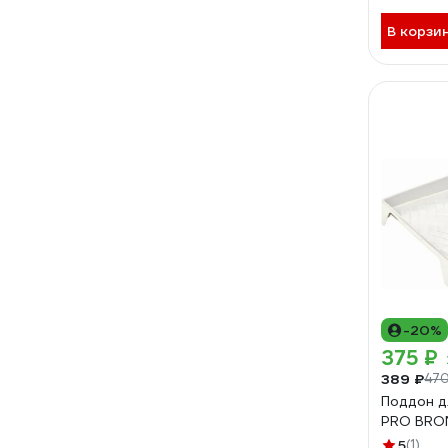
В корзи
-20%
375 ₽
389 ₽
470
Поддон д
PRO BRON
5
(1)