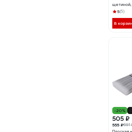
щетиной,
5
(5)
В корзи
-20%
505 ₽
555 ₽
691 
Плоская 