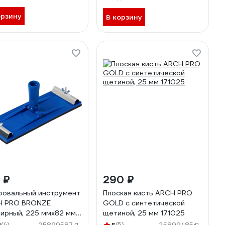
орзину
В корзину
 ₽
290 ₽
овальный инструмент
Плоская кисть ARCH PRO
H PRO BRONZE
GOLD с синтетической
ирный, 225 ммх82 мм
щетиной, 25 мм 171025
40
(4)
(5)