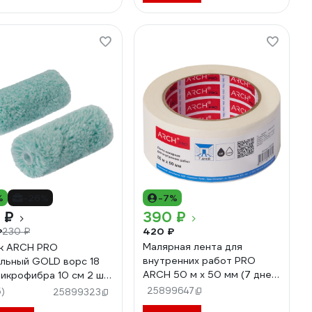
%
-26%
-7%
 ₽
390 ₽
420 ₽
₽
230 ₽
Малярная лента для
к ARCH PRO
внутренних работ PRO
льный GOLD ворс 18
ARCH 50 м х 50 мм (7 дней)
икрофибра 10 см 2 шт.
691050
аковке 275210
25899647
5)
25899323