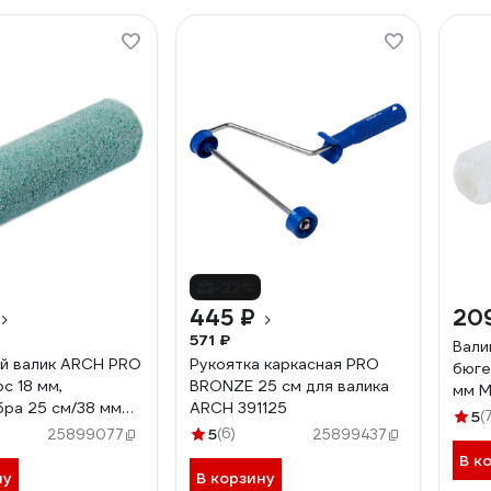
-22%
445 ₽
20
571 ₽
Вали
й валик ARCH PRO
Рукоятка каркасная PRO
бюге
с 18 мм,
BRONZE 25 см для валика
мм М
ра 25 см/38 мм
ARCH 391125
в уп
5
(
5
(6)
25899077
25899437
В к
ну
В корзину