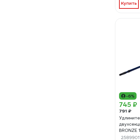
Купить
-6%
745 ₽
791 ₽
Удлините
двухсекц
BRONZE 
492200
2589901