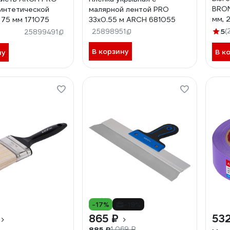
BRON
интетической
малярной лентой PRO
мм, 
 75 мм 171075
33х0.55 м ARCH 681055
5
(
25898951
25899491
В корзину
В к
ну
-17%
-19%
865 ₽
532
885 ₽
1 069 ₽