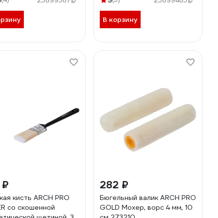
8
5
25899587
25899485
орзину
В корзину
 ₽
282 ₽
кая кисть ARCH PRO
Бюгельный валик ARCH PRO
ER со скошенной
GOLD Мохер, ворс 4 мм, 10
етической щетиной, 38
см 273210