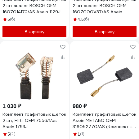
2 шт аналог BOSCH OEM
2 шт аналог BOSCH OEM
1607014172/AS Asein 1129J
1607000V37/AS Asein
1199.29J
(6)
(6)
5
4.5
В корзину
В корзину
1 030 ₽
980 ₽
Комплект графитовых щеток
Комплект графитовых щеток
2 шт, Hilti, OEM 7556/1/as
Asein METABO OEM
Asein 1793J
316052770/AS (Комплект = 2
шт.) 1899.30J
(2)
(1)
5
1