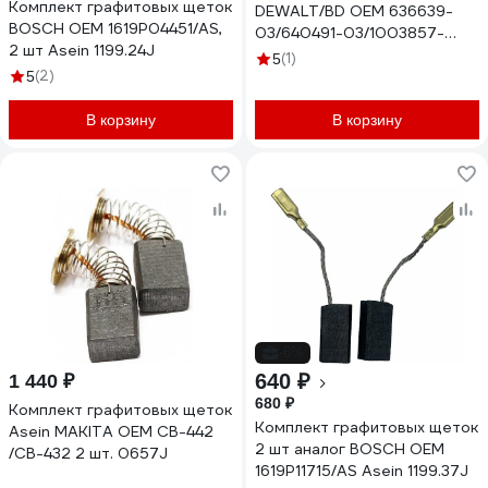
Комплект графитовых щеток
DЕWALT/BD OEM 636639-
BOSCH OEM 1619P04451/AS,
03/640491-03/1003857-
2 шт Asein 1199.24J
00/as 2 шт Asein 1999.06J
(1)
5
(2)
5
В корзину
В корзину
-6%
640 ₽
1 440 ₽
680 ₽
Комплект графитовых щеток
Комплект графитовых щеток
Asein MAKITA OEM CB-442
2 шт аналог BOSCH OEM
/CB-432 2 шт. 0657J
1619P11715/AS Asein 1199.37J