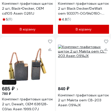
Комплект графитовых щеток
Комплект графитовых щеток
2 шт, Black+Decker, OEM
2 шт Black Decker/DeWalt
cd105 Asein 0261J
oem 933371-00/940160-
03/933371-00/940160-
(8)
(5)
5
4.8
03/1003878-00 Asein
0220J
В корзину
В корзину
-12%
685 ₽
840 ₽
780 ₽
Комплект графитовых щеток
Комплект графитовых щеток
2 шт Makita oem CB-203
2 шт, Dewalt, OEM 636128-
Asein 0914JX
03/as Asein 1999.07J