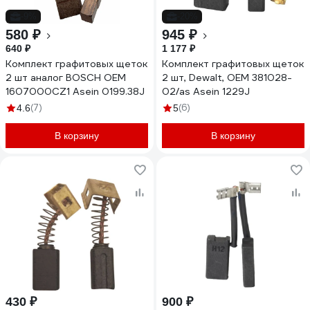
-9%
-20%
580 ₽
945 ₽
640 ₽
1 177 ₽
Комплект графитовых щеток
Комплект графитовых щеток
2 шт аналог BOSCH OEM
2 шт, Dewalt, OEM 381028-
1607000CZ1 Asein 0199.38J
02/as Asein 1229J
(7)
(6)
4.6
5
В корзину
В корзину
430 ₽
900 ₽