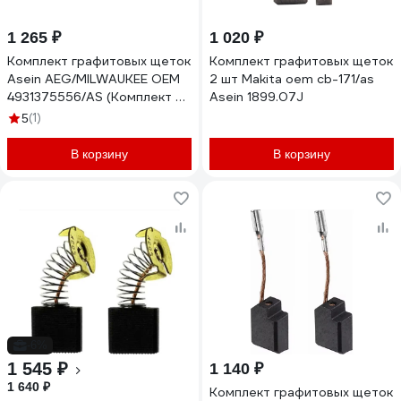
1 265 ₽
1 020 ₽
Комплект графитовых щеток
Комплект графитовых щеток
Asein AEG/MILWAUKEE OEM
2 шт Makita oem cb-171/as
4931375556/AS (Комплект =
Asein 1899.07J
2 шт.) 1456J
(1)
5
В корзину
В корзину
-6%
1 545 ₽
1 140 ₽
1 640 ₽
Комплект графитовых щеток