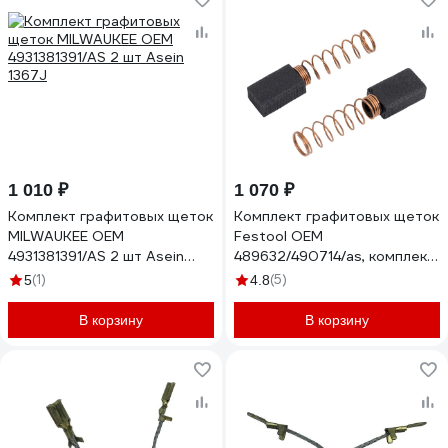
1 010 ₽
1 070 ₽
Комплект графитовых щеток
Комплект графитовых щеток
MILWAUKEE OEM
Festool OEM
4931381391/AS 2 шт Asein
489632/490714/as, комплект
1367J
2 шт Asein 1999.10J
(1)
(5)
5
4.8
В корзину
В корзину