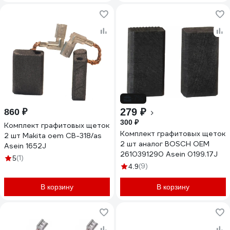
-7%
279 ₽
860 ₽
300 ₽
Комплект графитовых щеток
Комплект графитовых щеток
2 шт Makita oem CB-318/as
2 шт аналог BOSCH OEM
Asein 1652J
2610391290 Asein 0199.17J
(1)
5
(9)
4.9
В корзину
В корзину