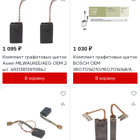
1 095 ₽
1 030 ₽
Комплект графитовых щеток
Комплект графитовых щеток
Asein MILWAUKEE/AEG OEM 2
BOSCH OEM
шт. 49313813911384J
3607014010/1607014148/AS
2 шт Asein 1146J
В корзину
В корзину