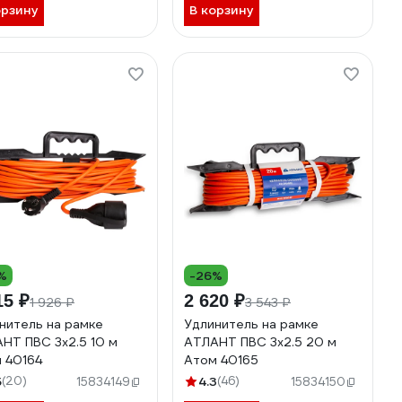
орзину
В корзину
%
-26%
15 ₽
2 620 ₽
1 926 ₽
3 543 ₽
нитель на рамке
Удлинитель на рамке
НТ ПВС 3x2.5 10 м
АТЛАНТ ПВС 3x2.5 20 м
 40164
Атом 40165
5
(20)
4.3
(46)
15834149
15834150