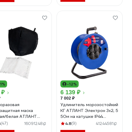
11%
-12%
 ₽
6 139 ₽
₽
7 002 ₽
оразовая
Удлинитель морозостойкий
защитная маска
КГ АТЛАНТ Электрон 3х2, 5
ая/белая АТЛАНТ
50м на катушке IP44
76
EL70114
5
(47)
4.8
(9)
16091248
41244581