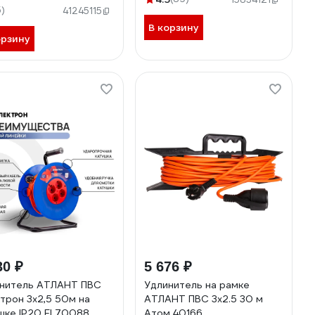
ГОСТ 3х1,5 белый
5)
41245115
2
В корзину
орзину
30 ₽
5 676 ₽
нитель АТЛАНТ ПВС
Удлинитель на рамке
трон 3х2,5 50м на
АТЛАНТ ПВС 3x2.5 30 м
шке IP20 EL70088
Атом 40166