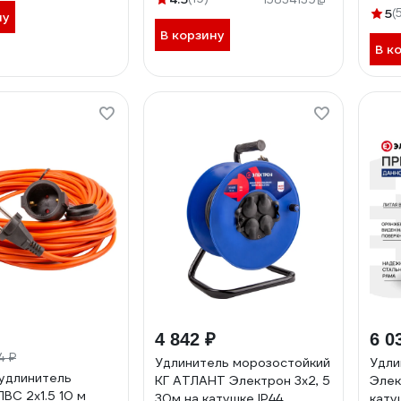
ПВС 
5
(
ну
8012
В корзину
В к
4 842 ₽
6 0
4 ₽
Удлинитель морозостойкий
Удли
удлинитель
КГ АТЛАНТ Электрон 3х2, 5
Элек
ВС 2x1.5 10 м
30м на катушке IP44
кату