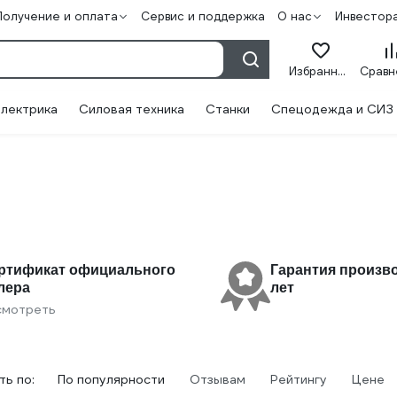
Получение и оплата
Сервис и поддержка
О нас
Инвестор
Избранное
лектрика
Силовая техника
Станки
Спецодежда и СИЗ
ртификат официального
Гарантия произв
лера
лет
смотреть
ь по:
По популярности
Отзывам
Рейтингу
Цене