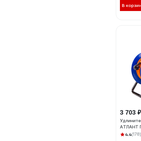
В корзи
3 703 
Удлините
АТЛАНТ П
4.4
(178