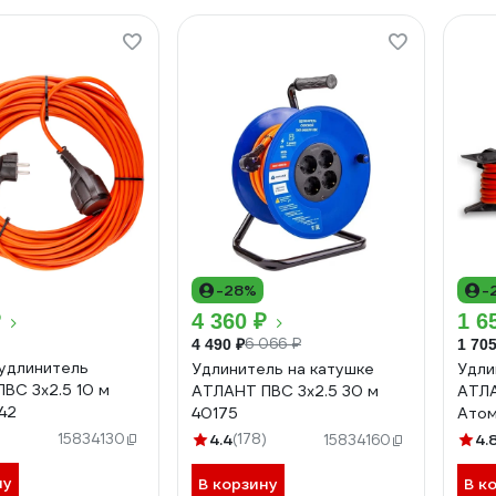
-28%
-
₽
4 360 ₽
1 6
6 066 ₽
4 490 ₽
1 705
удлинитель
Удлинитель на катушке
Удли
ВС 3x2.5 10 м
АТЛАНТ ПВС 3x2.5 30 м
АТЛА
42
40175
Атом
)
15834130
4.4
(178)
4.
15834160
ну
В корзину
В к