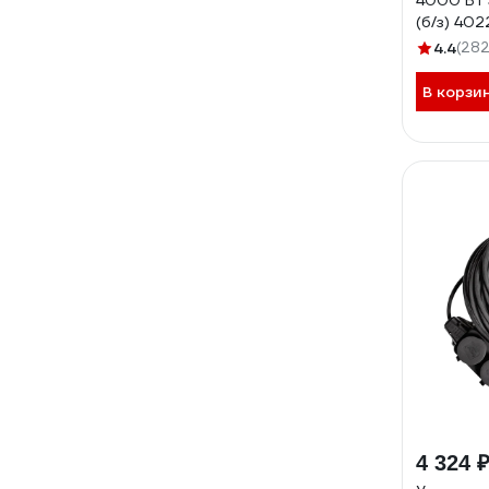
4000 Вт 
(б/з) 402
4.4
(282
В корзи
4 324 