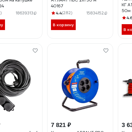
30м на катушке
АТЛАНТ ПВС 2x1 30 м
КГ А
24
40167
50м 
)
4.4
(282)
18639313
15834152
EL70
4.
ну
В корзину
В к
₽
7 821 ₽
3 6