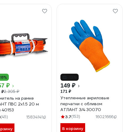
28%
-13%
57 ₽
149 ₽
2 305 ₽
171 ₽
 ₽
Утепленные акриловые
нитель на рамке
перчатки с обливом
НТ ПВС 2x1.5 20 м
АТЛАНТ 3/4 30070
 40153
3.7
(153)
8
(45)
16021666
15834141
В корзину
орзину