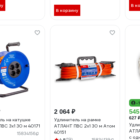
ну
В к
В корзину
-
₽
2 064 ₽
545
627 
ль на катушке
Удлинитель на рамке
Удли
ВС 3x1 30 м 40171
АТЛАНТ ПВС 2x1 30 м Атом
АТЛА
40151
)
15834156
с од
4.5
(19)
15834139