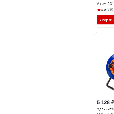
Атом 401
4.5
(89)
В корзи
5 128 
Удлинит