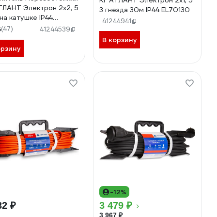
КГ АТЛАНТ Электрон 2х1, 5
ТЛАНТ Электрон 2х2, 5
3 гнезда 30м IP44 EL70130
на катушке IP44
41244941
142
6
(47)
41244539
В корзину
орзину
-12%
32 ₽
3 479 ₽
3 967 ₽