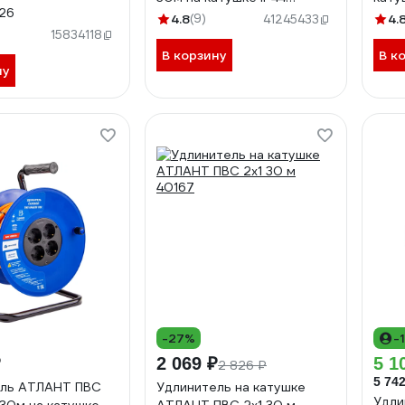
26
EL70112
4.8
(9)
4.
41245433
15834118
В корзину
В к
ну
-27%
-
₽
2 069 ₽
5 1
2 826 ₽
5 742
ель АТЛАНТ ПВС
Удлинитель на катушке
Удли