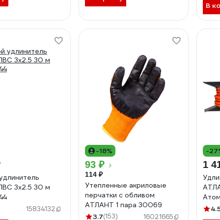
В к
-18%
-27
₽
93 ₽
1 4
114 ₽
удлинитель
Удли
Утепленные акриловые
ВС 3x2.5 30 м
АТЛА
перчатки с обливом
44
Атом
АТЛАНТ 1 пара 30069
)
4.
15834132
3.7
(153)
16021665