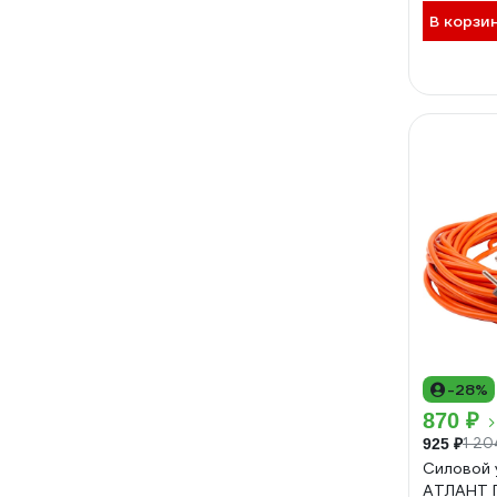
В корзи
-28%
870 ₽
1 20
925 ₽
Силовой 
АТЛАНТ П