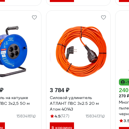
-
 ₽
3 784 ₽
240
270 
ль на катушке
Силовой удлинитель
Мног
ВС 3х2,5 50 м
АТЛАНТ ПВС 3x2.5 20 м
пыле
Атом 40143
черн
)
4.5
(127)
15834161
15834131
300
3.
ну
В корзину