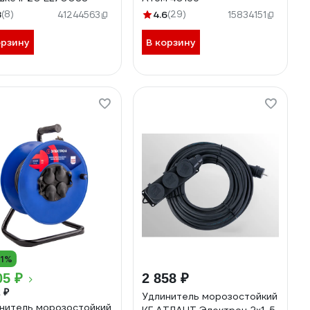
8
(8)
4.6
(29)
41244563
15834151
орзину
В корзину
11%
05 ₽
2 858 ₽
 ₽
Удлинитель морозостойкий
нитель морозостойкий