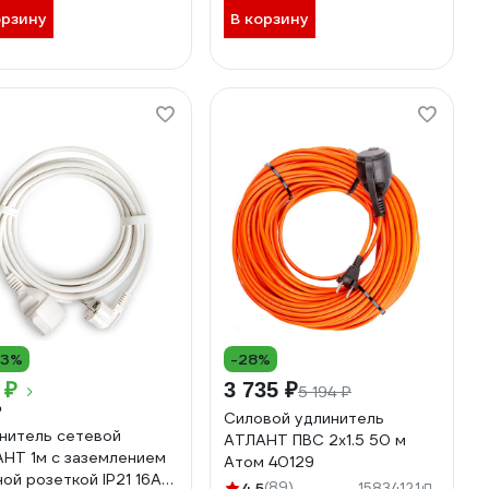
орзину
В корзину
13%
-28%
 ₽
3 735 ₽
5 194 ₽
₽
Силовой удлинитель
нитель сетевой
АТЛАНТ ПВС 2x1.5 50 м
НТ 1м с заземлением
Атом 40129
ной розеткой IP21 16А
4.5
(89)
15834121