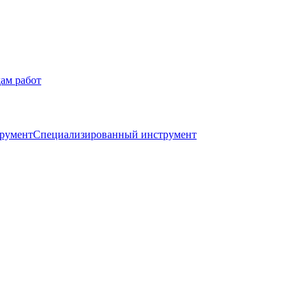
ам работ
трумент
Специализированный инструмент