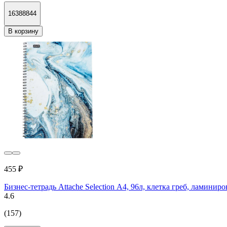
16388844
В корзину
455 ₽
Бизнес-тетрадь Attache Selection А4, 96л, клетка греб, ламинир
4.6
(157)