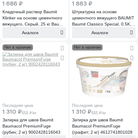
1 686 ₽
1 883 ₽
Кладочный раствор Baumit
Штукатурка на основе
Klinker на основе цементного
цементного вяжущего BAUMIT
вяжущего, Серый, 25 кг Baumit
Baumit Classico Special, 0.5K,
Klinker, Серый, 25 кг (1102)
25 кг Classico Special, 0.5K, 25
Аналоги
Аналоги
кг (1432)
Нет в наличии
Нет в наличии
Последняя цена
Последняя цена
1 310 ₽
1 310 ₽
655 ₽/кг
655 ₽/кг
Затирка для швов Baumit
Затирка для швов Baumit
Baumacol PremiumFuge
Baumacol PremiumFuge
(рубин; 2 кг) 9002428116043
(графит; 2 кг) 4612741801028