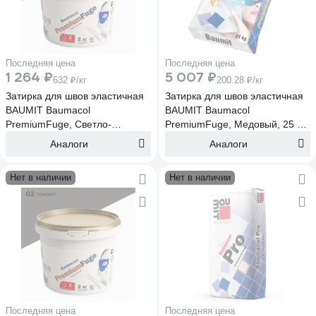
Последняя цена
Последняя цена
1 264 ₽
5 007 ₽
632 ₽/кг
200.28 ₽/кг
Затирка для швов эластичная
Затирка для швов эластичная
BAUMIT Baumacol
BAUMIT Baumacol
PremiumFuge, Светло-
PremiumFuge, Медовый, 25 кг,
коричневый, 2 кг,Светло-
Медовый, 25 кг (1650)
Аналоги
Аналоги
коричневый,2 кг (1627)
Нет в наличии
Нет в наличии
Последняя цена
Последняя цена