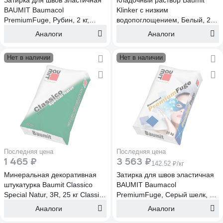
Затирка для швов эластичная
Кладочный раствор Baumit
BAUMIT Baumacol
Klinker c низким
PremiumFuge, Рубин, 2 кг,
водопоглощением, Белый, 25
Рубин, 2 кг (1632)
кг Baumit Klinker, Белый, 25 кг
Аналоги
Аналоги
(1120)
Нет в наличии
Нет в наличии
Последняя цена
Последняя цена
1 465 ₽
3 563 ₽
142.52 ₽/кг
Минеральная декоративная
Затирка для швов эластичная
штукатурка Baumit Classico
BAUMIT Baumacol
Special Natur, 3R, 25 кг Classico
PremiumFuge, Серый шелк, 25
Special Natur, 3R, 25 кг (1444)
кг, Серый шелк, 25 кг (1648)
Аналоги
Аналоги