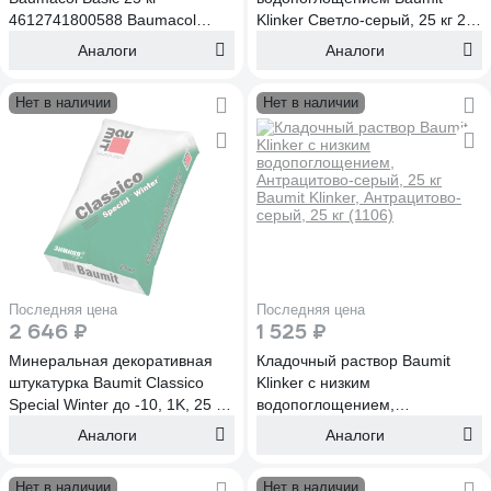
4612741800588 Baumacol
Klinker Светло-серый, 25 кг 25
Basic, 25 кг (1012)
кг (1107)
Аналоги
Аналоги
Нет в наличии
Нет в наличии
Последняя цена
Последняя цена
2 646 ₽
1 525 ₽
Минеральная декоративная
Кладочный раствор Baumit
штукатурка Baumit Classico
Klinker c низким
Special Winter до -10, 1K, 25 кг
водопоглощением,
Classico Special Winter, 1K, 25
Антрацитово-серый, 25 кг
Аналоги
Аналоги
кг (1412)
Baumit Klinker, Антрацитово-
серый, 25 кг (1106)
Нет в наличии
Нет в наличии