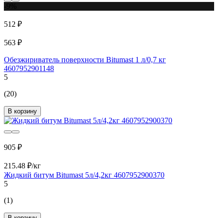
-9%
512 ₽
563 ₽
Обезжириватель поверхности Bitumast 1 л/0,7 кг
4607952901148
5
(20)
В корзину
905 ₽
215.48 ₽/кг
Жидкий битум Bitumast 5л/4,2кг 4607952900370
5
(1)
В корзину