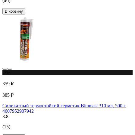
(46)
В корзину
-7%
359 ₽
385 ₽
Силикатный термостойкий герметик Bitumast 310 мл, 500 г
4607952907942
3.8
(15)