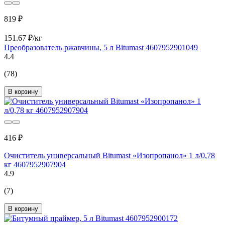
819 ₽
151.67 ₽/кг
Преобразователь ржавчины, 5 л Bitumast 4607952901049
4.4
(78)
В корзину
416 ₽
Очиститель универсальный Bitumast «Изопропанол» 1 л/0,78
кг 4607952907904
4.9
(7)
В корзину