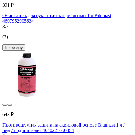
391 ₽
Очиститель для рук антибактериальный 1 л Bitumast
4607952905634
3.7
(3)
В корзину
643 ₽
Противошумная защита на акриловой основе Bitumast 1 л /
пнд / под пистолет 4640221650354