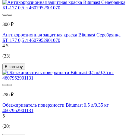
300 ₽
Антикоррозионная защитная краска Bitumast Серебрянка
БТ-177 0,5 л 4607952901070
4.5
(33)
В корзину
296 ₽
Обезжириватель поверхности Bitumast 0,5 л/0,35 кг
4607952901131
5
(20)