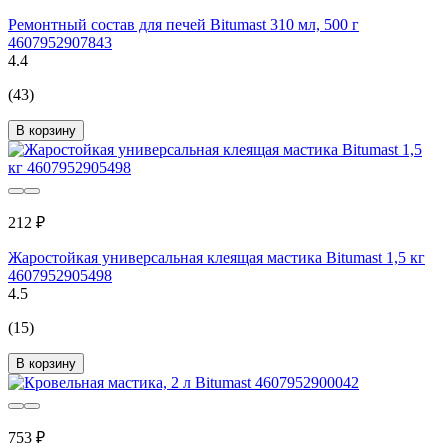
Ремонтный состав для печей Bitumast 310 мл, 500 г
4607952907843
4.4
(43)
В корзину
212 ₽
Жаростойкая универсальная клеящая мастика Bitumast 1,5 кг
4607952905498
4.5
(15)
В корзину
753 ₽