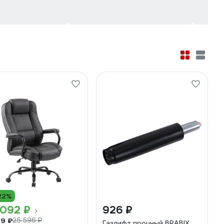
22%
 092 ₽
926 ₽
49 ₽
25 596 ₽
Газлифт прочный BRABIX