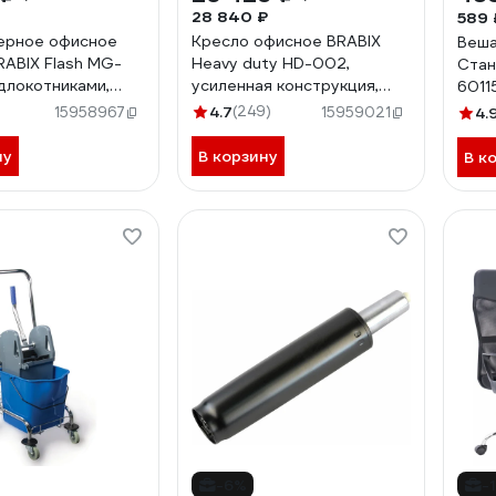
28 840 ₽
589 
ерное офисное
Кресло офисное BRABIX
Веша
RABIX Flash MG-
Heavy duty HD-002,
Стан
одлокотниками,
усиленная конструкция,
6011
0867
нагрузка до 200 кг, ткань
)
4.7
(249)
15958967
15959021
4.
531830
ну
В корзину
В к
-6%
-