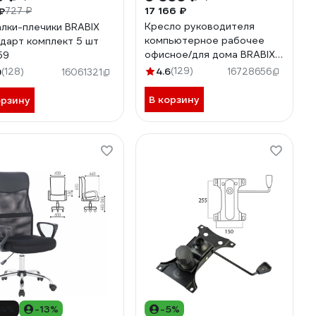
17 166 ₽
₽
727 ₽
Кресло руководителя
лки-плечики BRABIX
компьютерное рабочее
дарт комплект 5 шт
офисное/для дома BRABIX
59
Pilot Ex-610 Ch premium,
4.6
(129)
9
(128)
16728656
16061321
хром, ткань-сетка 532417
В корзину
орзину
14%
-13%
-5%