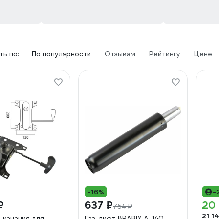
ь по:
По популярности
Отзывам
Рейтингу
Цене
-16%
-
₽
637 ₽
20
754 ₽
21 1
 качания для
Газ-лифт BRABIX A-140