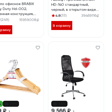
ло офисное BRABIX
HD-140 стандартный,
y Duty Hd-002,
черный, в открытом виде
енная конструкция,
413мм, d50 мм., класс 4
4.8
(33)
39469116
узка 200 кг экокожа
533076
7
(249)
15959008
29
В корзину
орзину
%
-33%
-44%
9 ₽
9 566 ₽