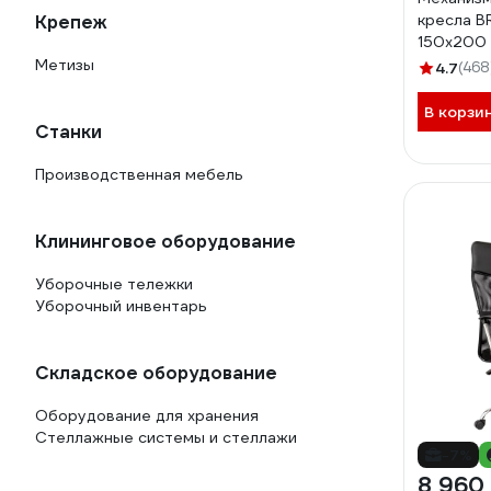
кресла B
Крепеж
150х200
межцент
Метизы
4.7
(468
крепежа
В корзи
Станки
Производственная мебель
Клининговое оборудование
Уборочные тележки
Уборочный инвентарь
Складское оборудование
Оборудование для хранения
Стеллажные системы и стеллажи
-7%
8 960