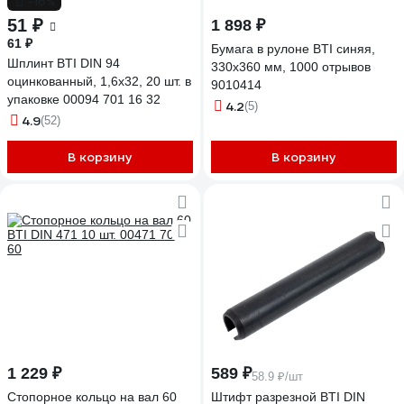
-16%
51 ₽
1 898 ₽
61 ₽
Бумага в рулоне BTI синяя,
Шплинт BTI DIN 94
330x360 мм, 1000 отрывов
оцинкованный, 1,6x32, 20 шт. в
9010414
упаковке 00094 701 16 32
4.2
(5)
4.9
(52)
В корзину
В корзину
1 229 ₽
589 ₽
58.9 ₽/шт
Стопорное кольцо на вал 60
Штифт разрезной BTI DIN