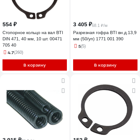
554 ₽
3 405 ₽
68.1 ₽/м
Стопорное кольцо на вал BTI
Разрезная гофра BTI вн.д.13,9
DIN 471, 40 мм, 10 шт. 00471
мм (50/уп) 1771 001 390
705 40
5
(5)
4.7
(260)
В корзину
В корзину