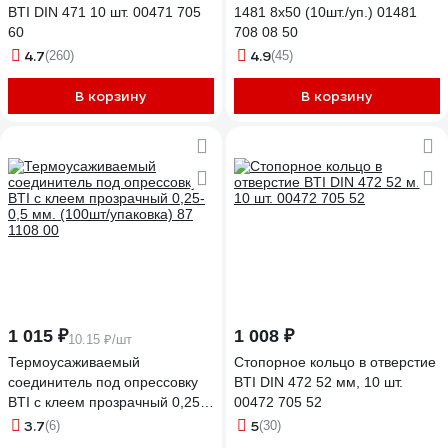
BTI DIN 471 10 шт. 00471 705
1481 8x50 (10шт./уп.) 01481
60
708 08 50
4.7
4.9
(260)
(45)
В корзину
В корзину
1 015 ₽
1 008 ₽
10.15 ₽/шт
Термоусаживаемый
Стопорное кольцо в отверстие
соединитель под опрессовку
BTI DIN 472 52 мм, 10 шт.
BTI с клеем прозрачный 0,25-
00472 705 52
0,5 мм. (100шт/упаковка) 87
3.7
5
(6)
(30)
1108 00