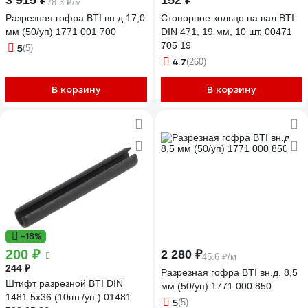
3 915 ₽
152 ₽
78.3 ₽/м
Разрезная гофра BTI вн.д.17,0
Стопорное кольцо на вал BTI
мм (50/уп) 1771 001 700
DIN 471, 19 мм, 10 шт. 00471
705 19
5
(5)
4.7
(260)
В корзину
В корзину
-18%
200 ₽
2 280 ₽
45.6 ₽/м
244 ₽
Разрезная гофра BTI вн.д. 8,5
Штифт разрезной BTI DIN
мм (50/уп) 1771 000 850
1481 5x36 (10шт./уп.) 01481
5
(5)