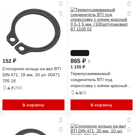
-25%
865 ₽
152 ₽
1 155 ₽
Стопорное кольцо на вал BTI
Термоусаживаемый
DIN 471, 18 мм, 10 шт. 00471
соединитель BTI под
705 18
опрессовку с клеем красный
4.7
(260)
0,5-1,5 мм. (100шт/упаковка)
4.5
(4)
87 1108 01
В корзину
В корзину