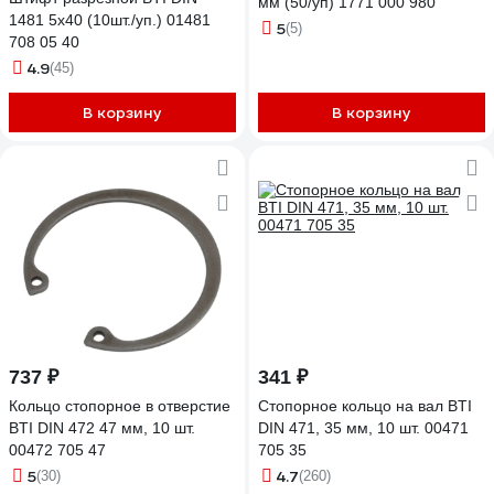
мм (50/уп) 1771 000 980
1481 5x40 (10шт./уп.) 01481
5
(5)
708 05 40
4.9
(45)
В корзину
В корзину
737 ₽
341 ₽
Кольцо стопорное в отверстие
Стопорное кольцо на вал BTI
BTI DIN 472 47 мм, 10 шт.
DIN 471, 35 мм, 10 шт. 00471
00472 705 47
705 35
5
4.7
(30)
(260)