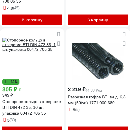
708 05 36
4.9
(45)
В корзину
В корзину
-12%
305 ₽
2 219 ₽
44.38 ₽/м
345 ₽
Разрезная гофра BTI вн.д. 6,8
Стопорное кольцо в отверстие
мм (50/уп) 1771 000 680
BTI DIN 472 35, 10 шт.
5
(5)
упаковка 00472 705 35
5
(30)