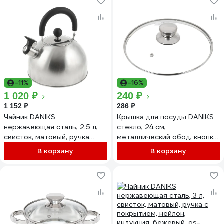
-11%
-16%
1 020 ₽
240 ₽
1 152 ₽
286 ₽
Чайник DANIKS
Крышка для посуды DANIKS
нержавеющая сталь, 2.5 л,
стекло, 24 см,
свисток, матовый, ручка
металлический обод, кнопка
пластик, индукция, msy-
нержавеющая сталь, д5724
В корзину
В корзину
021m 218490
430308