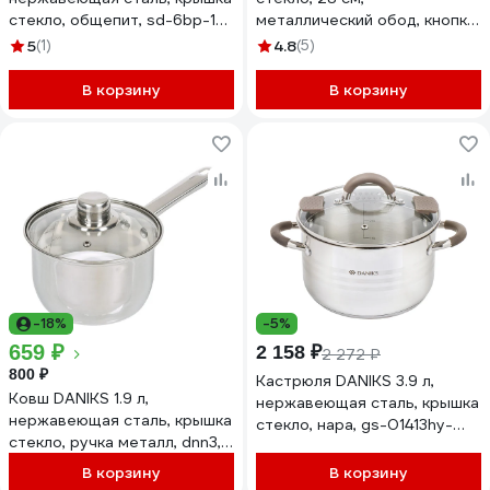
стекло, общепит, sd-6bp-13,
металлический обод, кнопка
индукция 320464
бакелит, черный, д4128ч
5
(1)
4.8
(5)
430305
В корзину
В корзину
-18%
-5%
659 ₽
2 158 ₽
2 272 ₽
800 ₽
Кастрюля DANIKS 3.9 л,
Ковш DANIKS 1.9 л,
нержавеющая сталь, крышка
нержавеющая сталь, крышка
стекло, нара, gs-01413hy-
стекло, ручка металл, dnn3,
20ca-2, серебристый,
sd-a17-16s 355345
индукция 397627
В корзину
В корзину