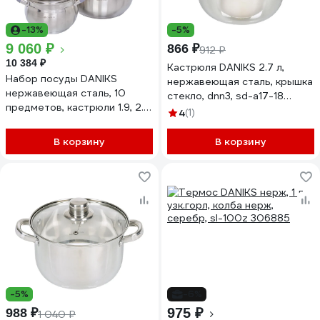
-13%
-5%
9 060 ₽
866 ₽
912 ₽
10 384 ₽
Кастрюля DANIKS 2.7 л,
Набор посуды DANIKS
нержавеющая сталь, крышка
нержавеющая сталь, 10
стекло, dnn3, sd-a17-18
предметов, кастрюли 1.9, 2.9,
355347
4
(1)
3.9, 6.5 л, ковш 1.9 л,
индукция, модерн серый, sd-
В корзину
В корзину
1 324521
-5%
-6%
975 ₽
988 ₽
1 040 ₽