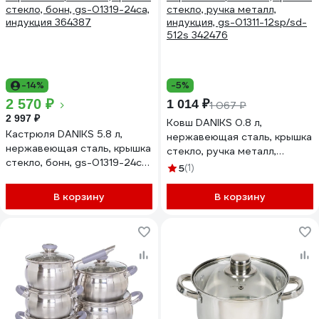
-14%
-5%
2 570 ₽
1 014 ₽
1 067 ₽
2 997 ₽
Ковш DANIKS 0.8 л,
Кастрюля DANIKS 5.8 л,
нержавеющая сталь, крышка
нержавеющая сталь, крышка
стекло, ручка металл,
стекло, бонн, gs-01319-24ca,
индукция, gs-01311-12sp/sd-
5
(1)
индукция 364387
512s 342476
В корзину
В корзину