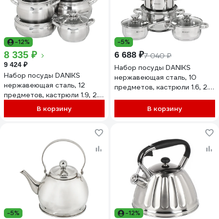
-12%
-5%
8 335 ₽
6 688 ₽
7 040 ₽
9 424 ₽
Набор посуды DANIKS
Набор посуды DANIKS
нержавеющая сталь, 10
нержавеющая сталь, 12
предметов, кастрюли 1.6, 2.2,
предметов, кастрюли 1.9, 2.9,
3.1, 5.4 л, ковш 1.6 л, индукция,
3.9, 6,5 л, ковш 1.9 л,
оптима 402498
В корзину
В корзину
сковорода 24 см, индукция,
классика, sd-12 204075
-5%
-12%