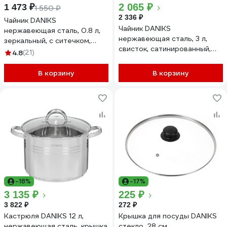
2 065 ₽
1 473 ₽
1 550 ₽
2 336 ₽
Чайник DANIKS
Чайник DANIKS
нержавеющая сталь, 0.8 л,
нержавеющая сталь, 3 л,
зеркальный, с ситечком,
свисток, сатинированный,
индукция, gs-04327 430549
4.8
(21)
ручка бакелит, индукция, gs-
04611 438334
В корзину
В корзину
-18%
-17%
3 135 ₽
225 ₽
3 822 ₽
272 ₽
Кастрюля DANIKS 12 л,
Крышка для посуды DANIKS
нержавеющая сталь, крышка
стекло, 28 см,