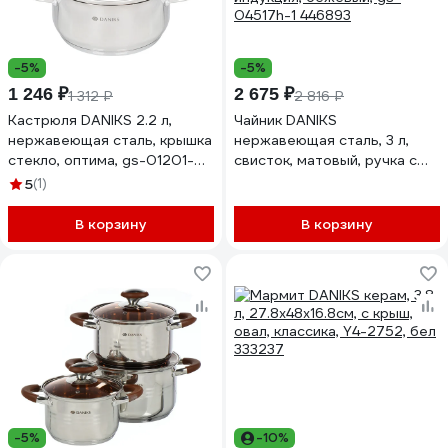
-5%
-5%
1 246 ₽
2 675 ₽
1 312 ₽
2 816 ₽
Кастрюля DANIKS 2.2 л,
Чайник DANIKS
нержавеющая сталь, крышка
нержавеющая сталь, 3 л,
стекло, оптима, gs-01201-
свисток, матовый, ручка с
18ca, индукция 332354
покрытием, нейлон,
5
(1)
индукция, бежевый, gs-
04517h-1 446893
В корзину
В корзину
-5%
-10%