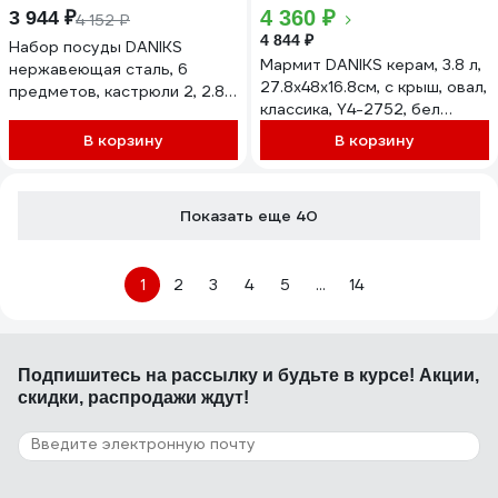
4 360 ₽
3 944 ₽
4 152 ₽
4 844 ₽
Набор посуды DANIKS
Мармит DANIKS керам, 3.8 л,
нержавеющая сталь, 6
27.8х48х16.8см, с крыш, овал,
предметов, кастрюли 2, 2.8,
классика, Y4-2752, бел
3.8 л, индукция, веллингтон,
333237
gs-01415-6se 434978
В корзину
В корзину
Показать еще 40
1
2
3
4
5
...
14
Подпишитесь
на рассылку
и будьте в курсе! Акции,
скидки, распродажи ждут!