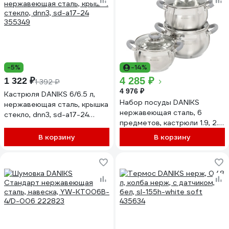
-5%
-14%
4 285 ₽
1 322 ₽
1 392 ₽
4 976 ₽
Кастрюля DANIKS 6/6.5 л,
Набор посуды DANIKS
нержавеющая сталь, крышка
нержавеющая сталь, 6
стекло, dnn3, sd-a17-24
предметов, кастрюли 1.9, 2.9,
355349
3.9 л, индукция, модерн
В корзину
В корзину
серый, sd-6n 294429