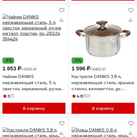
-5%
-5%
1 853 ₽
1 596 ₽
1 950 ₽
1 680 ₽
Чайник DANIKS
Кастрюля DANIKS 3.8 л,
нержавеющая сталь, 5 л,
нержавеющая сталь, крышка
свисток, зеркальный, ручка
стекло, веллингтон, gs-
металл, пластик, gs-28224
01415-20ca, индукция
3
(1)
4.8
(63)
364424
397630
В корзину
В корзину