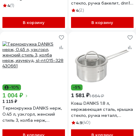
стекло, ручка бакелит, dnn1,
индукция 342475
4
(1)
sd-a19-16s 312267
4
(2)
В корзину
В корзину
-10%
-5%
1 004 ₽
1 581 ₽
1 664 ₽
1 115 ₽
Ковш DANIKS 1.8 л,
Термокружка DANIKS нерж,
нержавеющая сталь, крышка
0.45 л, узк.горл, женский
стекло, ручка металл,
стиль 3, колба нерж,
индукция, бонн, gs-01319-
4.9
(40)
изумруд, sl-nt015-328
16sp 364388
430661
В корзину
В корзину