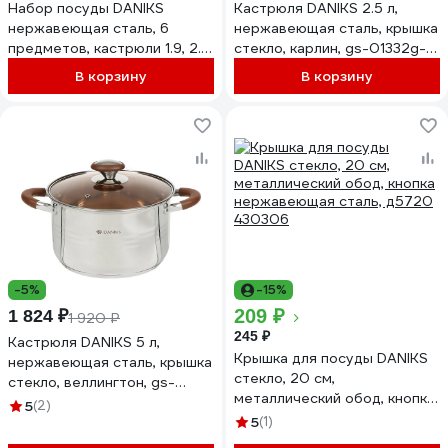
Набор посуды DANIKS
Кастрюля DANIKS 2.5 л,
нержавеющая сталь, 6
нержавеющая сталь, крышка
предметов, кастрюли 1.9, 2.9,
стекло, карлин, gs-01332g-
3.9 л, dnn3, sd-a17-6 355350
18, индукция 397608
В корзину
В корзину
-5%
-15%
209 ₽
1 824 ₽
1 920 ₽
245 ₽
Кастрюля DANIKS 5 л,
Крышка для посуды DANIKS
нержавеющая сталь, крышка
стекло, 20 см,
стекло, веллингтон, gs-
металлический обод, кнопка
01415-22ca, индукция 397631
5
(2)
нержавеющая сталь, д5720
5
(1)
430306