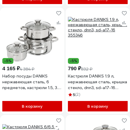
-5%
-5%
4 165 ₽
790 ₽
4 384 ₽
832 ₽
Набор посуды DANIKS
Кастрюля DANIKS 1.9 л,
нержавеющая сталь, 6
нержавеющая сталь, крышка
предметов, кастрюли 1.5, 3.1,
стекло, dnn3, sd-a17-16
5.4 л, индукция, оптима, gs-
355346
5
(2)
01201-6s 358015
В корзину
В корзину