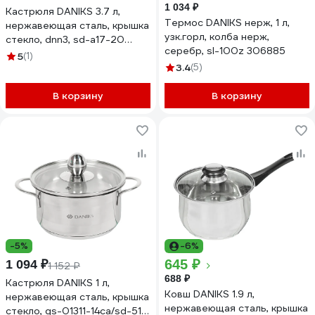
1 034 ₽
Кастрюля DANIKS 3.7 л,
Термос DANIKS нерж, 1 л,
нержавеющая сталь, крышка
узк.горл, колба нерж,
стекло, dnn3, sd-a17-20
серебр, sl-100z 306885
355348
5
(1)
3.4
(5)
В корзину
В корзину
-5%
-6%
645 ₽
1 094 ₽
1 152 ₽
688 ₽
Кастрюля DANIKS 1 л,
Ковш DANIKS 1.9 л,
нержавеющая сталь, крышка
нержавеющая сталь, крышка
стекло, gs-01311-14ca/sd-514,