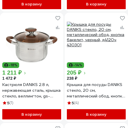
В корзину
В корзину
-18%
-14%
1 211 ₽
205 ₽
1 472 ₽
238 ₽
Кастрюля DANIKS 2.8 л,
Крышка для посуды DANIKS
нержавеющая сталь, крышка
стекло, 20 см,
стекло, веллингтон, gs-
металлический обод, кнопка
01415-18ca, серебристый,
бакелит, черный, д4120ч
5
(1)
5
(4)
индукция 397629
430301
В корзину
В корзину