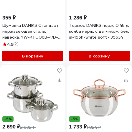
355 ₽
1 286 ₽
Шумовка DANIKS Стандарт
Термос DANIKS нерж, 0.48 л,
нержавеющая сталь,
колба нерж, с датчиком, бел,
навеска, YW-KT006B-4/D-
sl-155h-white soft 435634
006 222823
4.5
(2)
В корзину
В корзину
-5%
-5%
2 690 ₽
1 733 ₽
2 832 ₽
1 824 ₽