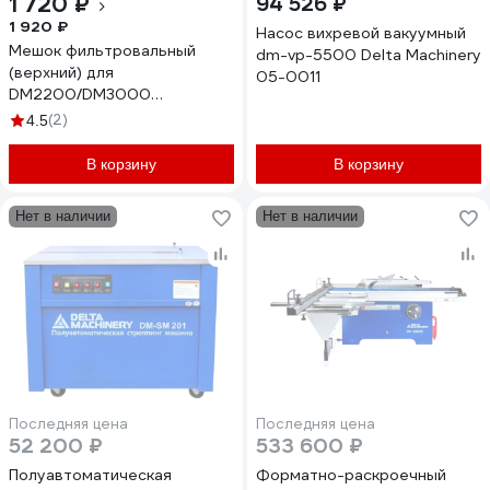
1 720 ₽
94 526 ₽
1 920 ₽
Насос вихревой вакуумный
Мешок фильтровальный
dm-vp-5500 Delta Machinery
(верхний) для
05-0011
DM2200/DM3000
(MF9022/MF9030, d=470 мм,
(2)
4.5
l=800 мм) Delta Machinery
05-7622
В корзину
В корзину
Нет в наличии
Нет в наличии
Последняя цена
Последняя цена
52 200 ₽
533 600 ₽
Полуавтоматическая
Форматно-раскроечный