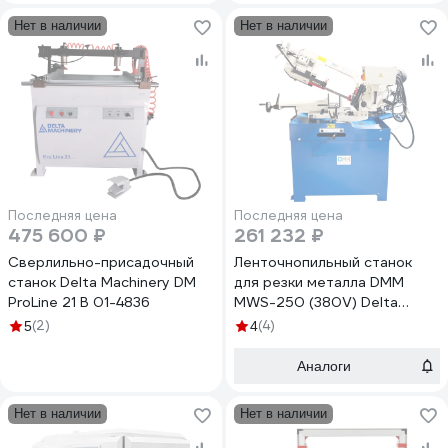
Нет в наличии
Нет в наличии
Последняя цена
Последняя цена
475 600 ₽
261 232 ₽
Сверлильно-присадочный
Ленточнопильный станок
станок Delta Machinery DM
для резки металла DMM
ProLine 21 В 01-4836
MWS-250 (380V) Delta
Machinery 03-7270
(2)
(4)
5
4
Аналоги
Нет в наличии
Нет в наличии