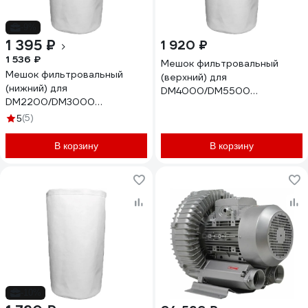
-9%
1 395 ₽
1 920 ₽
1 536 ₽
Мешок фильтровальный
Мешок фильтровальный
(верхний) для
(нижний) для
DM4000/DM5500
DM2200/DM3000
(MF9040/MF9055, d=630 мм,
(MF9022/MF9030, d=470 мм,
(5)
l=1000 мм) Delta Machinery
5
l=800 мм) Delta Machinery
05-4715
05-7621
В корзину
В корзину
-10%