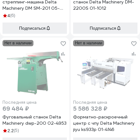
стреппинг-машина Delta
станок Delta Machinery DM-
Machinery DM SM-201 05-
2200S 01-1012
4501
(6)
4
Подписаться
Подписаться
Нет в наличии
Нет в наличии
Последняя цена
Последняя цена
69 484 ₽
5 586 328 ₽
Фуговальный станок Delta
Форматно-раскроечный
Machinery dwp-200 02-4953
центр с чпу Delta Machinery
jiyu ks933p 01-4146
(5)
2.2