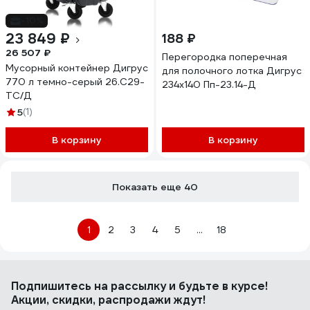
-10%
23 849 ₽
188 ₽
26 507 ₽
Перегородка поперечная
Мусорный контейнер Дигрус
для полочного лотка Дигрус
770 л темно-серый 26.С29-
234х140 Пп-23.14-Д
ТС/Д
5
(1)
В корзину
В корзину
Показать еще 40
1
2
3
4
5
...
18
Подпишитесь
на рассылку
и будьте в курсе!
Акции, скидки, распродажи ждут!