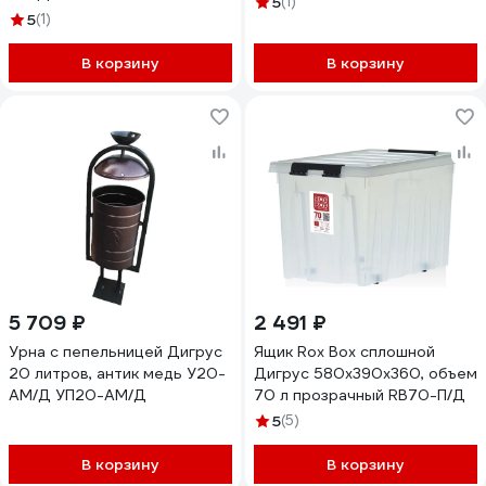
5
(1)
5
(1)
В корзину
В корзину
5 709 ₽
2 491 ₽
Урна с пепельницей Дигрус
Ящик Rox Box сплошной
20 литров, антик медь У20-
Дигрус 580x390x360, объем
АМ/Д УП20-АМ/Д
70 л прозрачный RB70-П/Д
5
(5)
В корзину
В корзину