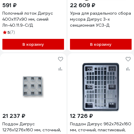
591 ₽
22 609 ₽
Полочный лоток Дигрус
Урна для раздельного сбора
400x117x90 мм, синий
мусора Дигрус 3-х
Лп-40.11.9-С/Д
секционная УС3-Д
5
(7)
В корзину
В корзину
21 237 ₽
12 726 ₽
Поддон Дигрус
Поддон Дигрус 962x762x160
1276x1276x160 мм, сточный,
мм, сточный, пластиковый,