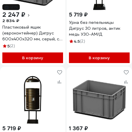
-21%
2 247 ₽
5 719 ₽
2 834 ₽
Урна без пепельницы
Пластиковый ящик
Дигрус 30 литров, антик
(евроконтейнер) Дигрус
медь У30-АМ/Д
600х400х320 мм, серый, с
4.5
(2)
гладким дном EC6432-ЯС/Д
5
(2)
В корзину
В корзину
5 719 ₽
1 367 ₽