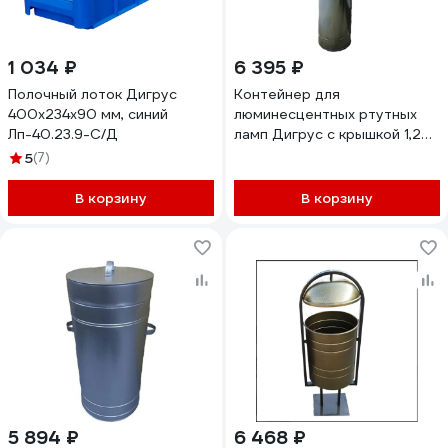
1 034 ₽
6 395 ₽
Полочный лоток Дигрус
Контейнер для
400x234x90 мм, синий
люминесцентных ртутных
Лп-40.23.9-С/Д
ламп Дигрус с крышкой 1,25
м ф300 мм К-ЛРЛ3-1,25/Д
5
(7)
В корзину
В корзину
5 894 ₽
6 468 ₽