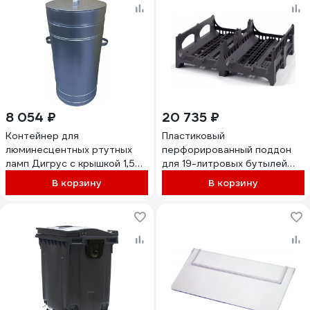
8 054 ₽
20 735 ₽
Контейнер для
Пластиковый
люминесцентных ртутных
перфорированный поддон
ламп Дигрус с крышкой 1,5м
для 19-литровых бутылей
ф 450 мм К-ЛРЛ-1,5/Д
Дигрус 1200x1000x380 мм,
В корзину
В корзину
черный П-120.100.38-ПбЧ/Д