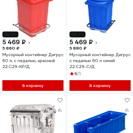
-7%
-7%
5 469 ₽
5 469 ₽
5 880 ₽
5 880 ₽
Мусорный контейнер Дигрус
Мусорный контейнер Дигрус
60 л, с педалью, красный
с педалью 60 л синий
22.С29-КР/Д
22.С29-С/Д
5
(1)
В корзину
В корзину