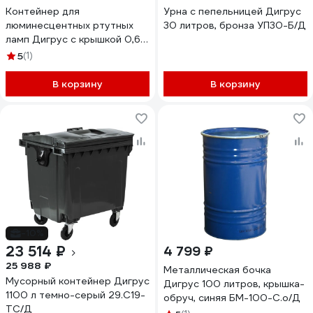
Контейнер для
Урна с пепельницей Дигрус
люминесцентных ртутных
30 литров, бронза УП30-Б/Д
ламп Дигрус с крышкой 0,6
м ф 450 мм К-ЛРЛ-0,6/Д
5
(1)
В корзину
В корзину
-10%
23 514 ₽
4 799 ₽
25 988 ₽
Металлическая бочка
Мусорный контейнер Дигрус
Дигрус 100 литров, крышка-
1100 л темно-серый 29.С19-
обруч, синяя БМ-100-С.о/Д
ТС/Д