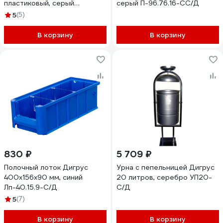
пластиковый, серый
серый П-96.76.16-СС/Д
П-127.127.16-СС/Д
5
(5)
В корзину
В корзину
830 ₽
5 709 ₽
Полочный лоток Дигрус
Урна с пепельницей Дигрус
400x156x90 мм, синий
20 литров, серебро УП20-
Лп-40.15.9-С/Д
С/Д
5
(7)
В корзину
В корзину