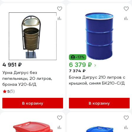
-13%
6 379 ₽
4 951 ₽
7 374 ₽
Урна Дигрус без
Бочка Дигрус 210 литров с
пепельницы, 20 литров,
крышкой, синяя БК210-С/Д
бронза У20-Б/Д
5
(5)
В корзину
В корзину