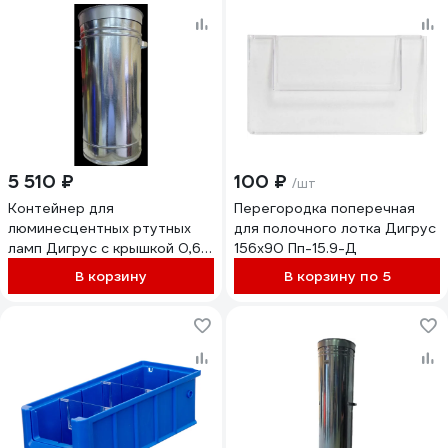
5 510 ₽
100 ₽
/шт
Контейнер для
Перегородка поперечная
люминесцентных ртутных
для полочного лотка Дигрус
ламп Дигрус с крышкой 0,65
156х90 Пп-15.9-Д
м ф 300 мм К-ЛРЛ-0,65/Д
В корзину
В корзину по 5