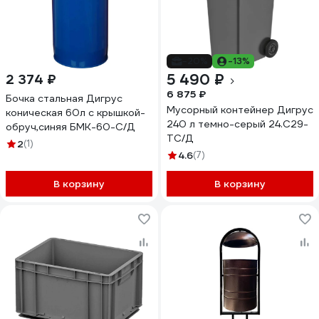
-20%
-13%
5 490 ₽
2 374 ₽
6 875 ₽
Бочка стальная Дигрус
Мусорный контейнер Дигрус
коническая 60л с крышкой-
240 л темно-серый 24.С29-
обруч,синяя БМК-60-С/Д
ТС/Д
2
(1)
4.6
(7)
В корзину
В корзину