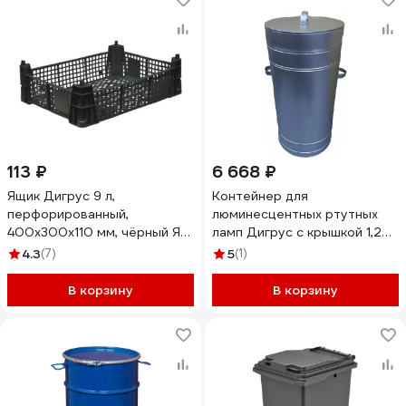
113 ₽
6 668 ₽
Ящик Дигрус 9 л,
Контейнер для
перфорированный,
люминесцентных ртутных
400x300x110 мм, чёрный Я/
ламп Дигрус с крышкой 1,25м
ПЕР-9-Ч/Д
ф 450 мм К-ЛРЛ-1,25/Д
4.3
(7)
5
(1)
В корзину
В корзину