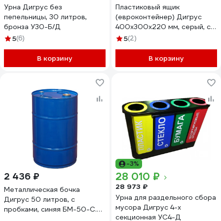
Урна Дигрус без
Пластиковый ящик
пепельницы, 30 литров,
(евроконтейнер) Дигрус
бронза У30-Б/Д
400х300х220 мм, серый, с
гладким дном EC4322-ЯС/Д
5
(6)
5
(2)
В корзину
В корзину
-3%
28 010 ₽
2 436 ₽
28 973 ₽
Металлическая бочка
Урна для раздельного сбора
Дигрус 50 литров, с
мусора Дигрус 4-х
пробками, синяя БМ-50-С.п/
секционная УС4-Д
Д