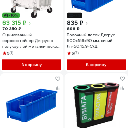
-10%
-7%
63 315 ₽
835 ₽
70 350 ₽
896 ₽
Оцинкованный
Полочный лоток Дигрус
евроконтейнер Дигрус с
500x156x90 мм, синий
полукруглой металлической
Лп-50.15.9-С/Д
крышкой 1.1 м3 К-01/Д
5
(1)
5
(7)
В корзину
В корзину