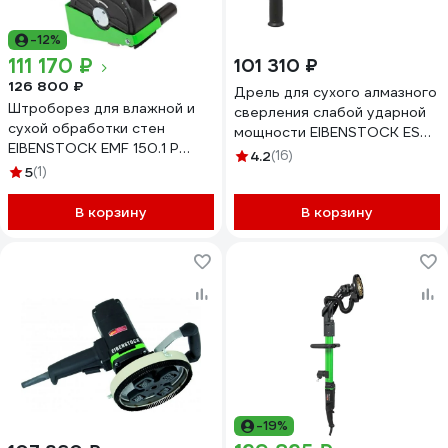
-12%
111 170 ₽
101 310 ₽
126 800 ₽
Дрель для сухого алмазного
Штроборез для влажной и
сверления слабой ударной
сухой обработки стен
мощности EIBENSTOCK ESD
EIBENSTOCK EMF 150.1 P
1801 03217000
4.2
(16)
0671P000
5
(1)
В корзину
В корзину
-19%