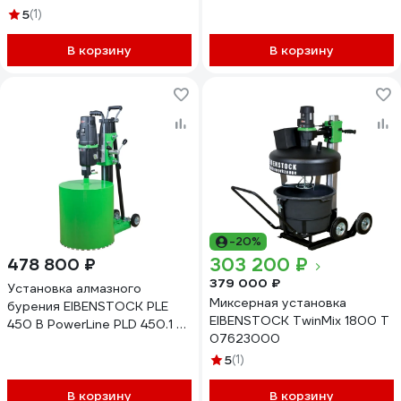
Diamond Core Drill
5
(1)
0343X000
В корзину
В корзину
-20%
303 200 ₽
478 800 ₽
379 000 ₽
Установка алмазного
Миксерная установка
бурения EIBENSTOCK PLE
EIBENSTOCK TwinMix 1800 T
450 B PowerLine PLD 450.1 B
07623000
+ PLB 450 0373B000
5
(1)
В корзину
В корзину