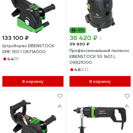
-9%
36 420 ₽
133 100 ₽
39 930 ₽
Штроборез EIBENSTOCK
Профессиональный пылесос
EMF 150.1 0671A000
EIBENSTOCK SS 1401 L
4.4
(9)
09921000
4.6
(22)
В корзину
В корзину