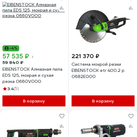
-4%
57 535 ₽
221 370 ₽
59 840 ₽
Система мокрой резки
EIBENSTOCK Алмазная пила
EIBENSTOCK etr 400.2 p
EDS 125, мокрая и сухая
0682E000
резка 0660V000
3.4
(5)
В корзину
В корзину