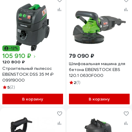
-12%
105 910 ₽
79 090 ₽
120 800 ₽
Шлифовальная машина для
Строительный пылесос
бетона EIBENSTOCK EBS
EIBENSTOCK DSS 35 M iP
120.1 0630F000
09919000
2
(1)
5
(2)
В корзину
В корзину