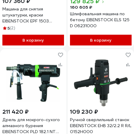
129 825 ₽
107 360 ₽
160 605 ₽
Машина для снятия
Шлифовальная машина по
штукатурки, краски
бетону EIBENSTOCK ELS 125
EIBENSTOCK EPF 1503
D 06231000
0651I000
5
(2)
В корзину
В корзину
211 420 ₽
109 230 ₽
Дрель для мокрого-сухого
Ручной сверлильный станок
алмазного бурения
EIBENSTOCK EHB 32/2.2 R R/L
EIBENSTOCK PLD 182.1 NT
0152H000