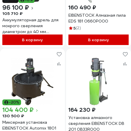
96 100 ₽
160 490 ₽
105 710 ₽
EIBENSTOCK Алмазная пила
Аккумуляторная дрель для
EDS 181 0660P000
мокрого сверления
5
(2)
диаметром до 40 мм
EIBENSTOCK END 40A
В корзину
В корзину
030A1000
-20%
104 400 ₽
164 230 ₽
130 500 ₽
Установка алмазного
Миксерная установка
сверления EIBENSTOCK DB
EIBENSTOCK Automix 1801
201 0B33R000