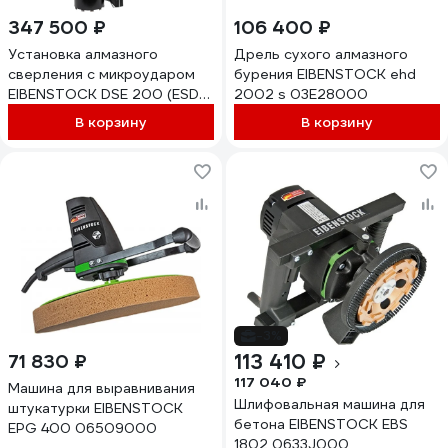
347 500 ₽
106 400 ₽
Установка алмазного
Дрель сухого алмазного
сверления с микроударом
бурения EIBENSTOCK ehd
EIBENSTOCK DSE 200 (ESD
2002 s 03E28000
200 + BST 250) 0352Y000
В корзину
В корзину
-3%
113 410 ₽
71 830 ₽
117 040 ₽
Машина для выравнивания
Шлифовальная машина для
штукатурки EIBENSTOCK
бетона EIBENSTOCK EBS
EPG 400 06509000
1802 0633J000