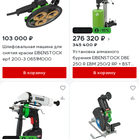
-20%
-16%
276 320 ₽
103 000 ₽
345 400 ₽
Шлифовальная машина для
Установка алмазного
снятия краски EIBENSTOCK
бурения EIBENSTOCK DBE
epf 200-3 0651M000
250 R EBM 250/2 RP + BST
250 0352I000
В корзину
В корзину
-9%
-6%