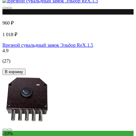
-6%
960 ₽
1 018 ₽
Врезной сувальдный замок Эльбор RеХ.1.5
4.9
(27)
В корзину
-10%