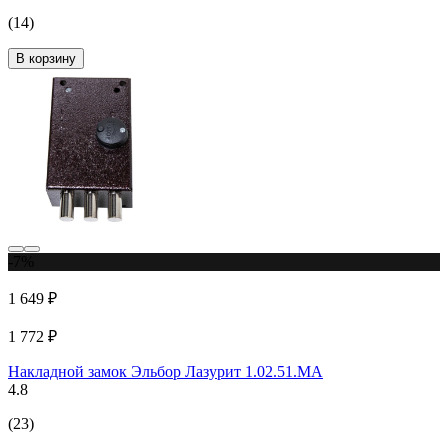
(14)
В корзину
-7%
1 649 ₽
1 772 ₽
Накладной замок Эльбор Лазурит 1.02.51.МА
4.8
(23)