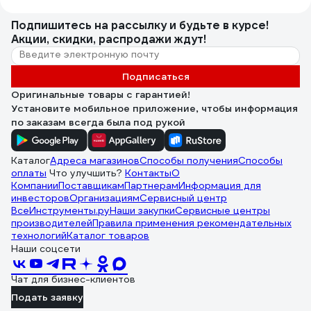
Подпишитесь
на рассылку
и будьте в курсе!
Акции, скидки, распродажи ждут!
Подписаться
Оригинальные товары с гарантией!
Установите мобильное приложение, чтобы информация
по заказам всегда была под рукой
Каталог
Адреса магазинов
Способы получения
Способы
оплаты
Что улучшить?
Контакты
О
Компании
Поставщикам
Партнерам
Информация для
инвесторов
Организациям
Сервисный центр
ВсеИнструменты.ру
Наши закупки
Сервисные центры
производителей
Правила применения рекомендательных
технологий
Каталог товаров
Наши соцсети
Чат для бизнес-клиентов
Подать заявку