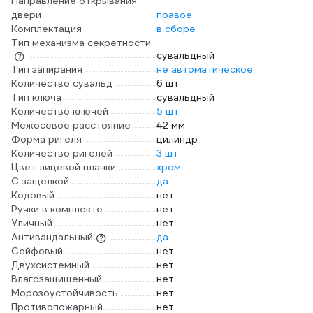
Направление открывания
двери
правое
Комплектация
в сборе
Тип механизма секретности
сувальдный
Тип запирания
не автоматическое
Количество сувальд
6 шт
Тип ключа
сувальдный
Количество ключей
5 шт
Межосевое расстояние
42 мм
Форма ригеля
цилиндр
Количество ригелей
3 шт
Цвет лицевой планки
хром
С защелкой
да
Кодовый
нет
Ручки в комплекте
нет
Уличный
нет
Антивандальный
да
Сейфовый
нет
Двухсистемный
нет
Влагозащищенный
нет
Морозоустойчивость
нет
Противопожарный
нет