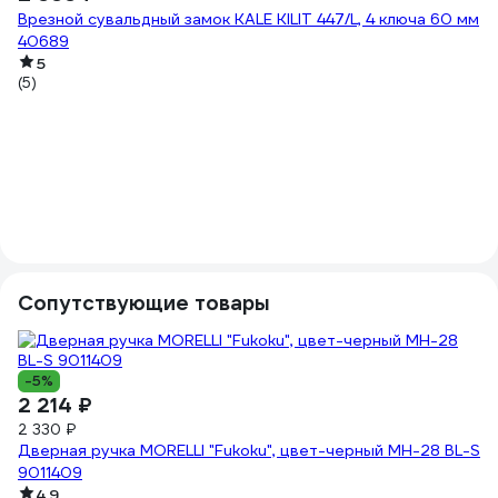
Врезной сувальдный замок KALE KILIT 447/L, 4 ключа 60 мм
40689
(1
5
(5)
Сопутствующие товары
-5%
2 214 ₽
2 330 ₽
Дверная ручка MORELLI "Fukoku", цвет-черный MH-28 BL-S
9011409
-
4.9