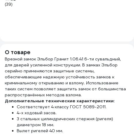
7
(39)
74
Ру
п
(1
О товаре
Врезной замок Эльбор Гранит 1.06.41 6-ти сувальдный,
для дверей усиленной конструкции. В замках Эльбор
серийно применяются защитные системы,
обеспечивающие надежную устойчивость замков к
криминальному открыванию и взлому. Использование
таких систем позволяет защитить замок от большинства
распространённых методов взлома.
Дополнительные технические характеристики:
Соответствует 4 классу ГОСТ 5089-2011.
4-х ходовый засов.
3 стальных цилиндрических стержня (ригеля)
диаметром 18 мм.
Вылет ригелей 40 мм.