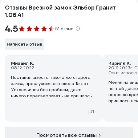
Отзывы Врезной замок Эльбор Гранит
1.06.41
4.5
51 отзыв
Написать отзыв
Михаил К.
Кирилл К.
08.12.2022
20.11.2023
г. 
Опыт использ
Поставил вместо такого же старого
Менял на ана
замка, прослужившего около 15 лет.
летней давно
Установился без проблем, даже
подошло кром
ничего пересверливать не пришлось.
пришлось не
посадочное п
1
двери).
Посмотреть все отзывы