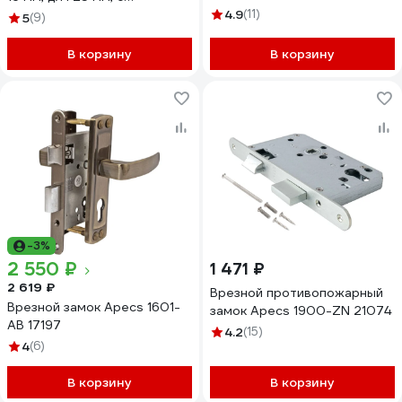
роликовой защелкой
4.9
(11)
5
(9)
DORF_92_16_25R
В корзину
В корзину
-3%
2 550 ₽
1 471 ₽
2 619 ₽
Врезной противопожарный
Врезной замок Apecs 1601-
замок Apecs 1900-ZN 21074
AB 17197
4.2
(15)
4
(6)
В корзину
В корзину