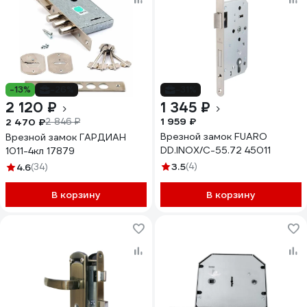
-13%
-26%
-31%
2 120 ₽
1 345 ₽
1 959 ₽
2 470 ₽
2 846 ₽
Врезной замок FUARO
Врезной замок ГАРДИАН
DD.INOX/C-55.72 45011
1011-4кл 17879
3.5
(4)
4.6
(34)
В корзину
В корзину