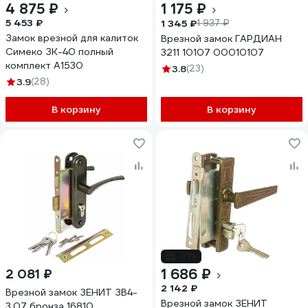
4 875 ₽
1 175 ₽
5 453 ₽
1 345 ₽
1 937 ₽
Замок врезной для калиток
Врезной замок ГАРДИАН
Симеко ЗК-40 полный
3211 10107 00010107
комплект А1530
3.8
(23)
3.9
(28)
В корзину
В корзину
-21%
1 686 ₽
2 081 ₽
2 142 ₽
Врезной замок ЗЕНИТ ЗВ4-
Врезной замок ЗЕНИТ
3.07 бронза 16810