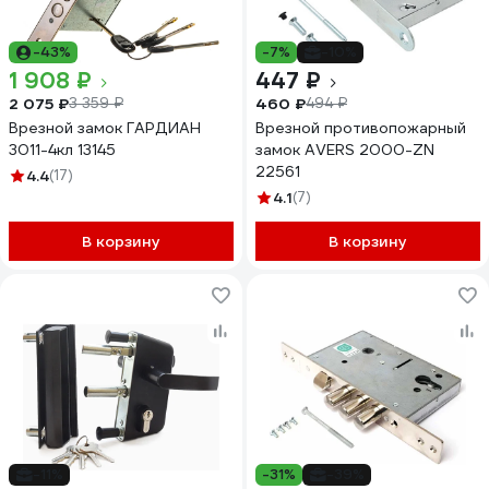
-43%
-7%
-10%
1 908 ₽
447 ₽
2 075 ₽
460 ₽
3 359 ₽
494 ₽
Врезной замок ГАРДИАН
Врезной противопожарный
3011-4кл 13145
замок AVERS 2000-ZN
22561
4.4
(17)
4.1
(7)
В корзину
В корзину
-11%
-31%
-39%