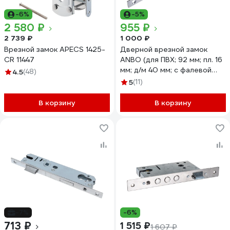
-6%
-5%
2 580 ₽
955 ₽
2 739 ₽
1 000 ₽
Врезной замок APECS 1425-
Дверной врезной замок
CR 11447
ANBO (для ПВХ; 92 мм; пл. 16
мм; д/м 40 мм; с фалевой
4.5
(48)
защёлкой) l4387 ANBO114940
5
(11)
В корзину
В корзину
-7%
-6%
713 ₽
1 515 ₽
1 607 ₽