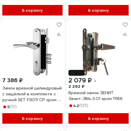
В корзину
В корзину
-9%
2 079 ₽
7 386 ₽
2 292 ₽
Замок врезной цилиндровый
Врезной замок ЗЕНИТ
с защёлкой в комплекте с
Зенит-ЗВ4-3.01 хром 11166
ручкой SET F9011 CP хром 5
кл. Fuaro 30637
4.2
(125)
5
(10)
В корзину
В корзину