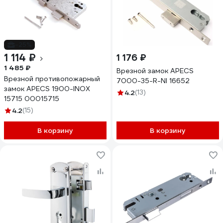
-25%
1 114 ₽
1 176 ₽
1 485 ₽
Врезной замок APECS
Врезной противопожарный
7000-35-R-NI 16652
замок APECS 1900-INOX
4.2
(13)
15715 00015715
4.2
(15)
В корзину
В корзину