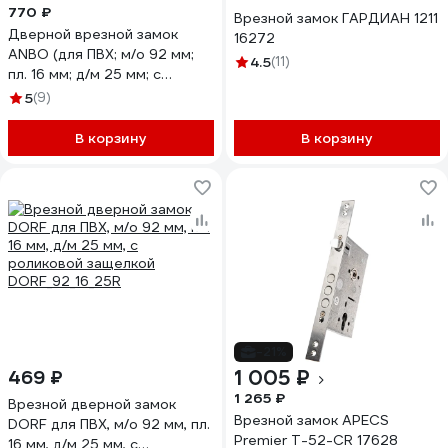
770 ₽
Врезной замок ГАРДИАН 1211
Дверной врезной замок
16272
ANBO (для ПВХ; м/о 92 мм;
4.5
(11)
пл. 16 мм; д/м 25 мм; с
фалевой защелкой) l4383
5
(9)
ANBO114925
В корзину
В корзину
-21%
1 005 ₽
469 ₽
1 265 ₽
Врезной дверной замок
Врезной замок APECS
DORF для ПВХ, м/о 92 мм, пл.
Premier T-52-CR 17628
16 мм, д/м 25 мм, с