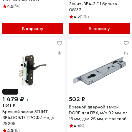
Зенит-ЗВ4-3.01 бронза
4.5
(64)
06137
4.2
(125)
В корзину
В корзину
-2%
1 479 ₽
502 ₽
1 511 ₽
Врезной дверной замок
Врезной замок ЗЕНИТ
DORF для ПВХ, м/о 92 мм, пл.
ЗВ4.009/17 ПРОФИ медь
16 мм, д/м 25 мм, с фалевой
29269
защелкой DORF_92_16_25F
4.1
(8)
4.3
(16)