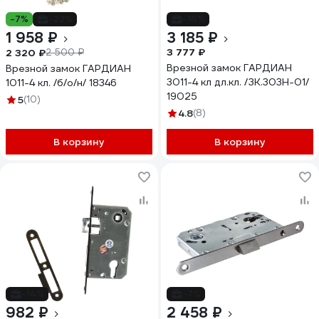
-7%
-22%
-16%
1 958 ₽
3 185 ₽
3 777 ₽
2 320 ₽
2 500 ₽
Врезной замок ГАРДИАН
Врезной замок ГАРДИАН
3011-4 кл дл.кл. /ЗК.303Н-01/
1011-4 кл. /б/о/н/ 18346
19025
5
(10)
4.8
(8)
В корзину
В корзину
-14%
-7%
982 ₽
2 458 ₽