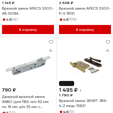
1 145 ₽
2 638 ₽
Врезной замок APECS 5300-
Врезной замок APECS 5300-
AB 12084
P-S 18131
4.8
(42)
4.8
(108)
В корзину
В корзину
-16%
1 495 ₽
790 ₽
1 790 ₽
Дверной врезной замок
Врезной замок ЗЕНИТ ЗВ9-
ANBO (для ПВХ; м/о 92 мм;
4-2 медь 15821
пл. 16 мм; д/м 35 мм; с
фалевой защёлкой)
4.6
(10)
5
(20)