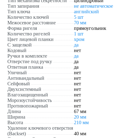
Тип механизма секретности
цилиндровый
Тип запирания
не автоматическое
Тип ключа
английский
Количество ключей
5 шт
Межосевое расстояние
70 мм
Форма ригеля
прямоугольник
Количество ригелей
1 шт
Цвет лицевой планки
хром
С защелкой
да
Кодовый
нет
Ручки в комплекте
да
Отверстие под ручку
да
Ответная планка
да
Уличный
нет
Антивандальный
нет
Сейфовый
нет
Двухсистемный
нет
Влагозащищенный
нет
Морозоустойчивость
нет
Противопожарный
нет
Длина
67 мм
Ширина
20 мм
Высота
210 мм
Удаление ключевого отверстия
(Backset)
40 мм