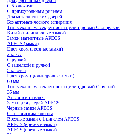
Для деревянных дверей
С 5 ключами
С прямоугольным ригелем
Для металлических дверей
Без автоматического запирания
Тип механизма секретности цилиндровый С защелкой
Китай (цилиндровые замки)
Замки магнитные APECS
APECS (замки)
Цвет хром (врезные замки)
2 класс
С ручкой
С защелкой и ручкой
5 ключей
Цвет хром (цилиндровые замки)
60 мм
Тип механизма секретности цилиндровый С ручкой
35 мм
Английский ключ
Замки для дверей APECS
Черные замки APECS
С английским ключом
Врезные замки с 1 ригелем APECS
APECS (врезные замки)
APECS (врезные замки)