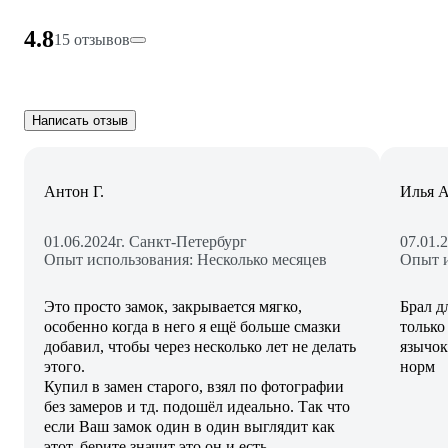
4.8
15 отзывов
Написать отзыв
Антон Г.
Илья А
01.06.2024
г. Санкт-Петербург
07.01.
Опыт использования: Несколько месяцев
Опыт и
Это просто замок, закрывается мягко,
Брал д
особенно когда в него я ещё больше смазки
только
добавил, чтобы через несколько лет не делать
язычок
этого.
норм
Купил в замен старого, взял по фотографии
без замеров и тд. подошёл идеально. Так что
если Ваш замок один в один выглядит как
этот, берите значит это он и есть