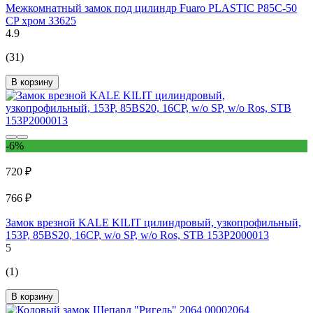
Межкомнатный замок под цилиндр Fuaro PLASTIC P85C-50
CP хром 33625
4.9
(31)
В корзину
-6%
720 ₽
766 ₽
Замок врезной KALE KILIT цилиндровый, узкопрофильный,
153Р, 85BS20, 16CP, w/o SP, w/o Ros, STB 153P2000013
5
(1)
В корзину