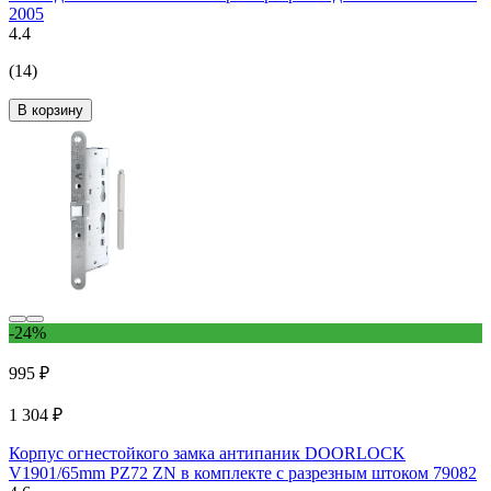
2005
4.4
(14)
В корзину
-24%
995 ₽
1 304 ₽
Корпус огнестойкого замка антипаник DOORLOCK
V1901/65mm PZ72 ZN в комплекте с разрезным штоком 79082