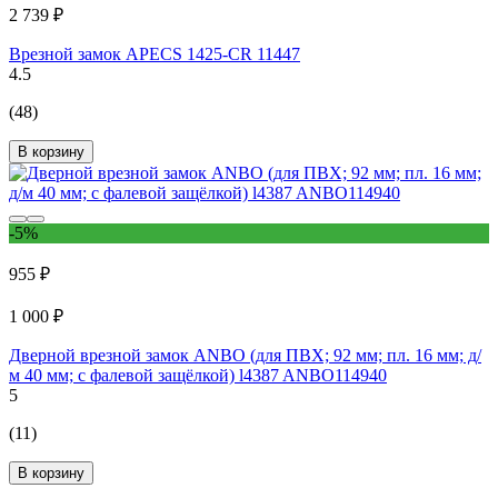
2 739 ₽
Врезной замок APECS 1425-CR 11447
4.5
(48)
В корзину
-5%
955 ₽
1 000 ₽
Дверной врезной замок ANBO (для ПВХ; 92 мм; пл. 16 мм; д/
м 40 мм; с фалевой защёлкой) l4387 ANBO114940
5
(11)
В корзину