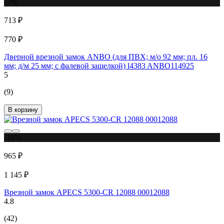
-7%
713 ₽
770 ₽
Дверной врезной замок ANBO (для ПВХ; м/о 92 мм; пл. 16
мм; д/м 25 мм; с фалевой защелкой) l4383 ANBO114925
5
(9)
В корзину
-16%
965 ₽
1 145 ₽
Врезной замок APECS 5300-CR 12088 00012088
4.8
(42)