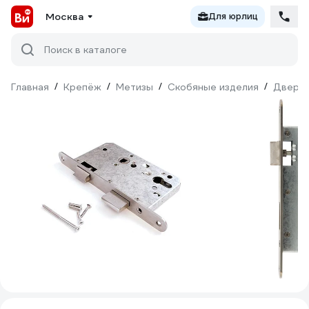
Москва
Для юрлиц
Поиск в каталоге
Главная
/
Крепёж
/
Метизы
/
Скобяные изделия
/
Дверна