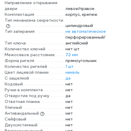
Направление открывания
двери
левое/правое
Комплектация
корпус, крепеж
Тип механизма секретности
цилиндровый
Тип запирания
не автоматическое
перфорированный/
Тип ключа
английский
Количество ключей
нет шт
Межосевое расстояние
72 мм
Форма ригеля
прямоугольник
Количество ригелей
1 шт
Цвет лицевой планки
никель
С защелкой
да
Кодовый
нет
Ручки в комплекте
нет
Отверстие под ручку
да
Ответная планка
нет
Уличный
нет
Антивандальный
нет
Сейфовый
нет
Двухсистемный
нет
Влагозащищенный
нет