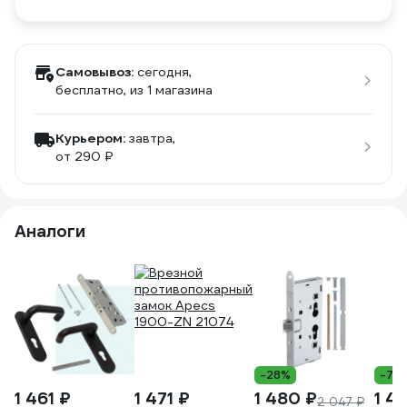
Самовывоз:
сегодня,
бесплатно
, из 1 магазина
Курьером:
завтра,
от 290 ₽
Аналоги
-28%
-7%
1 461 ₽
1 471 ₽
1 480 ₽
1 4
2 047 ₽