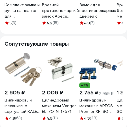
Комплект замка и
Врезной
Замок для
Врез
ручки на планке
противопожарный
противопожарных
без 
для
замок Apecs
дверей с
мета
противопожарных
1900-ZN 21074
раздельным
двер
5
(3)
4.2
(15)
4.9
(7)
4.
дверей ELEMENTIS
квадратом Fuaro
ЗВ1-
ELM172MP
FL-0433 ANTI-
(лев
PANIC 28745
авто
Сопутствующие товары
без 
-7%
2 605 ₽
2 006 ₽
2 755 ₽
1 3
2 959 ₽
Цилиндровый
Цилиндровый
Цилиндровый
Цили
механизм с
механизм Vanger
механизм APECS
меха
вертушкой KALE
EL-70-NI 17571
Premier XR-80-
SC-6
KILIT 164 SM/80
C15-NI 19801
ZN 3
4.9
(63)
4.5
(11)
4.3
(28)
5
(
(35+10+35) мм,
000