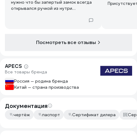
нужно что бы запертый замок всегда
Присутствует
открывался ручкой из нутри
смазки внутр
помещения, ищите замок с функцией
антипаника. Но тогда цена будет
подороже. В общем если нужен
качественный но недорогой замок
рекомендую. Если есть доп пожелания
Посмотреть все отзывы
по функциям уточняйте у
консультантов в магазине.
APECS
Все товары бренда
Россия — родина бренда
Китай — страна производства
Документация
чертёж
паспорт
Сертификат дилера
Сер