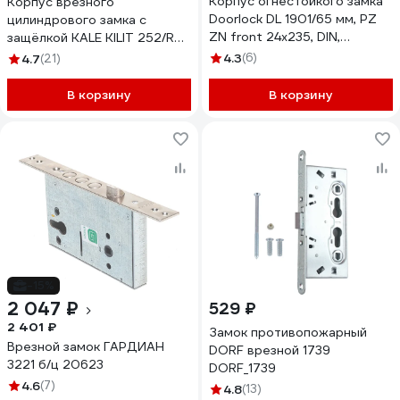
Корпус огнестойкого замка
Корпус врезного
Doorlock DL 1901/65 мм, PZ
цилиндрового замка с
ZN front 24x235, DIN,
защёлкой KALE KILIT 252/R
антипаника, симметричный
w/b 1121
4.3
(6)
4.7
(21)
75400
В корзину
В корзину
-15%
2 047 ₽
529 ₽
2 401 ₽
Замок противопожарный
Врезной замок ГАРДИАН
DORF врезной 1739
3221 б/ц 20623
DORF_1739
4.6
(7)
4.8
(13)