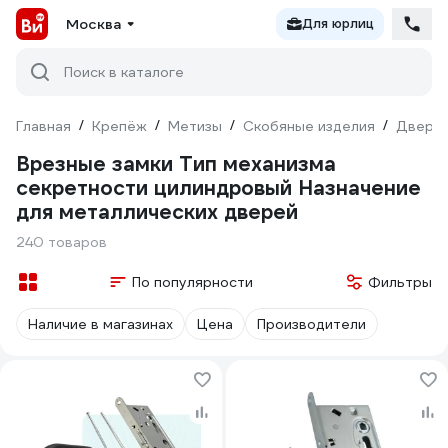
Москва
Для юрлиц
Поиск в каталоге
Главная
/
Крепёж
/
Метизы
/
Скобяные изделия
/
Дверна
Врезные замки Тип механизма
секретности цилиндровый Назначение
для металлических дверей
240 товаров
По популярности
Фильтры
Наличие в магазинах
Цена
Производители