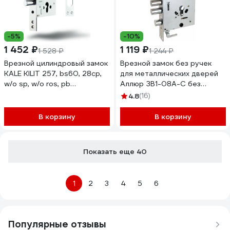
-5%
-10%
1 452 ₽
1 119 ₽
1 528 ₽
1 244 ₽
Врезной цилиндровый замок
Врезной замок без ручек
KALE KILIT 257, bs60, 28cp,
для металлических дверей
w/o sp, w/o ros, pb
Аллюр ЗВ1-08А-С без
25700000078
цилиндрового механизма
4.8
(16)
1558
В корзину
В корзину
Показать еще 40
1
2
3
4
5
6
Популярные отзывы