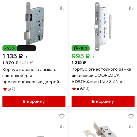
-45%
-55%
-18%
1 135 ₽
995 ₽
1 215 ₽
1 379 ₽
2 517 ₽
Корпус огнестойкого замка
Корпус врезного замка с
антипаник DOORLOCK
защелкой для
V1901/65mm PZ72 ZN в
противопожарных дверей
комплекте с разрезным
Fuaro FL-0434 28747
4.6
(13)
5
(7)
штоком 79082
В корзину
В корзину