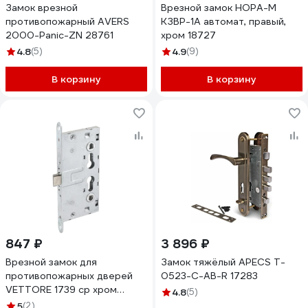
Замок врезной
Врезной замок НОРА-М
противопожарный AVERS
КЗВР-1А автомат, правый,
2000-Panic-ZN 28761
хром 18727
4.8
(5)
4.9
(9)
В корзину
В корзину
847 ₽
3 896 ₽
Врезной замок для
Замок тяжёлый APECS T-
противопожарных дверей
0523-C-AB-R 17283
VETTORE 1739 cp хром
4.8
(5)
20541
5
(2)