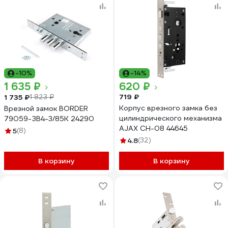
-10%
-14%
1 635 ₽
620 ₽
719 ₽
1 735 ₽
1 823 ₽
Корпус врезного замка без
Врезной замок BORDER
цилиндрического механизма
79059-ЗВ4-3/85К 24290
AJAX CH-08 44645
5
(8)
4.8
(32)
В корзину
В корзину