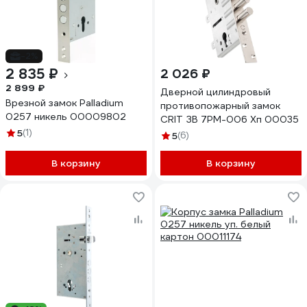
-2%
2 835 ₽
2 026 ₽
2 899 ₽
Дверной цилиндровый
Врезной замок Palladium
противопожарный замок
0257 никель 00009802
CRIT ЗВ 7РМ-006 Хп 00035
5
(1)
5
(6)
В корзину
В корзину