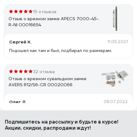
15 отзывов
Отзыв о врезном замке APECS 7000-45-
R-NI 00016654
Сергей К.
11.05.2021
Подошел как там и был, подбирал по размерам.
32 отзыва
Отзыв о врезном сувальдном замке
AVERS R12/S6-CR 00020066
Олег Л.
06.07.2022
Недорогой, простой, небольшой замок, подходит для
замены замков САМ аналогичного типоразмера
Подпишитесь
на рассылку
и будьте в курсе!
Акции, скидки, распродажи ждут!