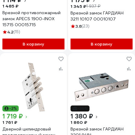
1 114 ₽
1 175 ₽
1 485 ₽
1 345 ₽
1 937 ₽
Врезной противопожарный
Врезной замок ГАРДИАН
замок APECS 1900-INOX
3211 10107 00010107
15715 00015715
3.8
(23)
4.2
(15)
В корзину
В корзину
-2%
-26%
1 719 ₽
1 380 ₽
1 761 ₽
1 860 ₽
Дверной цилиндровый
Врезной замок ГАРДИАН