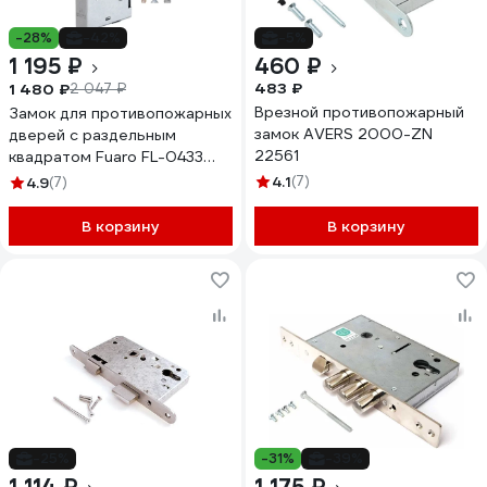
-28%
-42%
-5%
1 195 ₽
460 ₽
483 ₽
1 480 ₽
2 047 ₽
Врезной противопожарный
Замок для противопожарных
замок AVERS 2000-ZN
дверей с раздельным
22561
квадратом Fuaro FL-0433
ANTI-PANIC 28745
4.1
(7)
4.9
(7)
В корзину
В корзину
-25%
-31%
-39%