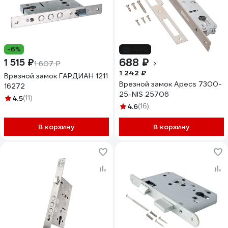
-6%
-45%
688 ₽
1 515 ₽
1 607 ₽
1 242 ₽
Врезной замок ГАРДИАН 1211
Врезной замок Apecs 7300-
16272
25-NIS 25706
4.5
(11)
4.6
(16)
В корзину
В корзину