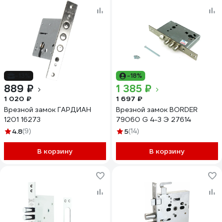
-13%
-18%
889 ₽
1 385 ₽
1 020 ₽
1 697 ₽
Врезной замок ГАРДИАН
Врезной замок BORDER
1201 16273
79060 G 4-3 Э 27614
4.8
(9)
5
(14)
В корзину
В корзину