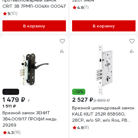
противопожарный замок
3201 9484
CRIT ЗВ 7РМП-004Хп 00047
4.9
(7)
5
(10)
В корзину
В корзину
-2%
-12%
1 479 ₽
2 527 ₽
2 869 ₽
1 511 ₽
Врезной цилиндровый замок
Врезной замок ЗЕНИТ
KALE KILIT 252R 85BS60,
ЗВ4.009/17 ПРОФИ медь
28CP, w/o SP, w/o Ros, PB
29269
252R0000078
4.9
(8)
4.3
(16)