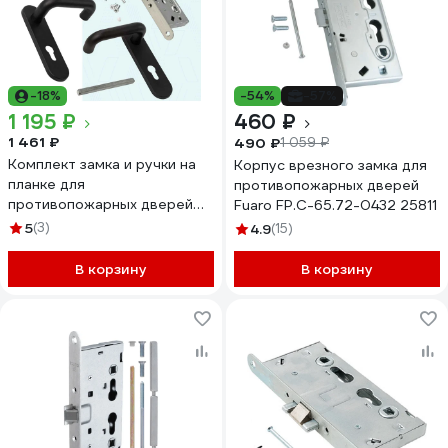
-18%
-54%
-57%
1 195 ₽
460 ₽
1 461 ₽
490 ₽
1 059 ₽
Комплект замка и ручки на
Корпус врезного замка для
планке для
противопожарных дверей
противопожарных дверей
Fuaro FP.C-65.72-0432 25811
ELEMENTIS ELM172MP
5
(3)
4.9
(15)
В корзину
В корзину