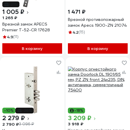
-21%
1 005 ₽
1 471 ₽
1 265 ₽
Врезной противопожарный
Врезной замок APECS
замок Apecs 1900-ZN 21074
Premier T-52-CR 17628
4.2
(15)
4.9
(11)
В корзину
В корзину
-10%
-26%
-18%
2 279 ₽
3 209 ₽
3 918 ₽
2 790 ₽
3 096 ₽