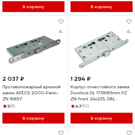
В корзину
В корзину
2 037 ₽
1 294 ₽
Противопожарный врезной
Корпус огнестойкого замка
замок APECS 2000-Panic-
Doorlock DL 1739/65mm PZ
ZN 16897
ZN front 24x235, DIN,
симметричный 75401
5
(6)
4.7
(10)
В корзину
В корзину