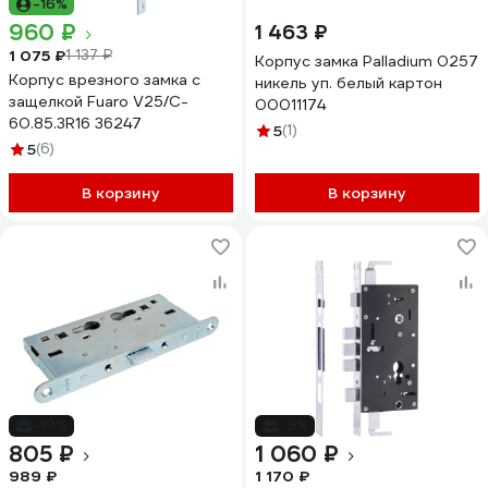
-16%
960 ₽
1 463 ₽
1 075 ₽
1 137 ₽
Корпус замка Palladium 0257
Корпус врезного замка c
никель уп. белый картон
защелкой Fuaro V25/C-
00011174
60.85.3R16 36247
5
(1)
5
(6)
В корзину
В корзину
-19%
-9%
805 ₽
1 060 ₽
989 ₽
1 170 ₽