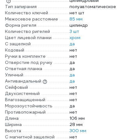
цилиндровый
Тип запирания
полуавтоматическое
Количество ключей
нет шт
Межосевое расстояние
85 мм
Форма ригеля
цилиндр
Количество ригелей
3 шт
Цвет лицевой планки
хром
С защелкой
да
Кодовый
нет
Ручки в комплекте
нет
Отверстие под ручку
да
Ответная планка
да
Уличный
да
Антивандальный
да
Сейфовый
нет
Двухсистемный
нет
Влагозащищенный
нет
Морозоустойчивость
да
Противопожарный
нет
Длина
106 мм
Ширина
28 мм
Высота
300 мм
С магнитной защелкой
нет