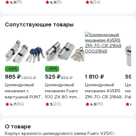
4.9
(11)
4.9
(9)
5
(24)
Сопутствующие товары
-45%
-39%
885 ₽
525 ₽
1 810 ₽
596
1 600 ₽
859 ₽
Цилиндровый
Цилиндровый
Цилиндровый
Цили
механизм с
механизм Fuaro
механизм AVERS
меха
вертушкой PUNTO
100 ZA 80 mm
ZM-70-CR 21649
Pall
Z402/70 mm
/35+10+35/ CP
00021649
BK C
4.7
(84)
5
(20)
4.9
(18)
4.
30+10+30 CP
хром 5 кл. 22289
СТ-
хром 5 кл. 35267
О товаре
Корпус врезного цилиндрового замка Fuaro V25/C-