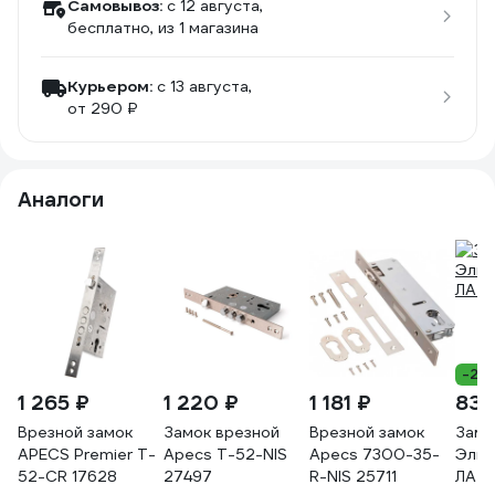
Самовывоз:
c 12 августа,
бесплатно
, из 1 магазина
Курьером:
c 13 августа,
от 290 ₽
Аналоги
-20
1 265 ₽
1 220 ₽
1 181 ₽
839
Врезной замок
Замок врезной
Врезной замок
Замо
APECS Premier T-
Apecs T-52-NIS
Apecs 7300-35-
Эльбо
52-CR 17628
27497
R-NIS 25711
ЛАЗУ