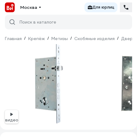
Москва
Для юрлиц
Поиск в каталоге
Главная
/
Крепёж
/
Метизы
/
Скобяные изделия
/
Дверна
видео