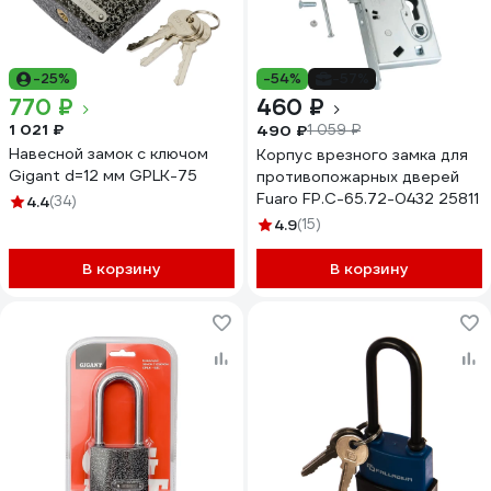
-25%
-54%
-57%
770 ₽
460 ₽
1 021 ₽
490 ₽
1 059 ₽
Навесной замок с ключом
Корпус врезного замка для
Gigant d=12 мм GPLK-75
противопожарных дверей
Fuaro FP.C-65.72-0432 25811
4.4
(34)
4.9
(15)
В корзину
В корзину