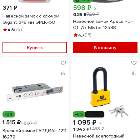
598 ₽
371 ₽
629 ₽
720 ₽
Навесной замок с ключом
Навесной замок Apecs PD-
Gigant d=8 мм GPLK-50
01-75-Blister 12588
4.3
(75)
4.7
(16)
Купить
В корзину
-6%
-8%
-25%
1 095 ₽
1 515 ₽
1 607 ₽
1 345 ₽
1 458 ₽
Врезной замок ГАРДИАН 1211
Навесной всепогодный
16272