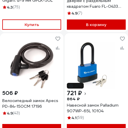
Gigant d=9 мм GPLK-50L
дверей с раздельным
квадратом Fuaro FL-0433
4.3
(75)
ANTI-PANIC 28745
4.9
(7)
Купить
В корзину
-17%
721 ₽
506 ₽
864 ₽
Велосипедный замок Apecs
Навесной замок Palladium
PD-84-150CM 17196
907WP-65L 10104
4.9
(43)
4.1
(59)