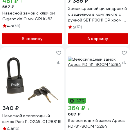
481 ₽
7 386 ₽
567 ₽
Замок врезной цилиндровый
Навесной замок с ключом
с защёлкой в комплекте с
Gigant d=10 мм GPLK-63
ручкой SET F9011 CP хром 5
4.3
(75)
кл. Fuaro 30637
5
(10)
В корзину
В корзину
-47%
364 ₽
340 ₽
687 ₽
Навесной всепогодный
Велосипедный замок Apecs
замок Park P-0245-01 288115
PD-81-80CM 15284
4.4
(16)