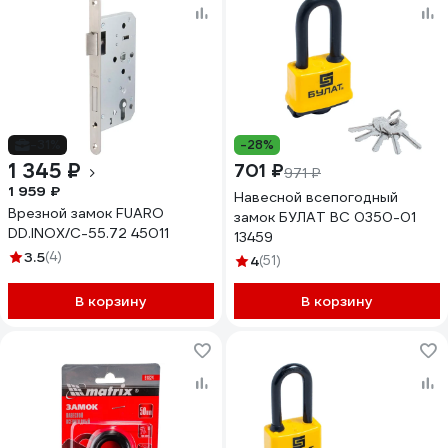
-31%
-28%
1 345 ₽
701 ₽
971 ₽
1 959 ₽
Навесной всепогодный
Врезной замок FUARO
замок БУЛАТ ВС 0350-01
DD.INOX/C-55.72 45011
13459
3.5
(4)
4
(51)
В корзину
В корзину