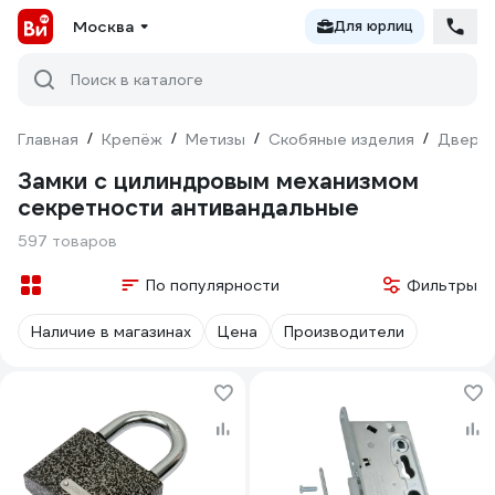
Москва
Для юрлиц
Поиск в каталоге
Главная
/
Крепёж
/
Метизы
/
Скобяные изделия
/
Дверна
Замки с цилиндровым механизмом
секретности антивандальные
597 товаров
По популярности
Фильтры
Наличие в магазинах
Цена
Производители