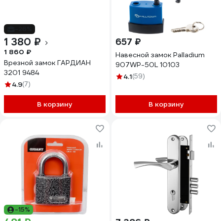
-26%
1 380 ₽
657 ₽
1 860 ₽
Навесной замок Palladium
Врезной замок ГАРДИАН
907WP-50L 10103
3201 9484
4.1
(59)
4.9
(7)
В корзину
В корзину
-15%