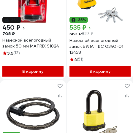
-36%
-35%
450 ₽
535 ₽
705 ₽
563 ₽
827 ₽
Навесной всепогодный
Навесной всепогодный
замок 50 мм MATRIX 91824
замок БУЛАТ ВС 0340-01
13458
3.5
(13)
4
(51)
В корзину
В корзину