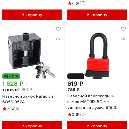
4.5
(27)
В корзину
В корзину
-25%
-21%
1 628 ₽
619 ₽
785 ₽
1 805 ₽
2 180 ₽
Навесной всепогодный
Навесной замок Palladium
замок MATRIX 50 мм
605S 9524
удлиненная дужка 91826
3.6
(14)
3.6
(22)
В корзину
В корзину