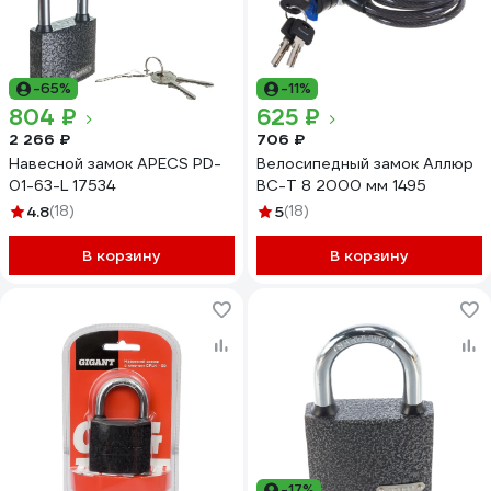
-65%
-11%
804 ₽
625 ₽
2 266 ₽
706 ₽
Навесной замок APECS PD-
Велосипедный замок Аллюр
01-63-L 17534
ВС-Т 8 2000 мм 1495
4.8
(18)
5
(18)
В корзину
В корзину
-17%