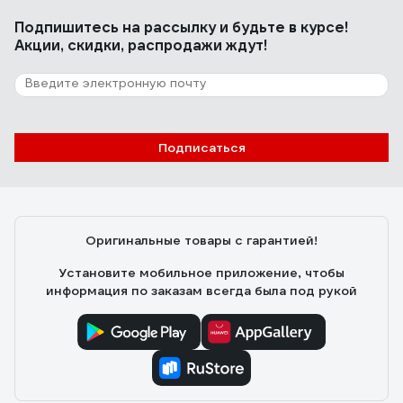
Сергей Я.
20.02.2025
Подпишитесь
на рассылку
и будьте в курсе!
Сделан в России .Служил верой и правдой с 2014 года
Акции, скидки, распродажи ждут!
, до момента попытки проникновения в капитальные
гаражи в марте 2023 года , было вскрыто пять
гаражей , мой (шестой ) не поддался грабителям.
15 отзывов
Подписаться
Отзыв о врезном замке APECS 7000-45-
R-NI 00016654
Сергей К.
11.05.2021
Оригинальные товары с гарантией!
Подошел как там и был, подбирал по размерам.
Установите мобильное приложение, чтобы
информация по заказам всегда была под рукой