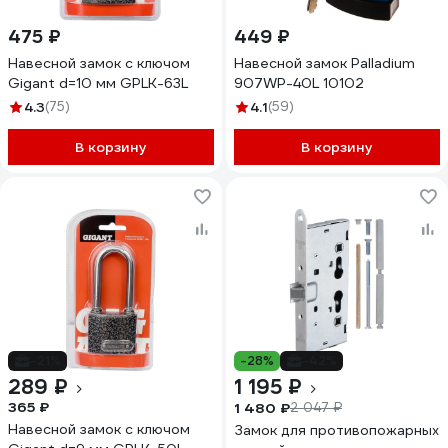
475 ₽
449 ₽
Навесной замок с ключом
Навесной замок Palladium
Gigant d=10 мм GPLK-63L
907WP-40L 10102
4.3
(75)
4.1
(59)
В корзину
В корзину
-21%
-28%
-42%
289 ₽
1 195 ₽
365 ₽
1 480 ₽
2 047 ₽
Навесной замок с ключом
Замок для противопожарных