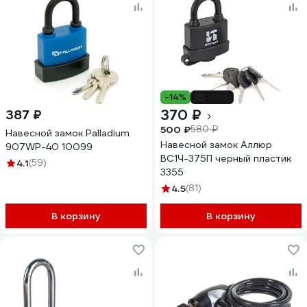
-14%
-36%
370 ₽
387 ₽
500 ₽
580 ₽
Навесной замок Palladium
Навесной замок Аллюр
907WP-40 10099
ВС1Ч-375П черный пластик
4.1
(59)
3355
4.5
(81)
В корзину
В корзину