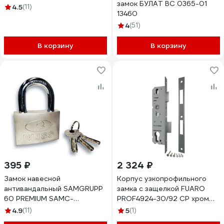
замок БУЛАТ ВС 0365-01
4.5
(11)
13460
4
(51)
В корзину
В корзину
395 ₽
2 324 ₽
Замок навесной
Корпус узкопрофильного
антивандальный SAMGRUPP
замка с защелкой FUARO
60 PREMIUM SAMC-
PROF4924-30/92 CP хром
023107060
26427
4.9
(11)
5
(1)