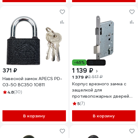
-45%
-55%
1 139 ₽
371 ₽
1 379 ₽
2 517 ₽
Навесной замок APECS PD-
Корпус врезного замка с
03-50 ВС350 10811
защелкой для
4.8
(30)
противопожарных дверей
Fuaro FL-0434 28747
5
(7)
В корзину
В корзину