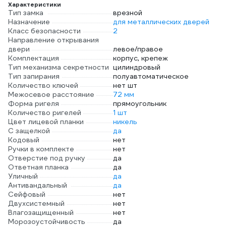
Характеристики
Тип замка
врезной
Назначение
для металлических дверей
Класс безопасности
2
Направление открывания
двери
левое/правое
Комплектация
корпус, крепеж
Тип механизма секретности
цилиндровый
Тип запирания
полуавтоматическое
Количество ключей
нет шт
Межосевое расстояние
72 мм
Форма ригеля
прямоугольник
Количество ригелей
1 шт
Цвет лицевой планки
никель
С защелкой
да
Кодовый
нет
Ручки в комплекте
нет
Отверстие под ручку
да
Ответная планка
да
Уличный
да
Антивандальный
да
Сейфовый
нет
Двухсистемный
нет
Влагозащищенный
нет
Морозоустойчивость
да