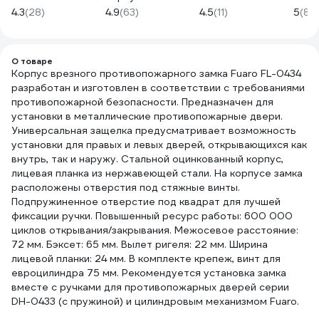
C15-NI 19801
KILIT 164 SM/80
ZN 3
4.3
(28)
4.9
(63)
4.5
(11)
5
(8)
(35+10+35) мм,
000
никель, 5 кл.
25575
О товаре
Корпус врезного противопожарного замка Fuaro FL-0434
разработан и изготовлен в соответствии с требованиями
противопожарной безопасности. Предназначен для
установки в металлические противопожарные двери.
Универсальная защелка предусматривает возможность
установки для правых и левых дверей, открывающихся как
внутрь, так и наружу. Стальной оцинкованный корпус,
лицевая планка из нержавеющей стали. На корпусе замка
расположены отверстия под стяжные винты.
Подпружиненное отверстие под квадрат для лучшей
фиксации ручки. Повышенный ресурс работы: 600 000
циклов открывания/закрывания. Межосевое расстояние:
72 мм. Бэксет: 65 мм. Вылет ригеля: 22 мм. Ширина
лицевой планки: 24 мм. В комплекте крепеж, винт для
евроцилиндра 75 мм. Рекомендуется установка замка
вместе с ручками для противопожарных дверей серии
DH-0433 (с пружиной) и цилиндровым механизмом Fuaro.