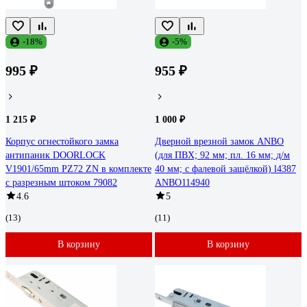
-18%
-5%
995 ₽
955 ₽
1 215 ₽
1 000 ₽
Корпус огнестойкого замка
Дверной врезной замок ANBO
антипаник DOORLOCK
(для ПВХ; 92 мм; пл. 16 мм; д/м
V1901/65mm PZ72 ZN в комплекте
40 мм; с фалевой защёлкой) l4387
с разрезным штоком 79082
ANBO114940
4.6
5
(13)
(11)
В корзину
В корзину