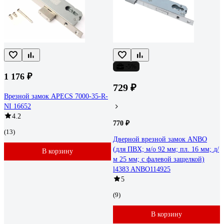
-5%
1 176 ₽
729 ₽
Врезной замок APECS 7000-35-R-
NI 16652
4.2
770 ₽
(13)
Дверной врезной замок ANBO
(для ПВХ; м/о 92 мм; пл. 16 мм; д/
В корзину
м 25 мм; с фалевой защелкой)
l4383 ANBO114925
5
(9)
В корзину