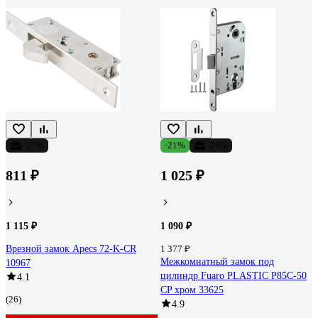
-27%
-21%
-26%
811 ₽
1 025 ₽
1 115 ₽
1 090 ₽
Врезной замок Apecs 72-K-CR
1 377 ₽
Межкомнатный замок под
10967
цилиндр Fuaro PLASTIC P85C-50
4.1
CP хром 33625
(26)
4.9