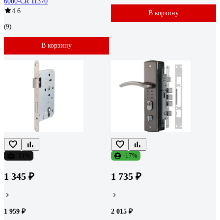
6000-CR 11370
4.6
В корзину
(9)
В корзину
-31%
-17%
1 345 ₽
1 735 ₽
1 959 ₽
2 015 ₽