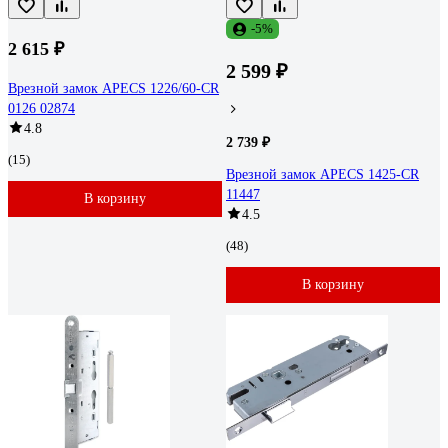
-5%
2 615 ₽
2 599 ₽
Врезной замок APECS 1226/60-CR
0126 02874
4.8
2 739 ₽
(15)
Врезной замок APECS 1425-CR
11447
В корзину
4.5
(48)
В корзину