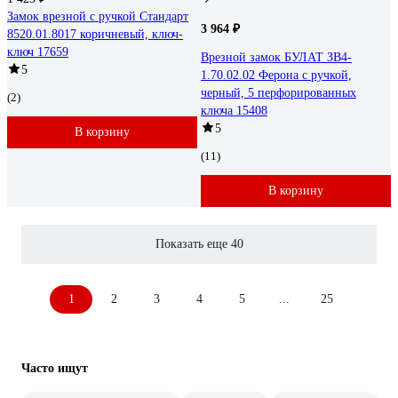
Замок врезной с ручкой Стандарт
3 964 ₽
8520.01.8017 коричневый, ключ-
ключ 17659
Врезной замок БУЛАТ ЗВ4-
5
1.70.02.02 Ферона с ручкой,
черный, 5 перфорированных
(2)
ключа 15408
5
В корзину
(11)
В корзину
Показать еще 40
1
2
3
4
5
...
25
Часто ищут