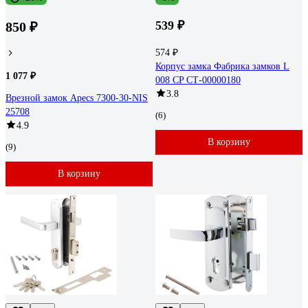
539 ₽
850 ₽
574 ₽
Корпус замка Фабрика замков L
1 077 ₽
008 CP СТ-00000180
3.8
Врезной замок Apecs 7300-30-NIS
25708
(6)
4.9
В корзину
(9)
В корзину