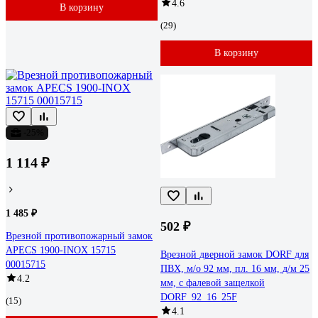
4.6
В корзину
(29)
В корзину
-25%
1 114 ₽
1 485 ₽
502 ₽
Врезной противопожарный замок
APECS 1900-INOX 15715
Врезной дверной замок DORF для
00015715
ПВХ, м/о 92 мм, пл. 16 мм, д/м 25
4.2
мм, с фалевой защелкой
DORF_92_16_25F
(15)
4.1