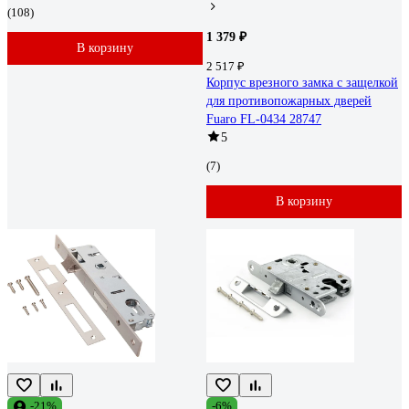
(108)
1 379 ₽
В корзину
2 517 ₽
Корпус врезного замка с защелкой
для противопожарных дверей
Fuaro FL-0434 28747
5
(7)
В корзину
-21%
-6%