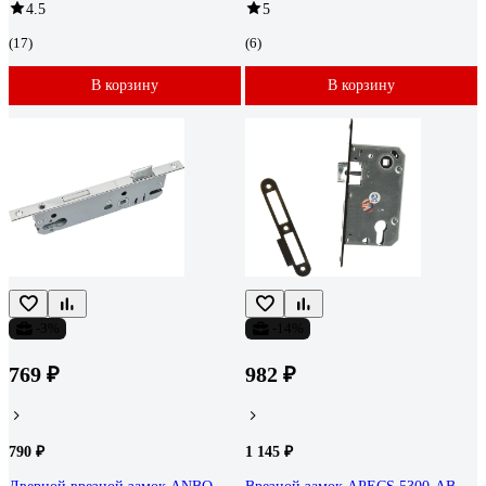
4.5
5
(17)
(6)
В корзину
В корзину
-3%
-14%
769 ₽
982 ₽
790 ₽
1 145 ₽