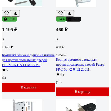
-18%
-54%
-57%
1 195 ₽
460 ₽
1 461 ₽
490 ₽
Комплект замка и ручки на планке
1 059 ₽
Корпус врезного замка для
для противопожарных дверей
противопожарных дверей Fuaro
ELEMENTIS ELM172MP
FP.C-65.72-0432 25811
5
4.9
(3)
(15)
В корзину
В корзину