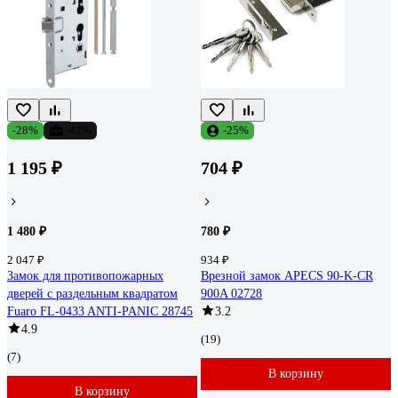
-28%
-42%
-25%
1 195 ₽
704 ₽
1 480 ₽
780 ₽
2 047 ₽
934 ₽
Замок для противопожарных
Врезной замок APECS 90-K-CR
дверей с раздельным квадратом
900A 02728
Fuaro FL-0433 ANTI-PANIC 28745
3.2
4.9
(19)
(7)
В корзину
В корзину