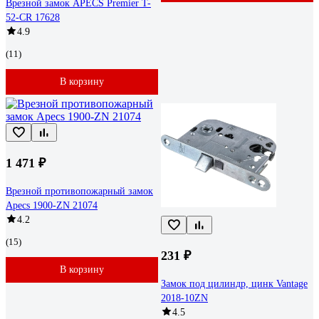
Врезной замок APECS Premier T-
52-CR 17628
4.9
(11)
В корзину
1 471 ₽
Врезной противопожарный замок
Apecs 1900-ZN 21074
4.2
(15)
231 ₽
В корзину
Замок под цилиндр, цинк Vantage
2018-10ZN
4.5