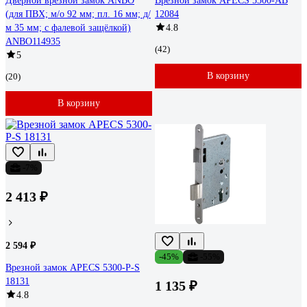
Дверной врезной замок ANBO
Врезной замок APECS 5300-AB
(для ПВХ; м/о 92 мм; пл. 16 мм; д/
12084
м 35 мм; с фалевой защёлкой)
4.8
ANBO114935
(42)
5
В корзину
(20)
В корзину
-7%
2 413 ₽
2 594 ₽
-45%
-55%
Врезной замок APECS 5300-P-S
18131
1 135 ₽
4.8