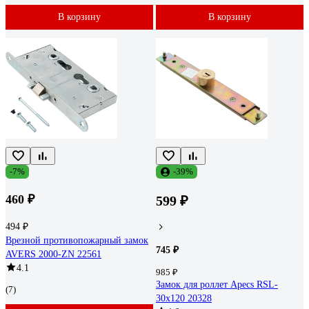
В корзину
В корзину
-7%
-39%
460 ₽
599 ₽
494 ₽
Врезной противопожарный замок
745 ₽
AVERS 2000-ZN 22561
4.1
985 ₽
Замок для роллет Apecs RSL-
(7)
30x120 20328