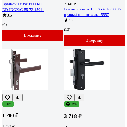
Врезной замок FUARO
2 091 ₽
Врезной замок НОРА-М N200 96
DD.INOX/C-55.72 45011
правый мат. никель 15557
3.5
4.4
(4)
(13)
В корзину
В корзину
-10%
-6%
1 280 ₽
3 718 ₽
1 423 ₽