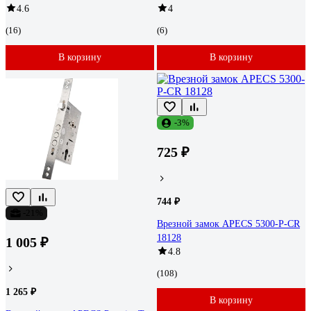
4.6
4
(16)
(6)
В корзину
В корзину
-3%
725 ₽
744 ₽
-21%
Врезной замок APECS 5300-P-CR
18128
1 005 ₽
4.8
(108)
1 265 ₽
В корзину