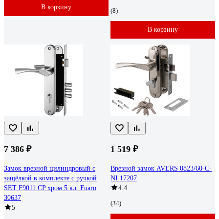
В корзину
(8)
В корзину
7 386 ₽
1 519 ₽
Замок врезной цилиндровый с
Врезной замок AVERS 0823/60-C-
защёлкой в комплекте с ручкой
NI 17207
SET F9011 CP хром 5 кл. Fuaro
4.4
30637
(34)
5