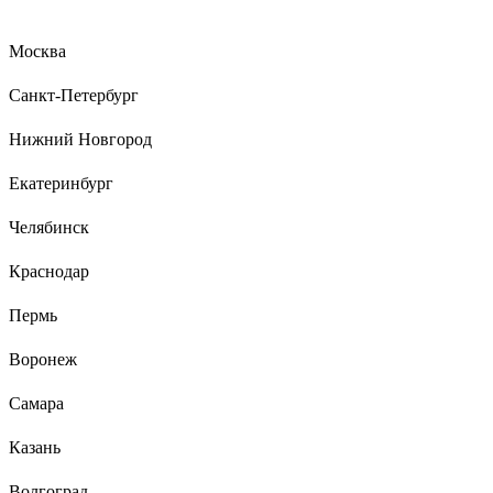
Сергей Я.
20.02.2025
Сделан в России .Служил верой и правдой с 2014 года , до
Москва
момента попытки проникновения в капитальные гаражи в
марте 2023 года , было вскрыто пять гаражей , мой (шестой )
Санкт-Петербург
не поддался грабителям.
Нижний Новгород
Екатеринбург
15 отзывов
Отзыв о врезном замке APECS 7000-45-R-NI
Челябинск
00016654
Краснодар
Сергей К.
11.05.2021
Пермь
Подошел как там и был, подбирал по размерам.
Воронеж
Самара
Казань
Волгоград