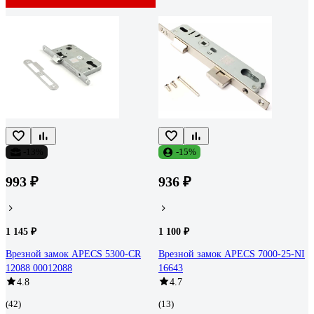
-13%
-15%
993 ₽
936 ₽
1 145 ₽
1 100 ₽
Врезной замок APECS 5300-CR
Врезной замок APECS 7000-25-NI
12088 00012088
16643
4.8
4.7
(42)
(13)