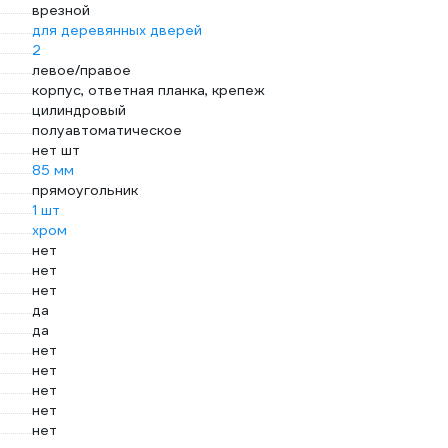
врезной
для деревянных дверей
2
левое/правое
корпус, ответная планка, крепеж
цилиндровый
полуавтоматическое
нет шт
85 мм
прямоугольник
1 шт
хром
нет
нет
нет
да
да
нет
нет
нет
нет
нет