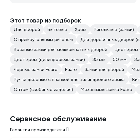
Этот товар из подборок
Для дверей
Бытовые
Хром
Ригельные (замки)
С прямоугольным ригелем
Для деревянных дверей (в
Врезные замки для межкомнатных дверей
Цвет хром 
Цвет хром (цилиндровые замки)
35 мм
50 мм
За
Черные замки Fuaro
Fuaro
Замки для дверей
Меж
Ручки дверные с планкой для цилиндрового замка
Кит
Оптом (скобяные изделия)
Механизмы замка Fuaro
Сервисное обслуживание
Гарантия производителя