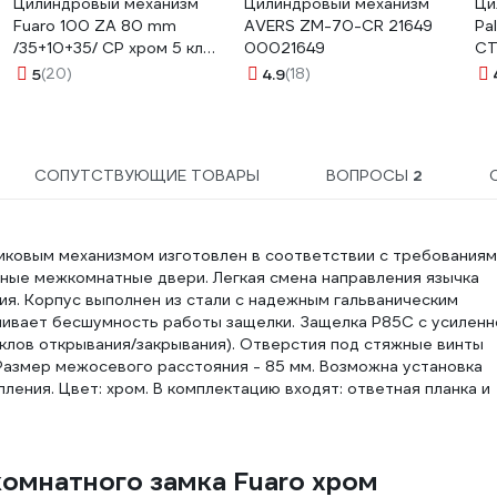
Цилиндровый механизм
Цилиндровый механизм
Ци
Fuaro 100 ZA 80 mm
AVERS ZM-70-CR 21649
Pa
/35+10+35/ CP хром 5 кл.
00021649
СТ
22289
5
(20)
4.9
(18)
СОПУТСТВУЮЩИЕ ТОВАРЫ
ВОПРОСЫ
2
тиковым механизмом изготовлен в соответствии с требования
ные межкомнатные двери. Легкая смена направления язычка
ия. Корпус выполнен из стали с надежным гальваническим
ивает бесшумность работы защелки. Защелка P85C с усиленн
клов открывания/закрывания). Отверстия под стяжные винты
 Размер межосевого расстояния - 85 мм. Возможна установка
ления. Цвет: хром. В комплектацию входят: ответная планка и
омнатного замка Fuaro хром