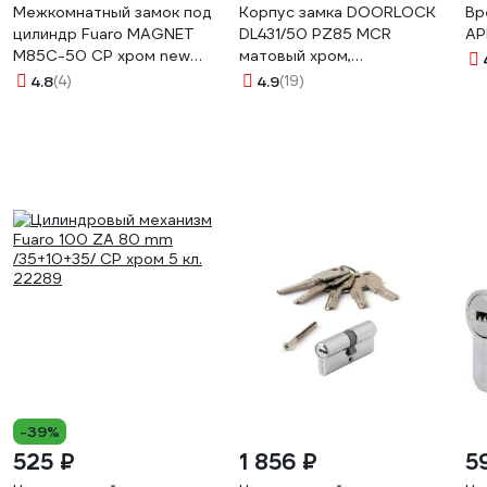
Межкомнатный замок под
Корпус замка DOORLOCK
Вр
цилиндр Fuaro MAGNET
DL431/50 PZ85 MCR
AP
M85C-50 CP хром new
матовый хром,
plate 42787
реверсивный,
4.8
(4)
4.9
(19)
пластиковая защелка, II
класс 75322
-39%
525 ₽
1 856 ₽
5