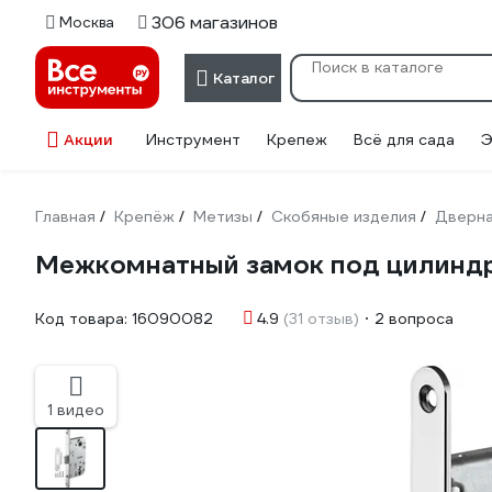
306 магазинов
Москва
Каталог
Акции
Инструмент
Крепеж
Всё для сада
Э
Главная
Крепёж
Метизы
Скобяные изделия
Дверна
/
/
/
/
Межкомнатный замок под цилиндр
Код товара:
16090082
4.9
(31 отзыв)
2 вопроса
1 видео