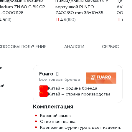
линдровый механизм
Цилиндровый механизм с
Цилинд
lladium ZN 60 C BK CP
вертушкой PUNTO
AVERS
-00001128
Z402/80 mm 35+10+35
00022
CP хром 5 кл. 35271
4.8
(13)
4.9
(160)
4.2
(11
СПОСОБЫ ПОЛУЧЕНИЯ
АНАЛОГИ
СЕРВИС
ми
Fuaro
Все товары бренда
ой
Китай — родина бренда
Китай — страна производства
Комплектация
Врезной замок.
Ответная планка.
Крепежная фурнитура в цвет изделия.