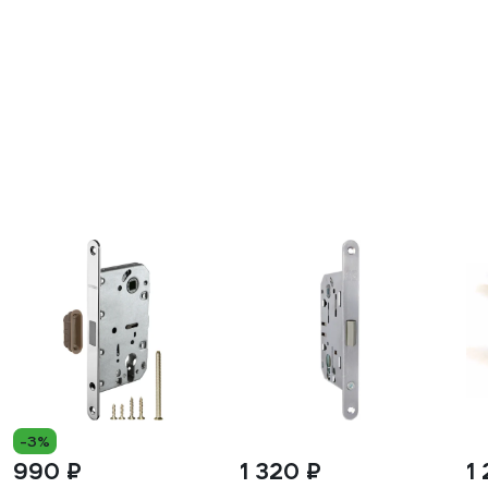
-3%
990 ₽
1 320 ₽
1