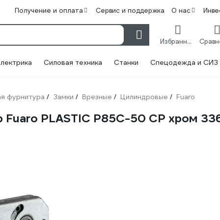
Получение и оплата
Сервис и поддержка
О нас
Инве
Избранное
лектрика
Силовая техника
Станки
Спецодежда и СИЗ
я фурнитура
Замки
Врезные
Цилиндровые
Fuaro
/
/
/
/
 Fuaro PLASTIC P85C-50 CP хром 33