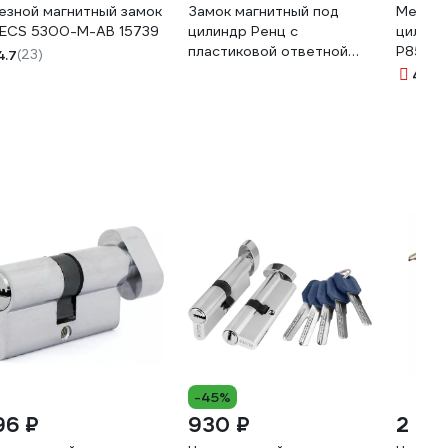
езной магнитный замок
Замок магнитный под
Межком
ECS 5300-M-AB 15739
цилиндр Ренц с
цилинд
пластиковой ответной
P85C-5
4.7
(23)
планкой, хром блестящий
33621
4.9
(3
INLBM 5085 PL White
-45%
96 ₽
930 ₽
2 22