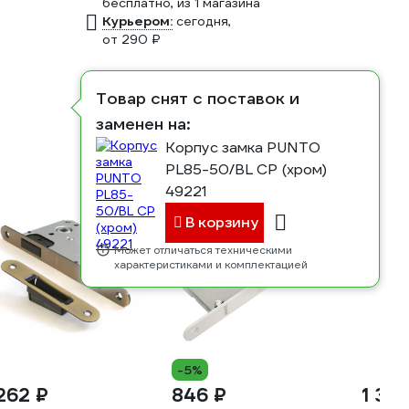
бесплатно
, из 1 магазина
Курьером:
сегодня,
от 290 ₽
Товар снят с поставок и
заменен на:
Корпус замка PUNTO
PL85-50/BL CP (хром)
49221
В корзину
Может отличаться техническими
характеристиками и комплектацией
-5%
 262 ₽
846 ₽
1 377