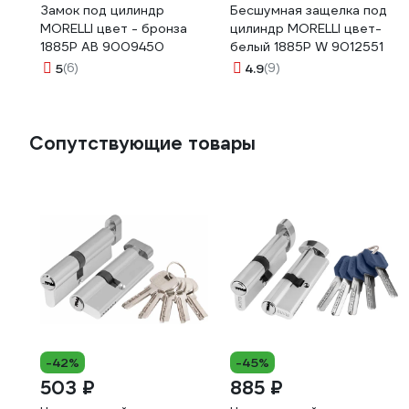
Замок под цилиндр
Бесшумная защелка под
MORELLI цвет - бронза
цилиндр MORELLI цвет-
1885P AB 9009450
белый 1885P W 9012551
5
(6)
4.9
(9)
Сопутствующие товары
-42%
-45%
503 ₽
885 ₽