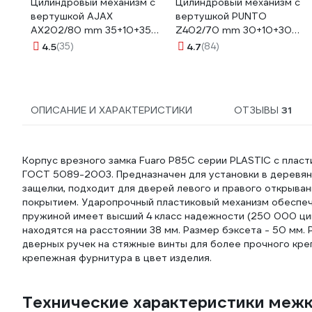
Цилиндровый механизм с
Цилиндровый механизм с
вертушкой AJAX
вертушкой PUNTO
AX202/80 mm 35+10+35
Z402/70 mm 30+10+30
CP хром 5 кл. 39877
CP хром 5 кл. 35267
4.5
(35)
4.7
(84)
ОПИСАНИЕ И ХАРАКТЕРИСТИКИ
ОТЗЫВЫ
31
Корпус врезного замка Fuaro P85C серии PLASTIC с плас
ГОСТ 5089-2003. Предназначен для установки в деревян
защелки, подходит для дверей левого и правого открыван
покрытием. Ударопрочный пластиковый механизм обеспеч
пружиной имеет высший 4 класс надежности (250 000 ци
находятся на расстоянии 38 мм. Размер бэксета - 50 мм.
дверных ручек на стяжные винты для более прочного креп
крепежная фурнитура в цвет изделия.
Технические характеристики межк