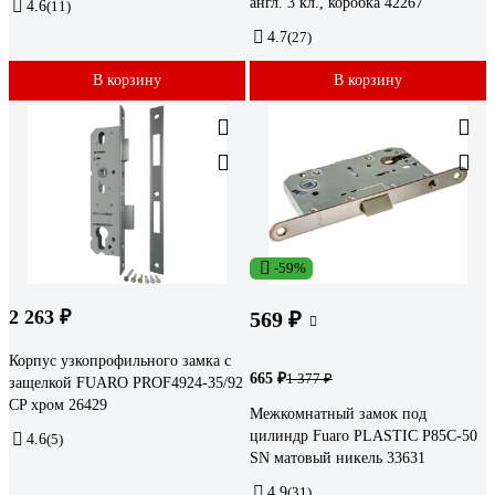
англ. 3 кл., коробка 42267
4.6
(11)
4.7
(27)
В корзину
В корзину
-59%
2 263 ₽
569 ₽
Корпус узкопрофильного замка с
665 ₽
1 377 ₽
защелкой FUARO PROF4924-35/92
CP хром 26429
Межкомнатный замок под
цилиндр Fuaro PLASTIC P85C-50
4.6
(5)
SN матовый никель 33631
4.9
(31)