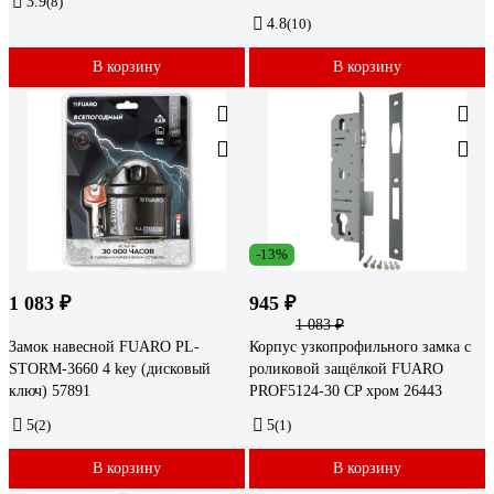
3.9
(8)
4.8
(10)
В корзину
В корзину
-13%
1 083 ₽
945 ₽
1 083 ₽
Замок навесной FUARO PL-
Корпус узкопрофильного замка с
STORM-3660 4 key (дисковый
роликовой защёлкой FUARO
ключ) 57891
PROF5124-30 CP хром 26443
5
(2)
5
(1)
В корзину
В корзину