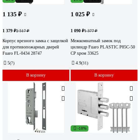
1 135 ₽
1 025 ₽
1 379 ₽
1 090 ₽
2 517 ₽
1 377 ₽
Корпус врезного замка с защелкой
Межкомнатный замок под
для противопожарных дверей
цилиндр Fuaro PLASTIC P85C-50
Fuaro FL-0434 28747
CP хром 33625
5
(7)
4.9
(31)
В корзину
В корзину
-18%