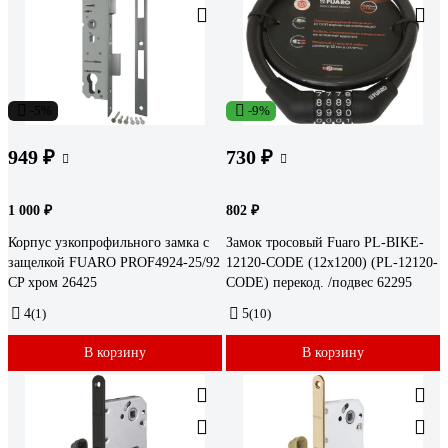
-5%
-9%
949 ₽
730 ₽
1 000 ₽
802 ₽
Корпус узкопрофильного замка с
Замок тросовый Fuaro PL-BIKE-
защелкой FUARO PROF4924-25/92
12120-CODE (12х1200) (PL-12120-
CP хром 26425
CODE) перекод. /подвес 62295
4
(1)
5
(10)
В корзину
В корзину