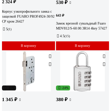
2 324 ₽
530 ₽
Корпус узкопрофильного замка с
643 ₽
защелкой FUARO PROF4924-30/92
CP хром 26427
Замок врезной сувальдный Fuaro
MDV812/S-60.00.3R14 4key 57427
5
(1)
4.5
(15)
В корзину
В корзину
-31%
-24%
1 345 ₽
380 ₽