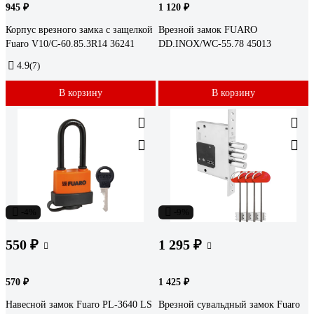
945 ₽
1 120 ₽
Корпус врезного замка c защелкой
Врезной замок FUARO
Fuaro V10/C-60.85.3R14 36241
DD.INOX/WC-55.78 45013
4.9
(7)
В корзину
В корзину
-4%
-9%
550 ₽
1 295 ₽
570 ₽
1 425 ₽
Навесной замок Fuaro PL-3640 LS
Врезной сувальдный замок Fuaro