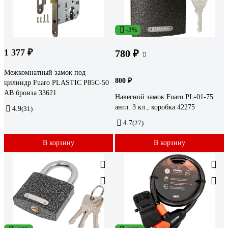
-3%
1 377 ₽
780 ₽
Межкомнатный замок под
800 ₽
цилиндр Fuaro PLASTIC P85C-50
AB бронза 33621
Навесной замок Fuaro PL-01-75
англ. 3 кл., коробка 42275
4.9
(31)
4.7
(27)
В корзину
В корзину