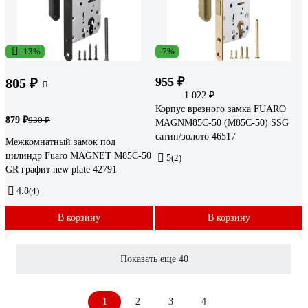
-13%
-7%
955 ₽
805 ₽
1 022 ₽
Корпус врезного замка FUARO
879 ₽
930 ₽
MAGNM85C-50 (M85C-50) SSG
сатин/золото 46517
Межкомнатный замок под
цилиндр Fuaro MAGNET M85C-50
5
(2)
GR графит new plate 42791
4.8
(4)
В корзину
В корзину
Показать еще 40
1
2
3
4