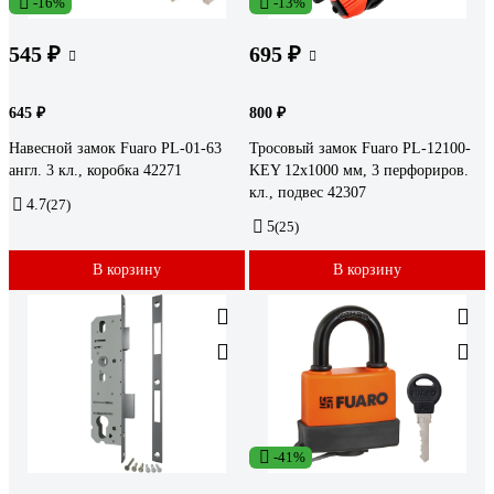
-16%
-13%
545 ₽
695 ₽
645 ₽
800 ₽
Навесной замок Fuaro PL-01-63
Тросовый замок Fuaro PL-12100-
англ. 3 кл., коробка 42271
KEY 12x1000 мм, 3 перфориров.
кл., подвес 42307
4.7
(27)
5
(25)
В корзину
В корзину
-41%