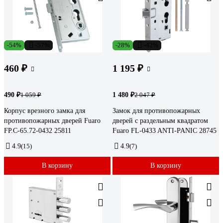
-54%
-57%
-28%
-42%
460 ₽
1 195 ₽
490 ₽
1 480 ₽
1 059 ₽
2 047 ₽
Корпус врезного замка для
Замок для противопожарных
противопожарных дверей Fuaro
дверей с раздельным квадратом
FP.C-65.72-0432 25811
Fuaro FL-0433 ANTI-PANIC 28745
4.9
(15)
4.9
(7)
В корзину
В корзину