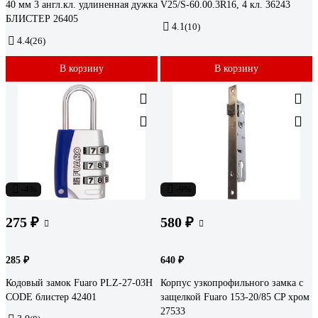
40 мм 3 англ.кл. удлиненная дужка
V25/S-60.00.3R16, 4 кл. 36243
БЛИСТЕР 26405
4.1
(10)
4.4
(26)
В корзину
В корзину
-4%
-9%
275 ₽
580 ₽
285 ₽
640 ₽
Кодовый замок Fuaro PLZ-27-03H
Корпус узкопрофильного замка с
CODE блистер 42401
защелкой Fuaro 153-20/85 CP хром
27533