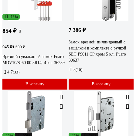
-47%
7 386 ₽
854 ₽
Замок врезной цилиндровый с
945 ₽
1 600 ₽
защёлкой в комплекте с ручкой
SET F9011 CP хром 5 кл. Fuaro
Врезной сувальдный замок Fuaro
30637
MDV10/S-60.00.3R14, 4 кл. 36239
5
(10)
4.7
(33)
В корзину
В корзину
-45%
-55%
-21%
-26%