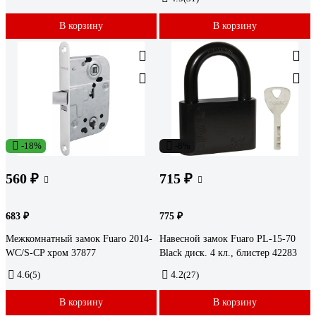
В корзину
В корзину
-18%
-8%
560 ₽
715 ₽
683 ₽
775 ₽
Межкомнатный замок Fuaro 2014-
Навесной замок Fuaro PL-15-70
WC/S-CP хром 37877
Black диск. 4 кл., блистер 42283
4.6
(5)
4.2
(27)
В корзину
В корзину