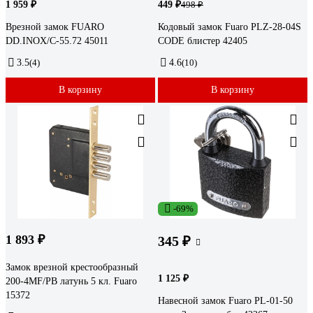
1 959 ₽
449 ₽
498 ₽
Врезной замок FUARO
Кодовый замок Fuaro PLZ-28-04S
DD.INOX/C-55.72 45011
CODE блистер 42405
3.5
(4)
4.6
(10)
В корзину
В корзину
-69%
1 893 ₽
345 ₽
Замок врезной крестообразный
1 125 ₽
200-4MF/PB латунь 5 кл. Fuaro
15372
Навесной замок Fuaro PL-01-50