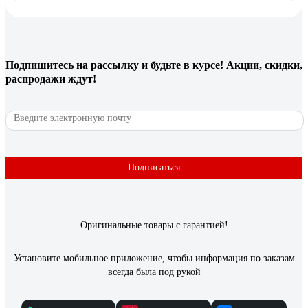
Сергей Я.
20.02.2025
Сделан в России .Служил верой и правдой с 2014 года , до
момента попытки проникновения в капитальные гаражи в
марте 2023 года , было вскрыто пять гаражей , мой (шестой )
Подпишитесь
на рассылку
и будьте в курсе! Акции, скидки,
не поддался грабителям.
распродажи ждут!
15 отзывов
Отзыв о врезном замке APECS 7000-45-R-NI
00016654
Подписаться
Сергей К.
11.05.2021
Подошел как там и был, подбирал по размерам.
Оригинальные товары с гарантией!
Установите мобильное приложение, чтобы информация по заказам
всегда была под рукой