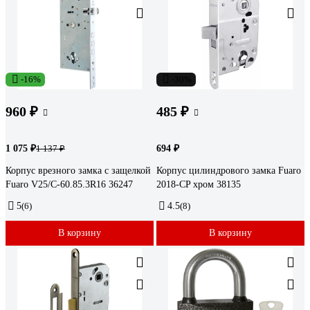
-16%
-30%
960 ₽
485 ₽
1 075 ₽
694 ₽
1 137 ₽
Корпус врезного замка c защелкой
Корпус цилиндрового замка Fuaro
Fuaro V25/C-60.85.3R16 36247
2018-CP хром 38135
5
(6)
4.5
(8)
В корзину
В корзину