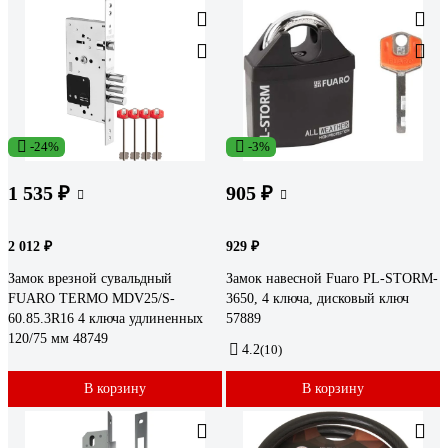
-24%
-3%
1 535 ₽
905 ₽
2 012 ₽
929 ₽
Замок врезной сувальдный
Замок навесной Fuaro PL-STORM-
FUARO TERMO MDV25/S-
3650, 4 ключа, дисковый ключ
60.85.3R16 4 ключа удлиненных
57889
120/75 мм 48749
4.2
(10)
В корзину
В корзину