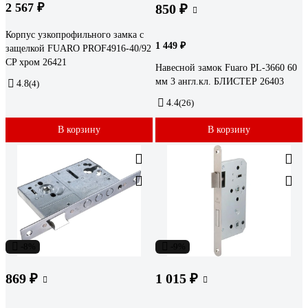
2 567 ₽
850 ₽
Корпус узкопрофильного замка с
1 449 ₽
защелкой FUARO PROF4916-40/92
CP хром 26421
Навесной замок Fuaro PL-3660 60
мм 3 англ.кл. БЛИСТЕР 26403
4.8
(4)
4.4
(26)
В корзину
В корзину
-8%
-9%
869 ₽
1 015 ₽