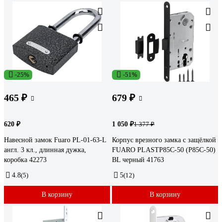
-25%
-51%
465 ₽
679 ₽
620 ₽
1 050 ₽
1 377 ₽
Навесной замок Fuaro PL-01-63-L
Корпус врезного замка c защёлкой
англ. 3 кл., длинная дужка,
FUARO PLASTP85C-50 (P85C-50)
коробка 42273
BL черный 41763
4.8
(5)
5
(12)
В корзину
В корзину