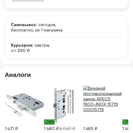
сегодня,
Самовывоз:
бесплатно
, из 1 магазина
завтра,
Курьером:
от 290 ₽
Аналоги
-28%
-7%
1 471 ₽
1 480 ₽
2 047 ₽
1 485 ₽
1 495