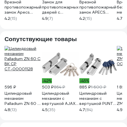
Врезной
Замок для
Врезной
Врез
противопожарный
противопожарных
противопожарный
без 
замок Apecs
дверей с
замок APECS
мета
1900-ZN 21074
раздельным
1900-INOX 15715
двер
4.2
(15)
4.9
(7)
4.2
(15)
4.7
(9
квадратом Fuaro
00015715
ЗВ1-
FL-0433 ANTI-
(лев
PANIC 28745
авто
без 
Сопутствующие товары
-42%
-45%
596 ₽
503 ₽
864 ₽
885 ₽
1 600 ₽
1 856
Цилиндровый
Цилиндровый
Цилиндровый
Цили
механизм
механизм с
механизм с
меха
Palladium ZN 60 C
вертушкой AJAX
вертушкой PUNTO
ZM-7
BK CP
AX202/80 mm
Z402/70 mm
000
4.8
(13)
4.5
(35)
4.7
(84)
4.9
(1
СТ-00001128
35+10+35 CP хром
30+10+30 CP
5 кл. 39877
хром 5 кл. 35267