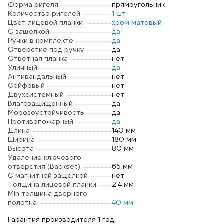
Форма ригеля
прямоугольник
Количество ригелей
1 шт
Цвет лицевой планки
хром матовый
С защелкой
да
Ручки в комплекте
да
Отверстие под ручку
да
Ответная планка
нет
Уличный
да
Антивандальный
нет
Сейфовый
нет
Двухсистемный
нет
Влагозащищенный
да
Морозоустойчивость
да
Противопожарный
да
Длина
140 мм
Ширина
180 мм
Высота
80 мм
Удаление ключевого
отверстия (Backset)
65 мм
С магнитной защелкой
нет
Толщина лицевой планки
2.4 мм
Min толщина дверного
полотна
40 мм
Гарантия производителя 1 год