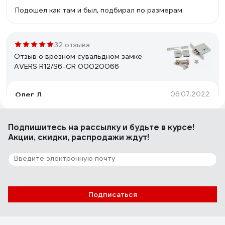
Подошел как там и был, подбирал по размерам.
32 отзыва
Отзыв о врезном сувальдном замке
AVERS R12/S6-CR 00020066
Олег Л.
06.07.2022
Недорогой, простой, небольшой замок, подходит для
замены замков САМ аналогичного типоразмера
Подпишитесь
на рассылку
и будьте в курсе!
Акции, скидки, распродажи ждут!
13 отзывов
Отзыв о врезном замке APECS 1425-AB
00011971
Подписаться
Офицеров Е.
14.03.2022
Хорошо подходит для замены старого Белорусского