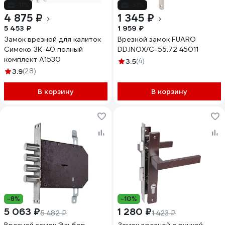
-11%
-31%
4 875 ₽
1 345 ₽
5 453 ₽
1 959 ₽
Замок врезной для калиток
Врезной замок FUARO
Симеко ЗК-40 полный
DD.INOX/C-55.72 45011
комплект А1530
3.5
(4)
3.9
(28)
В корзину
В корзину
-8%
-10%
5 063 ₽
1 280 ₽
5 482 ₽
1 423 ₽