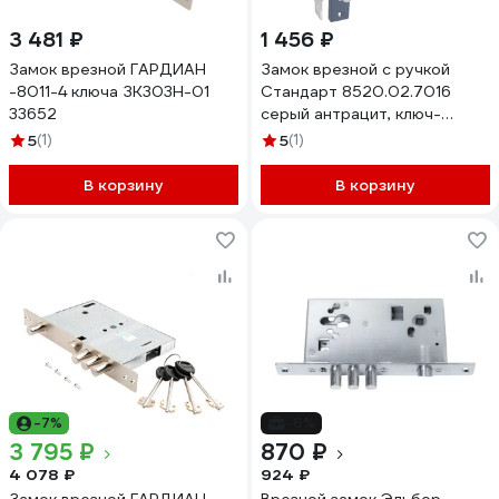
3 481 ₽
1 456 ₽
Замок врезной ГАРДИАН
Замок врезной с ручкой
-8011-4 ключа ЗК303Н-01
Стандарт 8520.02.7016
33652
серый антрацит, ключ-
вертушка 17661
5
(1)
5
(1)
В корзину
В корзину
-7%
-6%
3 795 ₽
870 ₽
4 078 ₽
924 ₽