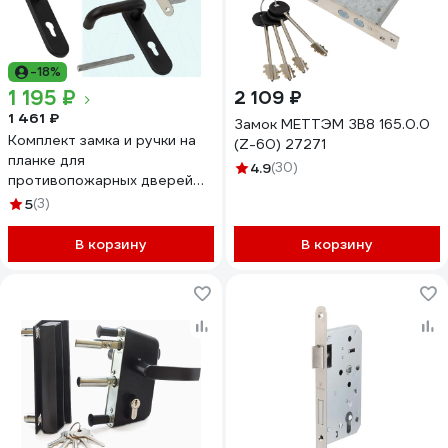
-18%
1 195 ₽
2 109 ₽
1 461 ₽
Замок МЕТТЭМ ЗВ8 165.0.0
Комплект замка и ручки на
(Z-60) 27271
планке для
4.9
(30)
противопожарных дверей
ELEMENTIS ELM172MP
5
(3)
В корзину
В корзину