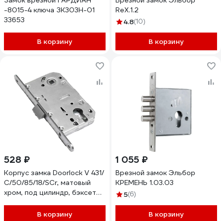
Замок врезной ГАРДИАН
Врезной замок Эльбор
-8015-4 ключа ЗК303Н-01
ReX.1.2
33653
4.8
(10)
В корзину
В корзину
528 ₽
1 055 ₽
Корпус замка Doorlock V 431/
Врезной замок Эльбор
С/50/85/18/SCr, матовый
КРЕМЕНЬ 1.03.03
хром, под цилиндр, бэксет
5
(6)
50 мм, межосевое
расстояние 85 мм,
В корзину
В корзину