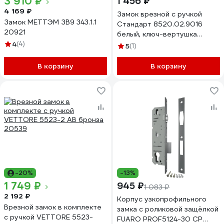
3 910 ₽
1 456 ₽
4 169 ₽
Замок врезной с ручкой
Замок МЕТТЭМ ЗВ9 343.1.1
Стандарт 8520.02.9016
20921
белый, ключ-вертушка
4
(4)
17660
5
(1)
В корзину
В корзину
-20%
-13%
1 749 ₽
945 ₽
1 083 ₽
2 192 ₽
Корпус узкопрофильного
Врезной замок в комплекте
замка с роликовой защёлкой
с ручкой VETTORE 5523-
FUARO PROF5124-30 CP