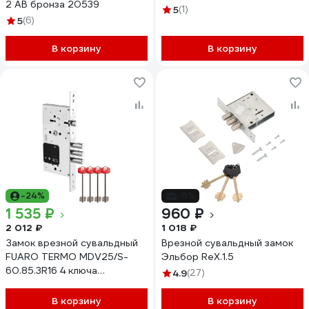
2 AB бронза 20539
хром 26443
5
(1)
5
(6)
В корзину
В корзину
-24%
-6%
1 535 ₽
960 ₽
2 012 ₽
1 018 ₽
Замок врезной сувальдный
Врезной сувальдный замок
FUARO TERMO MDV25/S-
Эльбор RеХ.1.5
60.85.3R16 4 ключа
4.9
(27)
удлиненных 120/75 мм 48749
В корзину
В корзину