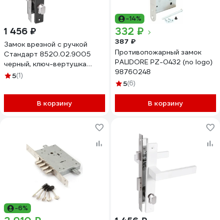
-14%
332 ₽
1 456 ₽
387 ₽
Замок врезной с ручкой
Противопожарный замок
Стандарт 8520.02.9005
PALIDORE PZ-0432 (no logo)
черный, ключ-вертушка
98760248
17662
5
(1)
5
(6)
В корзину
В корзину
-6%