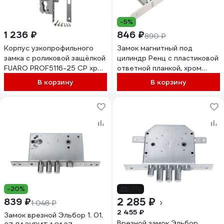
-5%
1 236 ₽
846 ₽
890 ₽
Корпус узкопрофильного
Замок магнитный под
замка с роликовой защёлкой
цилиндр Ренц с пластиковой
FUARO PROF5116-25 CP хром
ответной планкой, хром
26431
блестящий INLBM 5085 PL
В корзину
В корзину
White
-20%
-7%
2 285 ₽
839 ₽
1 048 ₽
2 455 ₽
Замок врезной Эльбор 1. 01.
Врезной замок Эльбор