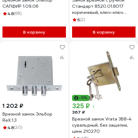
Врезной замок Эльбор
Замок врезной с ручкой
САПФИР 1.09.06
Стандарт 8520.01.8017
коричневый, ключ-ключ
4.8
(68)
17659
5
(2)
В корзину
В корзину
-11%
325 ₽
1 202 ₽
367 ₽
Врезной замок Эльбор
Врезной замок Vrata ЗВ8-4
ReX.1.3
сувальдный, без защелки,
4.8
(20)
цинк 210270