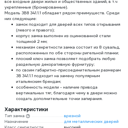
все входные двери жилых и общественных зданий, в т.ч
укрепленные (бронированные).
Модель ЗВ8 341.1.1 обладает рядом преимуществ. Среди
них следующие:
замок подходит для дверей всех типов открывания
(левого и правого);
корпус замка выполнен из оцинкованной стали
толщиной 2 мм;
механизм секретности замка состоит из 8 сувальд,
расположенных по обе стороны ригельной планки;
плоский ключ замка позволяет подобрать любую
раздельную декоративную фурнитуру;
по своим габаритно-присоединительным размерам
ЗВ 341.1.1 подходит на замену популярным
итальянским брендам;
особенность модели - наличие привода
вертикальных тяг, благодаря чему в двери можно
создать дополнительные точки запирания.
Характеристики
Тип замка
врезной
Назначение
для металлических дверей
Класс секретности
высокий