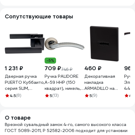
привод и
stb
бронепластина
257L0000034
Сопутствующие товары
27016
-5%
1 231 ₽
709 ₽
460 ₽
960
746 ₽
Дверная ручка
Ручка PALIDORE
Декоративная
Ручк
PUERTO Куббаито,
A-59 HHP (150
накладка
Эльб
серия SLIM,
квадрат), никель, с
ARMADILLO на
4.42
черный INAL 541-
перфорацией
сувальдный замок
4.5
(8)
5
(13)
5
(9)
4.
03 slim B
98760669
PS Protector/USS
BL, черный 42987
О товаре
Врезной сувальдный замок 4-го, самого высокого класса
ГОСТ 5089-2011, Р 52582-2006 подходит для установки