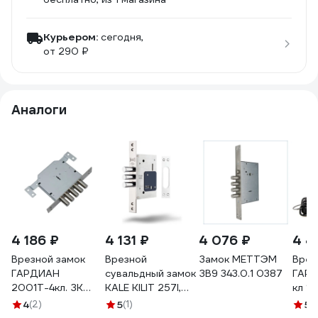
Курьером:
сегодня,
от 290 ₽
Аналоги
4 186 ₽
4 131 ₽
4 076 ₽
4 4
Врезной замок
Врезной
Замок МЕТТЭМ
Врез
ГАРДИАН
сувальдный замок
ЗВ9 343.0.1 0387
ГАРД
2001Т-4кл. ЗК
KALE KILIT 257l,
кл 1
202Н п\к
bs60, 28cp, 5k
4
(2)
5
(1)
5
(1
вертикальный
(60mm), sp, ros,