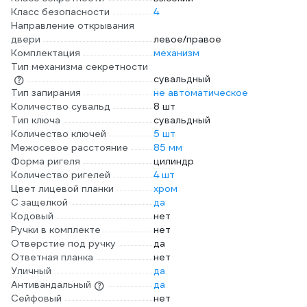
Класс безопасности
4
Направление открывания
двери
левое/правое
Комплектация
механизм
Тип механизма секретности
сувальдный
Тип запирания
не автоматическое
Количество сувальд
8 шт
Тип ключа
сувальдный
Количество ключей
5 шт
Межосевое расстояние
85 мм
Форма ригеля
цилиндр
Количество ригелей
4 шт
Цвет лицевой планки
хром
С защелкой
да
Кодовый
нет
Ручки в комплекте
нет
Отверстие под ручку
да
Ответная планка
нет
Уличный
да
Антивандальный
да
Сейфовый
нет