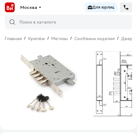
Москва
Для юрлиц
Поиск в каталоге
Главная
/
Крепёж
/
Метизы
/
Скобяные изделия
/
Дверна