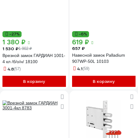
-27%
-6%
1 380 ₽
619 ₽
657 ₽
1 530 ₽
1 902 ₽
Навесной замок Palladium
Врезной замок ГАРДИАН 1001-
907WP-50L 10103
4 кл /б/о/н/ 18100
4.1
4.8
(59)
(57)
В корзину
В корзину