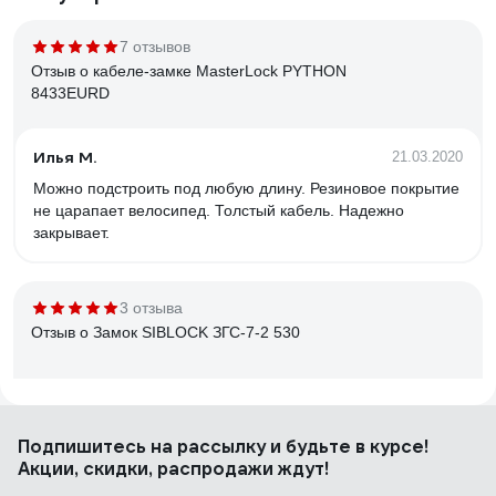
7 отзывов
Отзыв о кабеле-замке MasterLock PYTHON
8433EURD
Илья М.
21.03.2020
Можно подстроить под любую длину. Резиновое покрытие
не царапает велосипед. Толстый кабель. Надежно
закрывает.
3 отзыва
Отзыв о Замок SIBLOCK ЗГС-7-2 530
Сергей Я.
20.02.2025
Подпишитесь
на рассылку
и будьте в курсе!
Сделан в России .Служил верой и правдой с 2014 года ,
Акции, скидки, распродажи ждут!
до момента попытки проникновения в капитальные
гаражи в марте 2023 года , было вскрыто пять гаражей ,