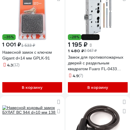
-35%
-28%
-42%
1 195 ₽
1 001 ₽
1 533 ₽
1 480 ₽
2 047 ₽
Навесной замок с ключом
Замок для противопожарных
Gigant d=14 мм GPLK-91
дверей с раздельным
4.3
(12)
квадратом Fuaro FL-0433
ANTI-PANIC 28745
4.9
(7)
В корзину
В корзину