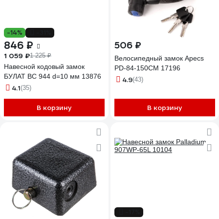
-14%
-31%
846 ₽
506 ₽
1 059 ₽
1 225 ₽
Велосипедный замок Apecs
Навесной кодовый замок
PD-84-150CM 17196
БУЛАТ ВС 944 d=10 мм 13876
4.9
(43)
4.1
(35)
В корзину
В корзину
-17%