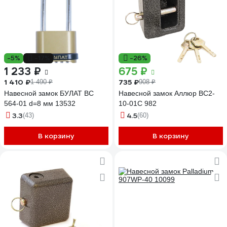
-5%
-17%
-26%
1 233 ₽
675 ₽
1 410 ₽
735 ₽
1 490 ₽
908 ₽
Навесной замок БУЛАТ ВС
Навесной замок Аллюр ВС2-
564-01 d=8 мм 13532
10-01С 982
3.3
4.5
(43)
(60)
В корзину
В корзину