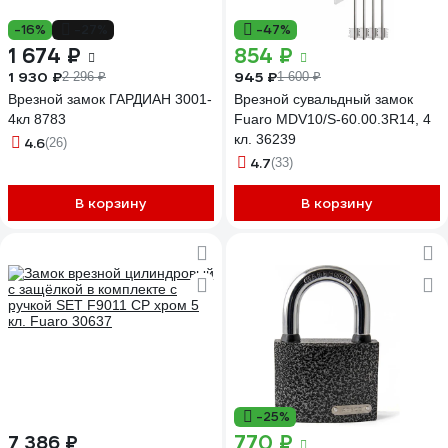
-16%
-27%
-47%
1 674 ₽
854 ₽
1 930 ₽
945 ₽
2 296 ₽
1 600 ₽
Врезной замок ГАРДИАН 3001-
Врезной сувальдный замок
4кл 8783
Fuaro MDV10/S-60.00.3R14, 4
кл. 36239
4.6
(26)
4.7
(33)
В корзину
В корзину
-25%
770 ₽
7 386 ₽