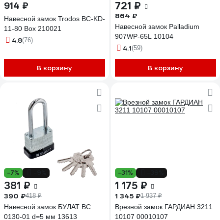
721 ₽
914 ₽
864 ₽
Навесной замок Trodos ВС-KD-
Навесной замок Palladium
11-80 Box 210021
907WP-65L 10104
4.8
(76)
4.1
(59)
В корзину
В корзину
-7%
-9%
-31%
-39%
381 ₽
1 175 ₽
390 ₽
1 345 ₽
418 ₽
1 937 ₽
Навесной замок БУЛАТ ВС
Врезной замок ГАРДИАН 3211
0130-01 d=5 мм 13613
10107 00010107