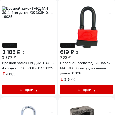
-16%
-21%
3 185 ₽
619 ₽
3 777 ₽
785 ₽
Врезной замок ГАРДИАН 3011-
Навесной всепогодный замок
4 кл дл.кл. /ЗК.303Н-01/ 19025
MATRIX 50 мм удлиненная
дужка 91826
4.8
(8)
3.6
(22)
В корзину
В корзину