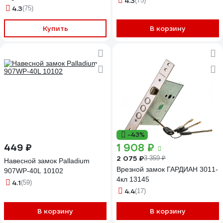
4.3
(75)
4.3
(75)
Купить
В корзину
-43%
1 908 ₽
449 ₽
2 075 ₽
3 359 ₽
Навесной замок Palladium
Врезной замок ГАРДИАН 3011-
907WP-40L 10102
4кл 13145
4.1
(59)
4.4
(17)
В корзину
В корзину