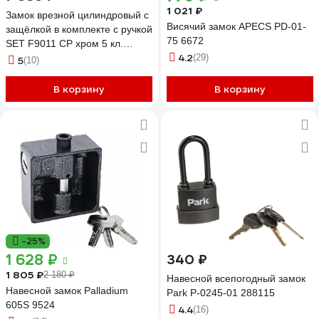
1 021 ₽
Замок врезной цилиндровый с
Висячий замок APECS PD-01-
защёлкой в комплекте с ручкой
75 6672
SET F9011 CP хром 5 кл.
4.2
Fuaro 30637
(29)
5
(10)
В корзину
В корзину
-25%
1 628 ₽
340 ₽
1 805 ₽
2 180 ₽
Навесной всепогодный замок
Навесной замок Palladium
Park P-0245-01 288115
605S 9524
4.4
(16)