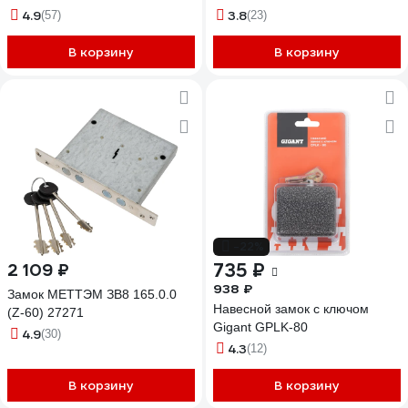
4.9
3.8
(57)
(23)
В корзину
В корзину
-22%
735 ₽
2 109 ₽
938 ₽
Замок МЕТТЭМ ЗВ8 165.0.0
Навесной замок с ключом
(Z-60) 27271
Gigant GPLK-80
4.9
(30)
4.3
(12)
В корзину
В корзину