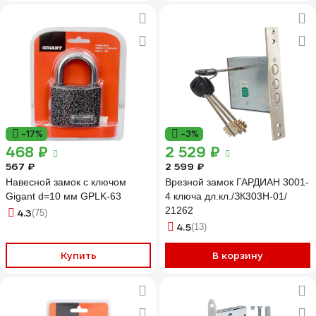
-17%
-3%
468 ₽
2 529 ₽
567 ₽
2 599 ₽
Навесной замок с ключом
Врезной замок ГАРДИАН 3001-
Gigant d=10 мм GPLK-63
4 ключа дл.кл./ЗК303Н-01/
21262
4.3
(75)
4.5
(13)
Купить
В корзину