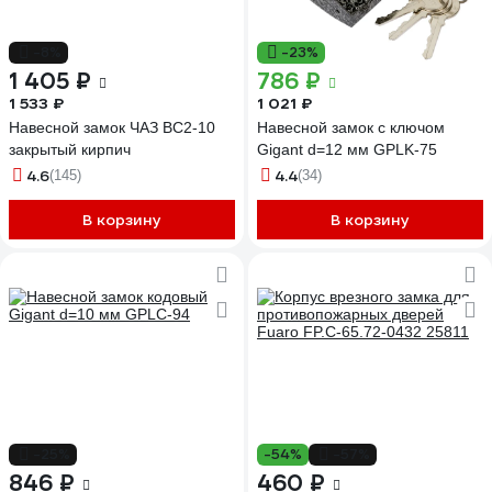
-8%
-23%
1 405 ₽
786 ₽
1 533 ₽
1 021 ₽
Навесной замок ЧАЗ ВС2-10
Навесной замок с ключом
закрытый кирпич
Gigant d=12 мм GPLK-75
4.6
4.4
(145)
(34)
В корзину
В корзину
-25%
-54%
-57%
846 ₽
460 ₽