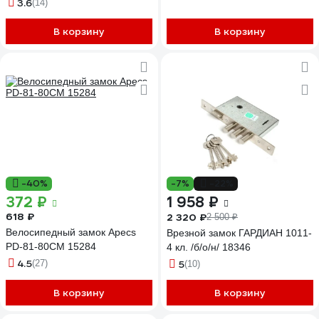
3.6
(14)
В корзину
В корзину
-40%
-7%
-22%
372 ₽
1 958 ₽
618 ₽
2 320 ₽
2 500 ₽
Велосипедный замок Apecs
Врезной замок ГАРДИАН 1011-
PD-81-80CM 15284
4 кл. /б/о/н/ 18346
4.5
(27)
5
(10)
В корзину
В корзину