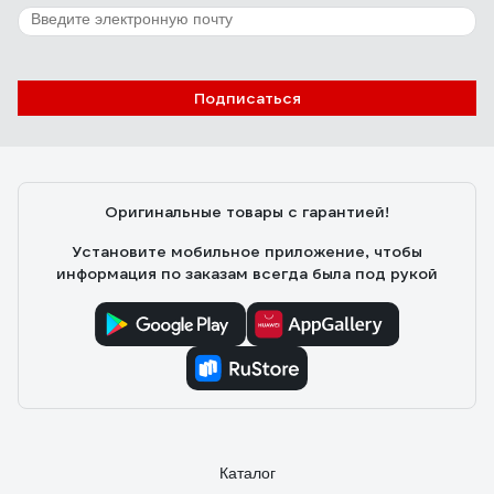
мой (шестой ) не поддался грабителям.
15 отзывов
Отзыв о врезном замке APECS 7000-45-R-NI
Подписаться
00016654
Сергей К.
11.05.2021
Оригинальные товары с гарантией!
Подошел как там и был, подбирал по размерам.
Установите мобильное приложение, чтобы
информация по заказам всегда была под рукой
Каталог