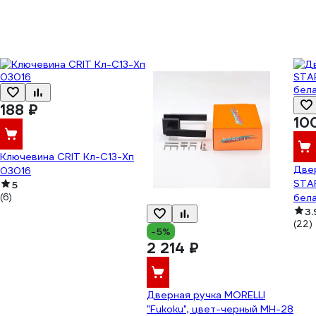
188 ₽
10
Ключевина CRIT Кл-С13-Хп
Двер
03016
STAR
5
(6)
бел
3.
(22)
-5%
2 214 ₽
Дверная ручка MORELLI
"Fukoku", цвет-черный MH-28