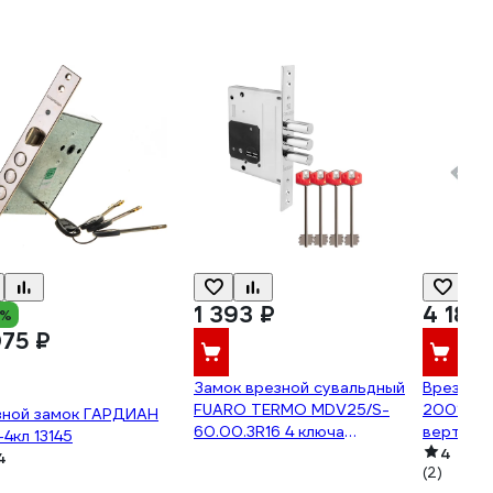
1 393 ₽
4 186 
8%
075 ₽
Замок врезной сувальдный
Врезной
FUARO TERMO MDV25/S-
2001Т-4к
зной замок ГАРДИАН
60.00.3R16 4 ключа
вертикал
-4кл 13145
удлиненных 120/75 мм 48747
бронепл
4
4
(2)