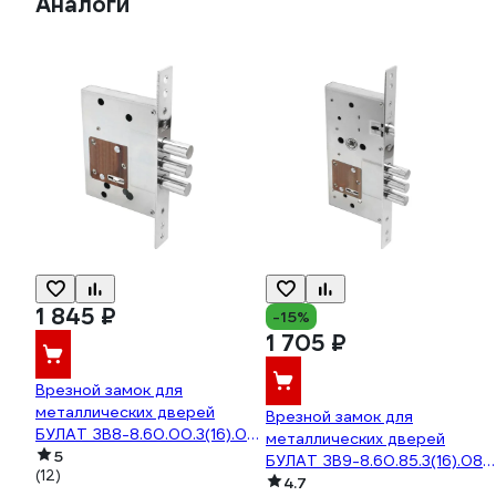
Аналоги
1 845 ₽
-15%
1 705 ₽
Врезной замок для
металлических дверей
Врезной замок для
БУЛАТ ЗВ8-8.60.00.3(16).08
металлических дверей
хром, сувальдный, б/о б/
5
БУЛАТ ЗВ9-8.60.85.3(16).08
(12)
наклад, 5 ключей 14934
хром, сувальдный, б/о б/
4.7