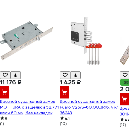
11 176 ₽
1 425 ₽
-3
2 
Врезной сувальдный замок
Врезной сувальдный замок
MOTTURA с защёлкой 52.771,
Fuaro V25/S-60.00.3R16, 4 кл.
Вре
ключ 60 мм, без накладок
36243
3011
29607
5
4.1
4.
(1)
(10)
(17)