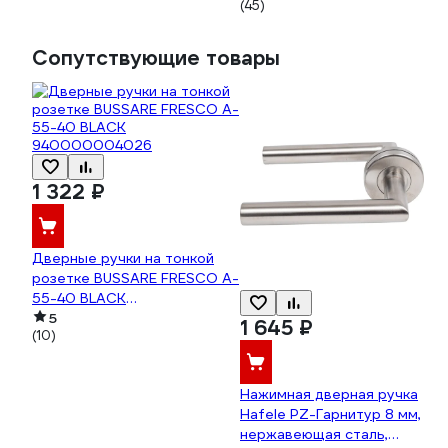
(45)
наклад, 5 ключей 14933
Сопутствующие товары
1 322 ₽
Дверные ручки на тонкой
розетке BUSSARE FRESCO A-
55-40 BLACK
940000004026
5
1 645 ₽
(10)
Нажимная дверная ручка
Hafele PZ-Гарнитур 8 мм,
нержавеющая сталь,