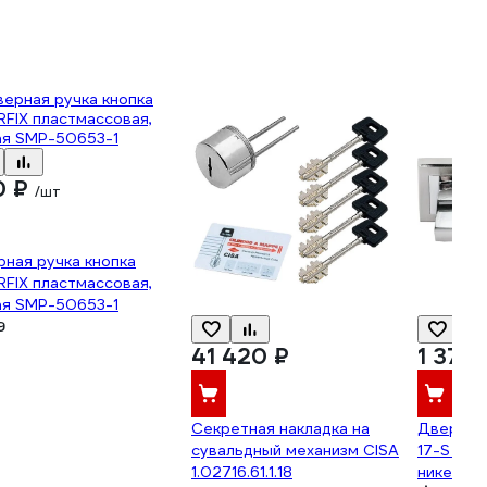
0 ₽
/шт
ная ручка кнопка
FIX пластмассовая,
ая SMP-50653-1
9
41 420 ₽
1 375 
Секретная накладка на
Дверная
сувальдный механизм CISA
17-S SN/
1.02716.61.1.18
никель/