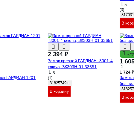
5
(3)
317031
В кор
2 394 ₽
-7
1 60
Замок врезной ГАРДИАН -8001-4
ключа, ЗК303Н-01 33651
1 724 ₽
5
мок ГАРДИАН 1201
Замок 
(1)
31825749
без ци
318257
В корзину
В кор