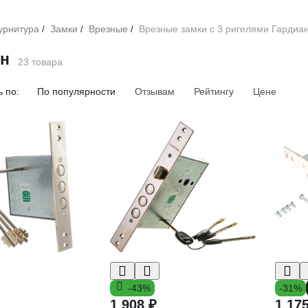
урнитура
Замки
Врезные
Врезные замки с 3 ригелями Гардиа
/
/
/
ан
23 товара
 по:
По популярности
Отзывам
Рейтингу
Цене
-43%
-31%
1 908 ₽
1 17