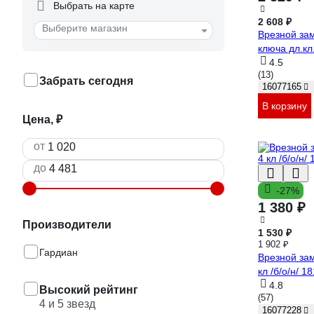
Выбрать на карте
2 608 ₽
Выберите магазин
Врезной за
ключа дл.кл
4.5
(13)
Забрать сегодня
16077165
В корзину
Цена, ₽
от
до
-27%
1 380 ₽
Производители
1 530 ₽
1 902 ₽
Гардиан
Врезной за
кл /б/о/н/ 1
4.8
Высокий рейтинг
(57)
4 и 5 звезд
16077228