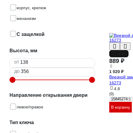
корпус, крепеж
механизм
С защелкой
Высота, мм
-13%
889 ₽
от
до
1 020 ₽
Врезной за
16273
4.8
(9)
Направление открывания двери
15845274
левое/правое
В корзину
Тип ключа