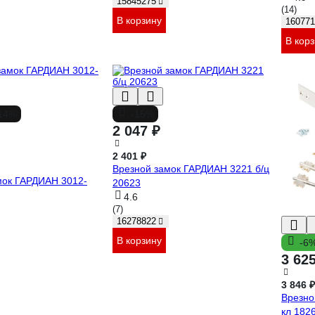
15845275
(14)
В корзину
160771
В кор
14%
-15%
2 047 ₽
2 401 ₽
Врезной замок ГАРДИАН 3221 б/ц
мок ГАРДИАН 3012-
20623
4.6
(7)
16278822
В корзину
-6
3 62
3 846 ₽
Врезно
кл 182