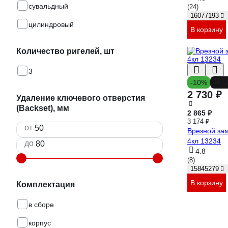
сувальдный
(24)
16077193
цилиндровый
В корзину
Количество ригелей, шт
3
-10%
-
2 730 ₽
Удаление ключевого отверстия
(Backset), мм
2 865 ₽
3 174 ₽
от
Врезной за
4кл 13234
до
4.8
(8)
15845279
В корзину
Комплектация
в сборе
корпус