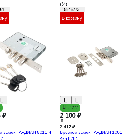
(34)
61
15845273
зину
В корзину
%
-13%
5 ₽
2 100 ₽
2 412 ₽
й замок ГАРДИАН 5011-4
Врезной замок ГАРДИАН 1001-
67
4кл 8781