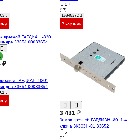
4.2
(17)
03
15845272
зину
В корзину
%
5 ₽
врезной ГАРДИАН -8201
линдра 33654 00033654
61
зину
3 481 ₽
Замок врезной ГАРДИАН -8011-4
ключа ЗК303Н-01 33652
5
(1)