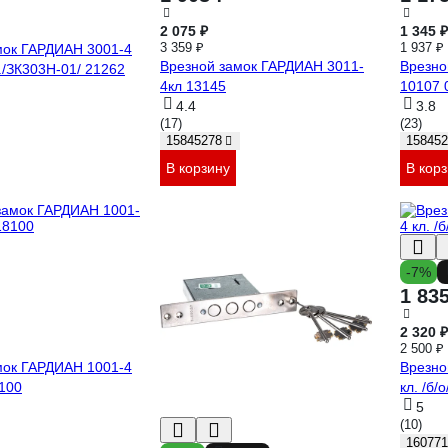
2 075 ₽
1 345 ₽
3 359 ₽
1 937 ₽
мок ГАРДИАН 3001-4
Врезной замок ГАРДИАН 3011-
Врезно
./ЗК303Н-01/ 21262
4кл 13145
10107 
4.4
3.8
(17)
(23)
15845278
158452
В корзину
В кор
-7%
1 83
2 320 ₽
2 500 ₽
мок ГАРДИАН 1001-4
Врезно
8100
кл. /б/
5
(10)
160771