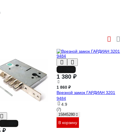
н
-26%
1 380 ₽
1 860 ₽
Врезной замок ГАРДИАН 3201
9484
4.9
(7)
15845280
В корзину
-39%
5 ₽