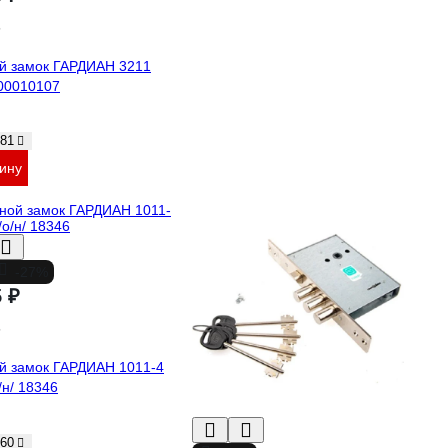
й замок ГАРДИАН 3211
00010107
81
зину
-27%
5 ₽
й замок ГАРДИАН 1011-4
о/н/ 18346
60