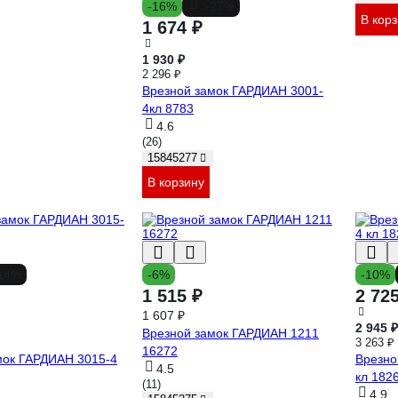
-16%
-27%
В кор
1 674 ₽
1 930 ₽
2 296 ₽
Врезной замок ГАРДИАН 3001-
4кл 8783
4.6
(26)
15845277
В корзину
14%
-6%
-10%
1 515 ₽
2 72
1 607 ₽
2 945 ₽
Врезной замок ГАРДИАН 1211
3 263 ₽
16272
мок ГАРДИАН 3015-4
Врезно
4.5
кл 182
(11)
4.9