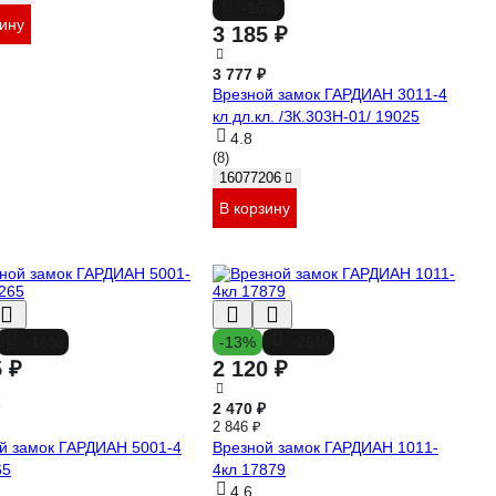
-16%
зину
3 185 ₽
3 777 ₽
Врезной замок ГАРДИАН 3011-4
кл дл.кл. /ЗК.303Н-01/ 19025
4.8
(8)
16077206
В корзину
-16%
-13%
-26%
5 ₽
2 120 ₽
2 470 ₽
2 846 ₽
й замок ГАРДИАН 5001-4
Врезной замок ГАРДИАН 1011-
65
4кл 17879
4.6