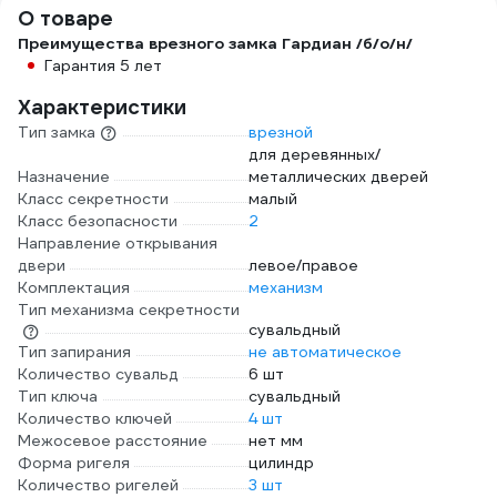
О товаре
Преимущества врезного замка Гардиан /б/о/н/
Гарантия 5 лет
Характеристики
Тип замка
врезной
для деревянных/
Назначение
металлических дверей
Класс секретности
малый
Класс безопасности
2
Направление открывания
двери
левое/правое
Комплектация
механизм
Тип механизма секретности
сувальдный
Тип запирания
не автоматическое
Количество сувальд
6 шт
Тип ключа
сувальдный
Количество ключей
4 шт
Межосевое расстояние
нет мм
Форма ригеля
цилиндр
Количество ригелей
3 шт