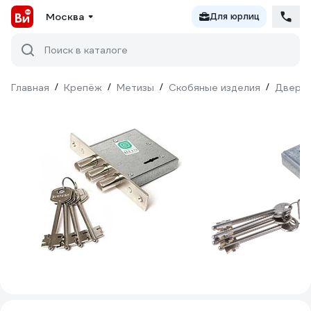
Москва
Для юрлиц
Поиск в каталоге
Главная
/
Крепёж
/
Метизы
/
Скобяные изделия
/
Дверна