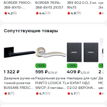
BORDER 79900-
BORDER 76314-
ЗВ9 902.0.0, 3 кл.
сува
ЗВ8-8У/13-
ЗВ8-8У/13 21057
16475
Эльб
НШ-002Ш.З 2435
4.2
(6)
4.4
(23)
4.9
(18)
4.
Сопутствующие товары
-32%
-14%
-5%
1 322 ₽
595 ₽
409 ₽
2 2
879 ₽
475 ₽
Дверные ручки на
Раздельная ручка
Накладка для сув/
Двер
тонкой розетке
PUNTO LOGICA TL
м БУЛАТ НДС
MOREL
BUSSARE FRESCO
SN/CP-3 матовый
02.02 ФЕРОНА
цвет-
A-55-40 BLACK
никель/хром
пара, матовый
28 B
5
(11)
4.7
(32)
4.7
(7)
4.
940000004026
35749
черный 14966