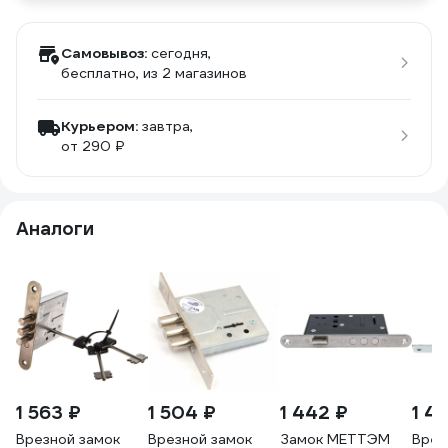
Самовывоз:
сегодня,
бесплатно
, из 2 магазинов
Курьером:
завтра,
от 290 ₽
Аналоги
1 563 ₽
1 504 ₽
1 442 ₽
1 43
Врезной замок
Врезной замок
Замок МЕТТЭМ
Врез