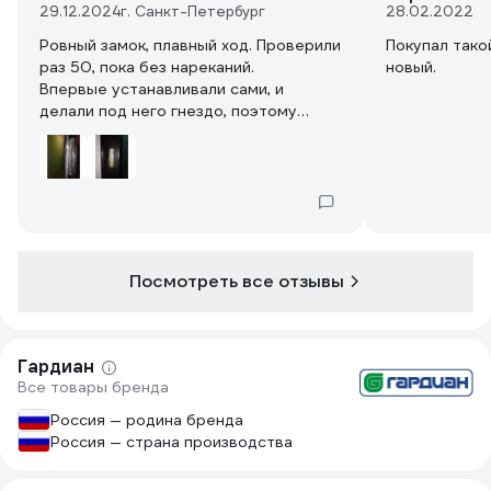
29.12.2024
г. Санкт-Петербург
28.02.2022
Ровный замок, плавный ход. Проверили
Покупал тако
раз 50, пока без нареканий.
новый.
Впервые устанавливали сами, и
делали под него гнездо, поэтому
немного криво.
Сверло на 16 + болгарка для торцевых
отверстий.Разметка краской.
Докупали винты М4*12,тк дверь
тонкая, резьбу сами винты накрутили.
Посмотреть все отзывы
Гардиан
Все товары бренда
Россия — родина бренда
Россия — страна производства