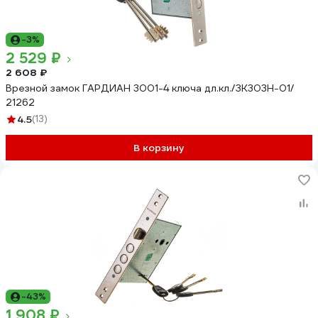
-3%
2 529 ₽
2 608 ₽
Врезной замок ГАРДИАН 3001-4 ключа дл.кл./ЗК303Н-01/
21262
4.5
(13)
В корзину
-43%
1 908 ₽