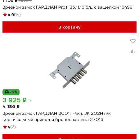
1 105 ₽
1 263 ₽
Врезной замок ГАРДИАН Profi 35.11.16 б/ц с защелкой 16499
4.9
(14)
В корзину
-6%
3 925 ₽
4 186 ₽
Врезной замок ГАРДИАН 2001Т-4кл. ЗК 202Н п\к
вертикальный привод и бронепластина 27016
4
(2)