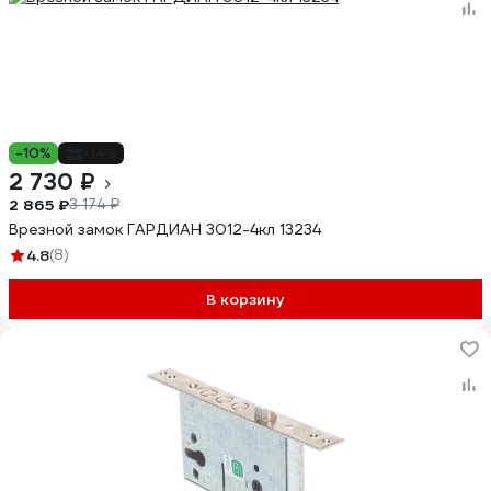
-10%
-14%
2 730 ₽
2 865 ₽
3 174 ₽
Врезной замок ГАРДИАН 3012-4кл 13234
4.8
(8)
В корзину