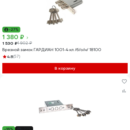
-27%
1 380 ₽
1 530 ₽
1 902 ₽
Врезной замок ГАРДИАН 1001-4 кл /б/о/н/ 18100
4.8
(57)
В корзину
-16%
-27%