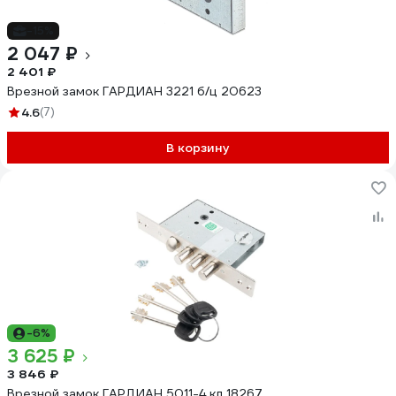
-15%
2 047 ₽
2 401 ₽
Врезной замок ГАРДИАН 3221 б/ц 20623
4.6
(7)
В корзину
-6%
3 625 ₽
3 846 ₽
Врезной замок ГАРДИАН 5011-4 кл 18267