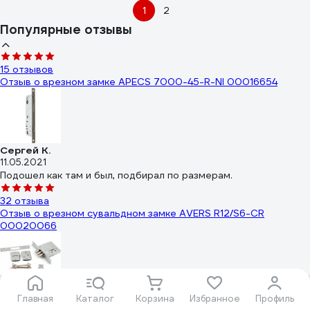
1
2
Популярные отзывы
15 отзывов
Отзыв о врезном замке APECS 7000-45-R-NI 00016654
Сергей К.
11.05.2021
Подошел как там и был, подбирал по размерам.
32 отзыва
Отзыв о врезном сувальдном замке AVERS R12/S6-CR
00020066
Олег Л.
Главная
Каталог
Корзина
Избранное
Профиль
Подпишитесь
на рассылку
и будьте в курсе!
06.07.2022