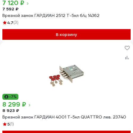
7 120 ₽
7 592 ₽
Врезной замок ГАРДИАН 2512 Т-5кл б/ц 14362
4.7
(3)
В корзину
-7%
8 299 ₽
8 923 ₽
Врезной замок ГАРДИАН 4001 Т-5кл QUATTRO лев. 23740
5
(1)