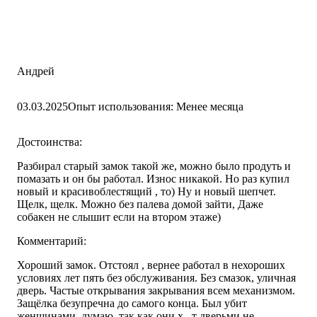
Андрей
03.03.2025
Опыт использования: Менее месяца
Достоинства:
Разбирал старый замок такой же, можно было продуть и
помазать и он бы работал. Износ никакой. Но раз купил
новый и красивоблестящий , то) Ну и новый шепчет.
Щелк, щелк. Можно без палева домой зайти, Даже
собакен не слышит если на втором этаже)
Комментарий:
Хороший замок. Отстоял , вернее работал в нехороших
условиях лет пять без обслуживания. Без смазок, уличная
дверь. Частые открывания закрывания всем механизмом.
Защёлка безупречна до самого конца. Был убит
женщинами, думаю, так как они х...т дверьми не