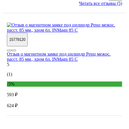
Читать все отзывы (5)
15779120
Отзыв о магнитном замке под цилиндр Ренц межос.
расст. 85 мм., хром бл. INMagn 85 C
5
(1)
-5%
593 ₽
624 ₽