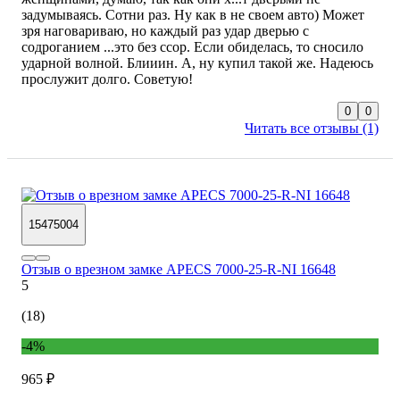
задумываясь. Сотни раз. Ну как в не своем авто) Может
зря наговариваю, но каждый раз удар дверью с
содроганием ...это без ссор. Если обиделась, то сносило
ударной волной. Блииин. А, ну купил такой же. Надеюсь
0
0
Читать все отзывы (1)
15475004
Отзыв о врезном замке APECS 7000-25-R-NI 16648
5
(18)
-4%
965 ₽